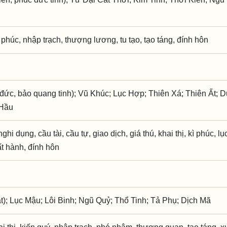
ì phúc, nhập trạch, thượng lương, tu tạo, tạo táng, đính hôn
đức, bảo quang tinh); Vũ Khúc; Lục Hợp; Thiên Xá; Thiên Ất;
 Hầu
hi dụng, cầu tài, cầu tự, giao dịch, giá thú, khai thị, kì phúc, lụ
ất hành, đính hôn
t); Lục Mậu; Lôi Binh; Ngũ Quỷ; Thổ Tinh; Tả Phụ; Dịch Mã