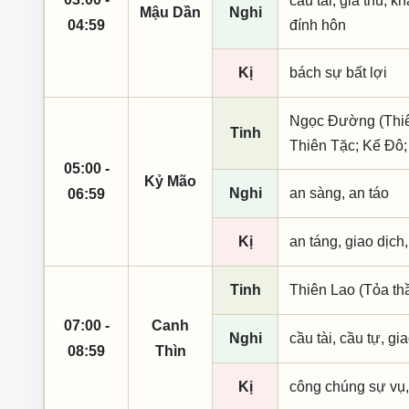
cầu tài, giá thú, k
Mậu Dần
Nghi
04:59
đính hôn
Kị
bách sự bất lợi
Ngọc Đường (Thiên
Tinh
Thiên Tặc; Kế Đô
05:00 -
Kỷ Mão
Nghi
an sàng, an táo
06:59
Kị
an táng, giao dịch,
Tinh
Thiên Lao (Tỏa th
07:00 -
Canh
Nghi
cầu tài, cầu tự, gia
08:59
Thìn
Kị
công chúng sự vụ,