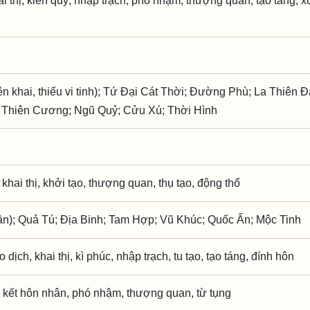
hai thị, kiến quý, nhập trạch, phó nhậm, thượng quan, tạo táng, x
 khai, thiếu vi tinh); Tứ Đại Cát Thời; Đường Phù; La Thiên Đạ
; Thiên Cương; Ngũ Quỷ; Cửu Xú; Thời Hình
 khai thị, khởi tạo, thượng quan, thụ tạo, động thổ
ần); Quả Tú; Địa Binh; Tam Hợp; Vũ Khúc; Quốc Ấn; Mộc Tinh
o dịch, khai thị, kì phúc, nhập trạch, tu tạo, tạo táng, đính hôn
 kết hôn nhân, phó nhậm, thượng quan, từ tụng