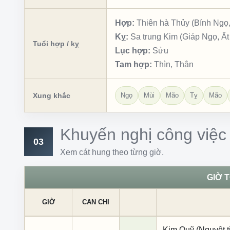
Hợp:
Thiên hà Thủy (Bính Ngọ,
Kỵ:
Sa trung Kim (Giáp Ngọ, Ất
Tuổi hợp / kỵ
Lục hợp:
Sửu
Tam hợp:
Thìn, Thân
Xung khắc
Ngọ
Mùi
Mão
Tỵ
Mão
Khuyến nghị công việc
03
Xem cát hung theo từng giờ.
GIỜ 
GIỜ
CAN CHI
Kim Quỹ (Nguyệt ti