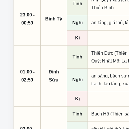
Tinh
Thiên Binh
23:00 -
Bính Tý
Nghi
an táng, giá thú, k
00:59
Kị
Thiên Đức (Thiên 
Tinh
Quý; Nhật Mộ; La
01:00 -
Đinh
an sàng, bách sự ng
Nghi
02:59
Sửu
trạch, tạo táng, xu
Kị
Tinh
Bạch Hổ (Thiên sá
03:00 -