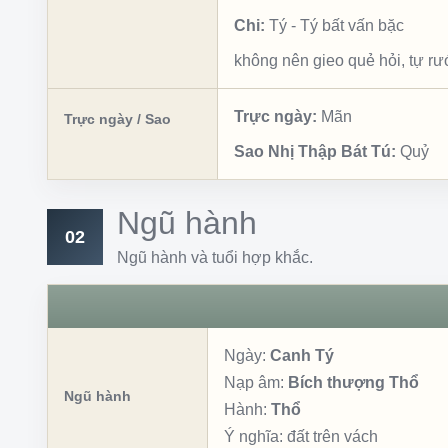
Chi:
Tý
-
Tý bất vấn bặc
không nên gieo quẻ hỏi, tự rư
Trực ngày:
Mãn
Trực ngày / Sao
Sao Nhị Thập Bát Tú:
Quỷ
Ngũ hành
02
Ngũ hành và tuổi hợp khắc.
Ngày:
Canh Tý
Nạp âm:
Bích thượng Thổ
Ngũ hành
Hành:
Thổ
Ý nghĩa:
đất trên vách