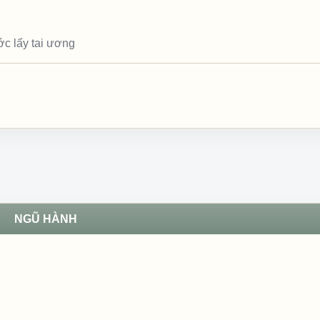
ớc lấy tai ương
NGŨ HÀNH