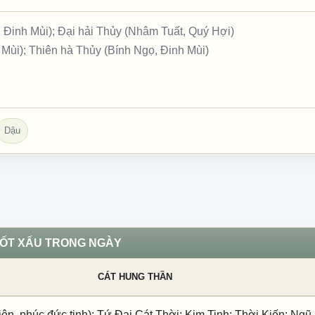
 Đinh Mùi); Đại hải Thủy (Nhâm Tuất, Quý Hợi)
 Mùi); Thiên hà Thủy (Bính Ngọ, Đinh Mùi)
Dậu
TỐT XẤU TRONG NGÀY
CÁT HUNG THẦN
ên, phúc đức tinh); Tứ Đại Cát Thời; Kim Tinh; Thời Kiến; Ngũ