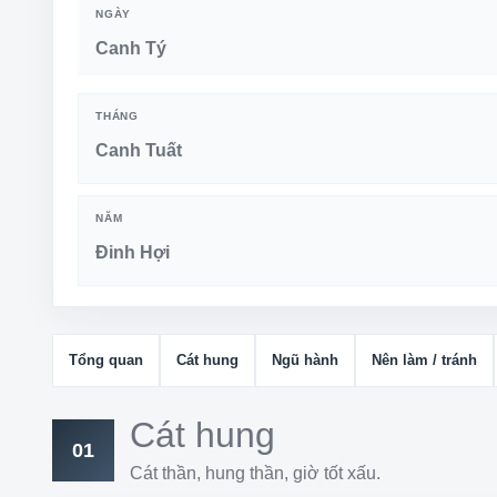
NGÀY
Canh Tý
THÁNG
Canh Tuất
NĂM
Đinh Hợi
Tổng quan
Cát hung
Ngũ hành
Nên làm / tránh
Cát hung
01
Cát thần, hung thần, giờ tốt xấu.