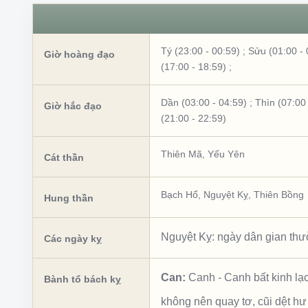
Tý (23:00 - 00:59)
;
Sửu (01:00 - 
Giờ hoàng đạo
(17:00 - 18:59)
;
Dần (03:00 - 04:59)
;
Thìn (07:00 
Giờ hắc đạo
(21:00 - 22:59)
Thiên Mã
,
Yếu Yên
Cát thần
Bạch Hổ
,
Nguyệt Kỵ
,
Thiên Bồng
Hung thần
Nguyệt Kỵ: ngày dân gian thườ
Các ngày kỵ
Can:
Canh
-
Canh bất kinh lạ
Bành tổ bách kỵ
không nên quay tơ, cũi dệt hư