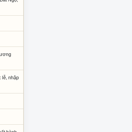
 Dương
c lễ, nhập