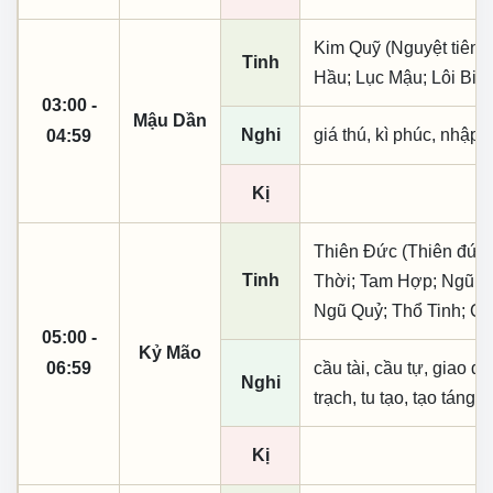
Kim Quỹ (Nguyệt tiên,
Tinh
Hầu; Lục Mậu; Lôi Bin
03:00 -
Mậu Dần
Nghi
giá thú, kì phúc, nhập t
04:59
Kị
Thiên Đức (Thiên đức,
Tinh
Thời; Tam Hợp; Ngũ Ph
Ngũ Quỷ; Thổ Tinh; C
05:00 -
Kỷ Mão
06:59
cầu tài, cầu tự, giao dịc
Nghi
trạch, tu tạo, tạo táng,
Kị