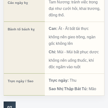
Tam Nương: tránh việc trọng
Các ngày kỵ
đại như cưới hỏi, khai trương,
động thổ.
Can:
Ất
-
Ất bất tài thực
Bành tổ bách kỵ
không nên gieo trồng, ngàn
gốc không lên
Chi:
Mùi
-
Mùi bất phục dược
không nên uống thuốc, khí
độc ngấm vào ruột
Trực ngày:
Thu
Trực ngày / Sao
Sao Nhị Thập Bát Tú:
Mão
02