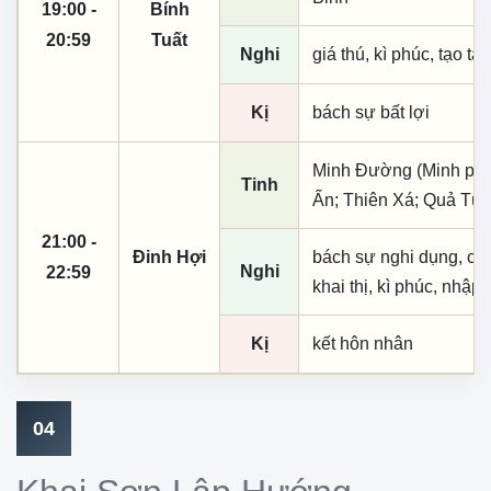
19:00 -
Bính
20:59
Tuất
Nghi
giá thú, kì phúc, tạo tá
Kị
bách sự bất lợi
Minh Đường (Minh phụ,
Tinh
Ấn; Thiên Xá; Quả Tú;
21:00 -
Đinh Hợi
bách sự nghi dụng, cầu 
Nghi
22:59
khai thị, kì phúc, nhập 
Kị
kết hôn nhân
04