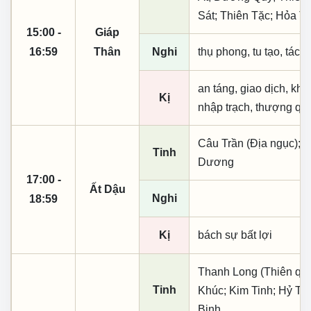
Sát; Thiên Tặc; Hỏa Ti
15:00 -
Giáp
16:59
Thân
Nghi
thụ phong, tu tạo, tác t
an táng, giao dịch, khai
Kị
nhập trạch, thượng qua
Câu Trần (Địa ngục); 
Tinh
Dương
17:00 -
Ất Dậu
Nghi
18:59
Kị
bách sự bất lợi
Thanh Long (Thiên quý,
Tinh
Khúc; Kim Tinh; Hỷ Th
Binh