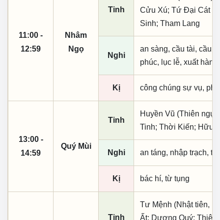
Tinh
Cửu Xú; Tứ Đại Cát T
Sinh; Tham Lang
11:00 -
Nhâm
12:59
Ngọ
an sàng, cầu tài, cầu tự,
Nghi
phúc, lục lễ, xuất hành
Kị
công chúng sự vụ, phó
Huyền Vũ (Thiên ngục)
Tinh
Tinh; Thời Kiến; Hữu 
13:00 -
Quý Mùi
Nghi
an táng, nhập trạch, t
14:59
Kị
bác hí, từ tụng
Tư Mệnh (Nhật tiên, ph
Tinh
Ất; Dương Quý; Thiên 