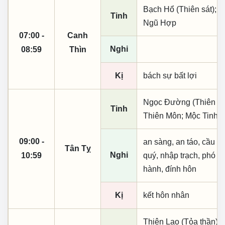
Bạch Hổ (Thiên sát); 
Tinh
Ngũ Hợp
07:00 -
Canh
Nghi
08:59
Thìn
Kị
bách sự bất lợi
Ngọc Đường (Thiên khai
Tinh
Thiên Môn; Mộc Tinh; 
09:00 -
an sàng, an táo, cầu tài
Tân Tỵ
Nghi
10:59
quý, nhập trạch, phó n
hành, đính hôn
Kị
kết hôn nhân
Thiên Lao (Tỏa thần); 