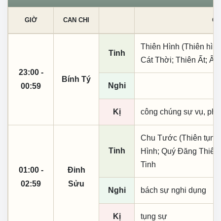
GIỜ
CAN CHI
CÁ
Thiên Hình (Thiên hình
Tinh
Cát Thời; Thiên Ất; Â
23:00 -
Bính Tý
Nghi
00:59
Kị
công chúng sự vụ, phó
Chu Tước (Thiên tụng)
Tinh
Hình; Quý Đăng Thiên 
Tinh
01:00 -
Đinh
02:59
Sửu
Nghi
bách sự nghi dụng
Kị
tụng sự