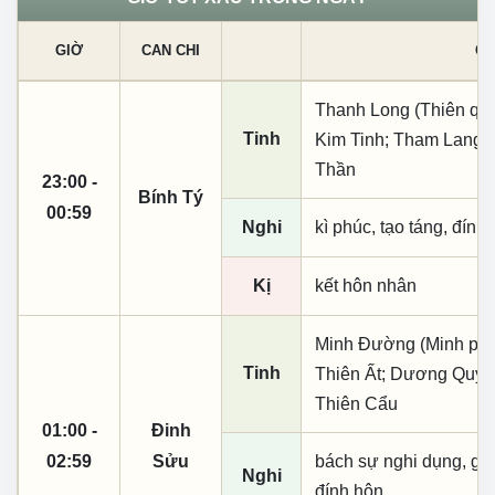
GIỜ
CAN CHI
CÁ
Thanh Long (Thiên quý, 
Tinh
Kim Tinh; Tham Lang; 
Thần
23:00 -
Bính Tý
00:59
Nghi
kì phúc, tạo táng, đính
Kị
kết hôn nhân
Minh Đường (Minh phụ,
Tinh
Thiên Ất; Dương Quý; 
Thiên Cẩu
01:00 -
Đinh
02:59
Sửu
bách sự nghi dụng, giá t
Nghi
đính hôn