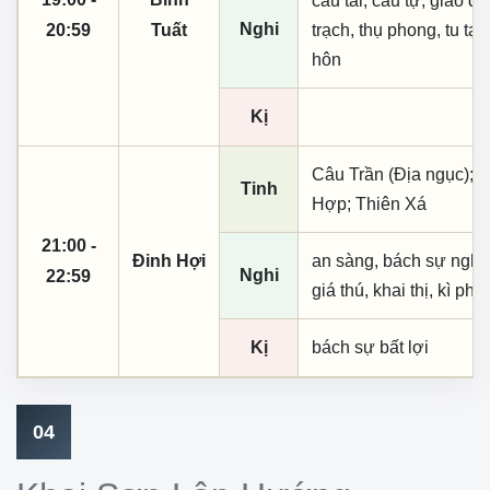
cầu tài, cầu tự, giao dịc
Nghi
20:59
Tuất
trạch, thụ phong, tu tạo,
hôn
Kị
Câu Trần (Địa ngục); K
Tinh
Hợp; Thiên Xá
21:00 -
Đinh Hợi
an sàng, bách sự nghi d
Nghi
22:59
giá thú, khai thị, kì ph
Kị
bách sự bất lợi
04