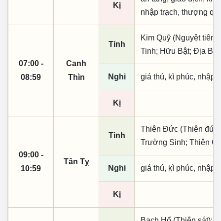
Kị
nhập trạch, thượng qua
Kim Quỹ (Nguyệt tiên, 
Tinh
Tinh; Hữu Bật; Địa Bin
07:00 -
Canh
Nghi
giá thú, kì phúc, nhập t
08:59
Thìn
Kị
Thiên Đức (Thiên đức,
Tinh
Trường Sinh; Thiên Cư
09:00 -
Tân Tỵ
Nghi
giá thú, kì phúc, nhập t
10:59
Kị
Bạch Hổ (Thiên sát); Q