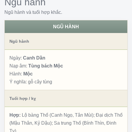
Ngũ hành
Ngũ hành và tuổi hợp khắc.
NGŨ HÀNH
Ngũ hành
Ngày:
Canh Dần
Nạp âm:
Tùng bách Mộc
Hành:
Mộc
Ý nghĩa:
gỗ cây tùng
Tuổi hợp / kỵ
Hợp:
Lộ bàng Thổ (Canh Ngọ, Tân Mùi); Đại dịch Thổ
(Mậu Thân, Kỷ Dậu); Sa trung Thổ (Bính Thìn, Đinh
Tỵ)