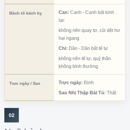
Can:
Canh
-
Canh bất kinh
Bành tổ bách kỵ
lạc
không nên quay tơ, cũi dệt hư
hại ngang
Chi:
Dần
-
Dần bất tế tự
không nên tế tự, quỷ thần
không bình thường
Trực ngày:
Định
Trực ngày / Sao
Sao Nhị Thập Bát Tú:
Thất
02