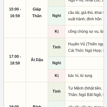
Ngũ Phù; Nhật Lộc; D
15:00 -
Giáp
cầu tài, giá thú, khai th
Nghi
16:59
Thân
xuất hành, đính hôn
Kị
công chúng sự vụ, từ t
Huyền Vũ (Thiên ngục)
Tinh
Cát Thời; Ngũ Hợp; K
17:00 -
Ất Dậu
Nghi
18:59
Kị
bác hí, từ tụng
Tư Mệnh (Nhật tiên, p
Tinh
Thần; Ngũ Bất Ngộ; La
19:00 -
Bính