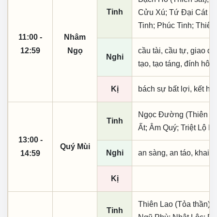
Tinh
Cửu Xú; Tứ Đại Cát T
Tinh; Phúc Tinh; Thiê
11:00 -
Nhâm
12:59
Ngọ
cầu tài, cầu tự, giao dịc
Nghi
tạo, tạo táng, đính hôn
Kị
bách sự bất lợi, kết h
Ngọc Đường (Thiên khai
Tinh
Ất; Âm Quý; Triệt Lộ 
13:00 -
Quý Mùi
Nghi
an sàng, an táo, khai 
14:59
Kị
Thiên Lao (Tỏa thần); 
Tinh