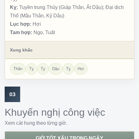
Kỵ:
Tuyền trung Thủy (Giáp Thân, Ất Dậu); Đại dịch
Thổ (Mậu Thân, Kỷ Dậu)
Lục hợp:
Hợi
Tam hợp:
Ngọ, Tuất
Xung khắc
Thân
Tỵ
Tỵ
Dậu
Tỵ
Hợi
03
Khuyến nghị công việc
Xem cát hung theo từng giờ.
GIỜ TỐT XẤU TRONG NGÀY