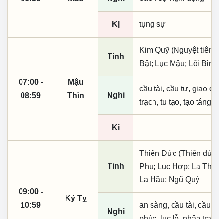
Kị
tụng sự
Kim Quỹ (Nguyệt tiên,
Tinh
Bật; Lục Mậu; Lôi Binh
07:00 -
Mậu
cầu tài, cầu tự, giao dịc
Nghi
08:59
Thìn
trạch, tu tạo, tạo táng,
Kị
Thiên Đức (Thiên đức,
Tinh
Phụ; Lục Hợp; La Thiên
La Hầu; Ngũ Quỷ
09:00 -
Kỷ Tỵ
10:59
an sàng, cầu tài, cầu tự,
Nghi
phúc, lục lễ, nhập trạc