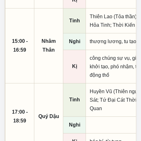
Thiên Lao (Tỏa thần); 
Tinh
Hỏa Tinh; Thời Kiến
15:00 -
Nhâm
Nghi
thượng lương, tu tạo
16:59
Thân
công chúng sự vụ, giao 
Kị
khởi tạo, phó nhậm, th
động thổ
Huyền Vũ (Thiên ngục)
Tinh
Sát; Tứ Đại Cát Thời;
Quan
17:00 -
Quý Dậu
18:59
Nghi