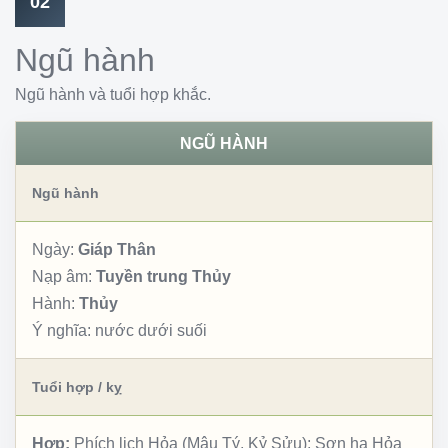
02
Ngũ hành
Ngũ hành và tuổi hợp khắc.
NGŨ HÀNH
Ngũ hành
Ngày:
Giáp Thân
Nạp âm:
Tuyền trung Thủy
Hành:
Thủy
Ý nghĩa:
nước dưới suối
Tuổi hợp / kỵ
Hợp:
Phích lịch Hỏa (Mậu Tý, Kỷ Sửu); Sơn hạ Hỏa