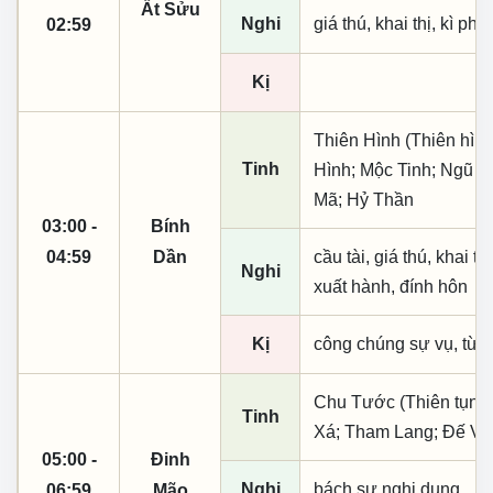
Ất Sửu
Nghi
giá thú, khai thị, kì ph
02:59
Kị
Thiên Hình (Thiên hình
Tinh
Hình; Mộc Tinh; Ngũ P
Mã; Hỷ Thần
03:00 -
Bính
04:59
Dần
cầu tài, giá thú, khai th
Nghi
xuất hành, đính hôn
Kị
công chúng sự vụ, từ t
Chu Tước (Thiên tụng)
Tinh
Xá; Tham Lang; Đế V
05:00 -
Đinh
Nghi
bách sự nghi dụng
06:59
Mão