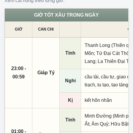
Xem cát hung theo từng giờ.
GIỜ TỐT XẤU TRONG NGÀY
GIỜ
CAN CHI
CÁ
Thanh Long (Thiên quý,
Tinh
Môn; Tứ Đại Cát Thời
Lang; La Thiên Đại Ti
23:00 -
Giáp Tý
00:59
cầu tài, cầu tự, giao dịc
Nghi
trạch, tu tạo, tạo táng,
Kị
kết hôn nhân
Minh Đường (Minh phụ,
Tinh
Ất; Âm Quý; Hữu Bật
01:00 -