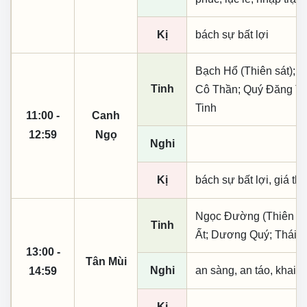
Kị
bách sự bất lợi
Bạch Hổ (Thiên sát); 
Tinh
Cô Thần; Quý Đăng Th
Tinh
11:00 -
Canh
12:59
Ngọ
Nghi
Kị
bách sự bất lợi, giá th
Ngọc Đường (Thiên khai
Tinh
Ất; Dương Quý; Thái 
13:00 -
Tân Mùi
Nghi
an sàng, an táo, khai 
14:59
Kị