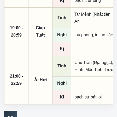
Kị
bác hí, từ tụng
Tư Mệnh (Nhật tiên, ph
Tinh
Ấn
19:00 -
Giáp
Nghi
thụ phong, tu tạo, tác t
20:59
Tuất
Kị
Câu Trần (Địa ngục); 
Tinh
Hình; Mộc Tinh; Trườn
21:00 -
Ất Hợi
Nghi
22:59
Kị
bách sự bất lợi