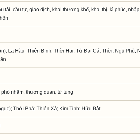
u tài, cầu tự, giao dịch, khai thương khố, khai thị, kì phúc, nhập 
 hôn
ần); La Hầu; Thiên Binh; Thời Hại; Tứ Đại Cát Thời; Ngũ Phù; 
hần
 phó nhậm, thượng quan, từ tụng
gục); Thời Phá; Thiên Xá; Kim Tinh; Hữu Bật
g