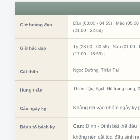
Dần (03:00 - 04:59)
;
Mão (05:00 
Giờ hoàng đạo
(21:00 - 22:59)
Tý (23:00 - 00:59)
;
Sửu (01:00 - 
Giờ hắc đạo
(17:00 - 18:59)
;
Ngọc Đường
,
Thần Tại
Cát thần
Thiên Tặc
,
Bạch Hổ trung cung
,
X
Hung thần
Không rơi vào nhóm ngày kỵ p
Các ngày kỵ
Can:
Đinh
-
Đinh bất thế đầu
Bành tổ bách kỵ
không nên cắt tóc, đầu sinh ra