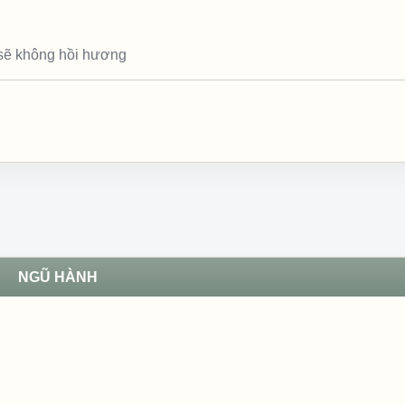
 sẽ không hồi hương
NGŨ HÀNH