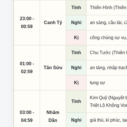
Tinh
Thiên Hình (Thiên
23:00 -
Canh Tý
Nghi
an sàng, cầu tài, c
00:59
Kị
công chúng sự vụ,
Tinh
Chu Tước (Thiên t
01:00 -
Tân Sửu
Nghi
an táng, nhập trạc
02:59
Kị
tụng sự
Kim Quỹ (Nguyệt t
Tinh
Triệt Lộ Không Vo
03:00 -
Nhâm
Nghi
giá thú, kì phúc, t
04:59
Dần