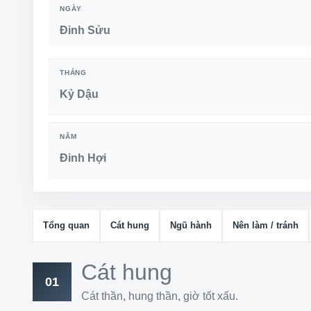
NGÀY
Đinh Sửu
THÁNG
Kỷ Dậu
NĂM
Đinh Hợi
Tổng quan
Cát hung
Ngũ hành
Nên làm / tránh
Cát hung
01
Cát thần, hung thần, giờ tốt xấu.