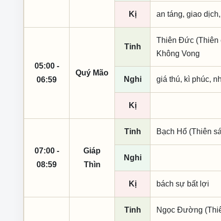
Kị
an táng, giao dịch
Thiên Đức (Thiên 
Tinh
Không Vong
05:00 -
Quý Mão
Nghi
giá thú, kì phúc, n
06:59
Kị
Tinh
Bạch Hổ (Thiên sá
07:00 -
Giáp
Nghi
08:59
Thìn
Kị
bách sự bất lợi
Tinh
Ngọc Đường (Thiên