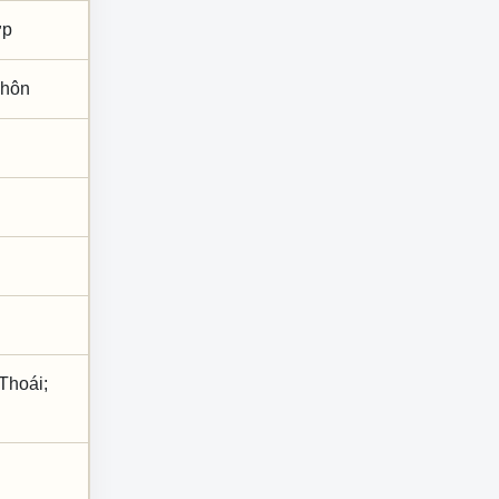
ợp
h hôn
Thoái;