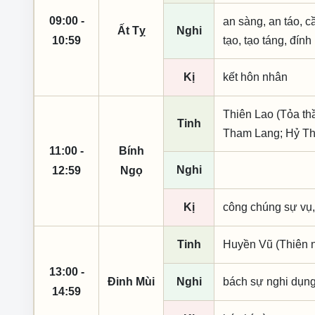
09:00 -
an sàng, an táo, cầ
Ất Tỵ
Nghi
10:59
tạo, tạo táng, đính
Kị
kết hôn nhân
Thiên Lao (Tỏa th
Tinh
Tham Lang; Hỷ T
11:00 -
Bính
Nghi
12:59
Ngọ
Kị
công chúng sự vụ,
Tinh
Huyền Vũ (Thiên n
13:00 -
Đinh Mùi
Nghi
bách sự nghi dụn
14:59