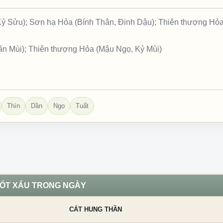
 Kỷ Sửu); Sơn hạ Hỏa (Bính Thân, Đinh Dậu); Thiên thượng Hỏ
n Mùi); Thiên thượng Hỏa (Mậu Ngọ, Kỷ Mùi)
Thìn
Dần
Ngọ
Tuất
TỐT XẤU TRONG NGÀY
CÁT HUNG THẦN