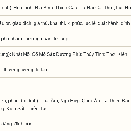
 hình); Hỏa Tinh; Địa Binh; Thiên Cẩu; Tứ Đại Cát Thời; Lục H
ầu tự, giao dịch, giá thú, khai thị, kì phúc, lục lễ, xuất hành, đín
 phó nhậm, thượng quan, từ tụng
ụng); Nhật Mộ; Cổ Mộ Sát; Đường Phù; Thủy Tinh; Thời Kiến
h, thượng lương, tu tạo
iên, phúc đức tinh); Thái Âm; Ngũ Hợp; Quốc Ấn; La Thiên Đại 
ng; Kiếp Sát; Thiên Tặc
ạo táng, đính hôn