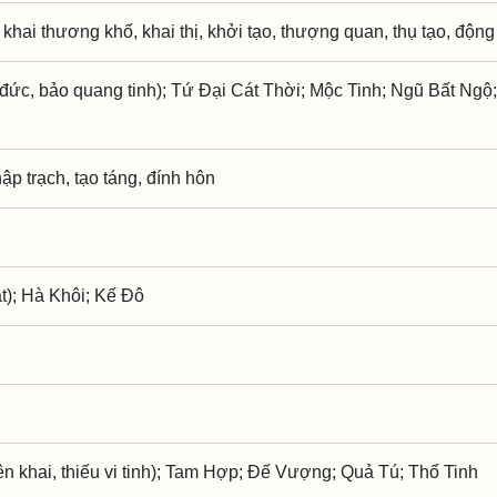
, khai thương khố, khai thị, khởi tạo, thượng quan, thụ tạo, động
đức, bảo quang tinh); Tứ Đại Cát Thời; Mộc Tinh; Ngũ Bất Ngộ; 
hập trạch, tạo táng, đính hôn
t); Hà Khôi; Kế Đô
 khai, thiếu vi tinh); Tam Hợp; Đế Vượng; Quả Tú; Thổ Tinh