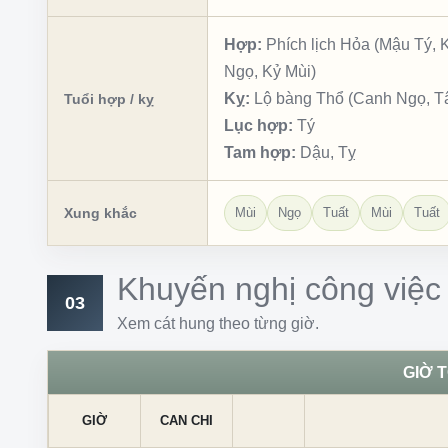
Hợp:
Phích lịch Hỏa (Mậu Tý,
Ngọ, Kỷ Mùi)
Kỵ:
Lộ bàng Thổ (Canh Ngọ, Tâ
Tuổi hợp / kỵ
Lục hợp:
Tý
Tam hợp:
Dậu, Tỵ
Xung khắc
Mùi
Ngọ
Tuất
Mùi
Tuất
Khuyến nghị công việc
03
Xem cát hung theo từng giờ.
GIỜ 
GIỜ
CAN CHI