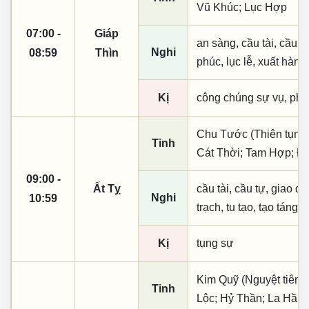
Vũ Khúc; Lục Hợp
07:00 -
Giáp
an sàng, cầu tài, cầu tự,
Nghi
08:59
Thìn
phúc, lục lễ, xuất hành
Kị
công chúng sự vụ, phó
Chu Tước (Thiên tụng)
Tinh
Cát Thời; Tam Hợp; 
09:00 -
Ất Tỵ
cầu tài, cầu tự, giao dịc
Nghi
10:59
trạch, tu tạo, tạo táng,
Kị
tụng sự
Kim Quỹ (Nguyệt tiên, 
Tinh
Lộc; Hỷ Thần; La Hầu;