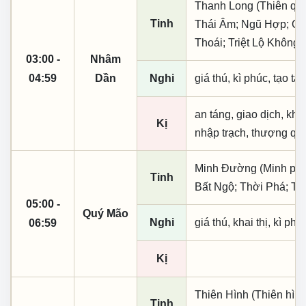
Thanh Long (Thiên quý, 
Tinh
Thái Âm; Ngũ Hợp; Quố
Thoái; Triệt Lộ Không 
03:00 -
Nhâm
04:59
Dần
Nghi
giá thú, kì phúc, tạo tá
an táng, giao dịch, khai
Kị
nhập trạch, thượng qua
Minh Đường (Minh phụ,
Tinh
Bất Ngộ; Thời Phá; Tr
05:00 -
Quý Mão
Nghi
giá thú, khai thị, kì ph
06:59
Kị
Thiên Hình (Thiên hìn
Tinh