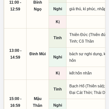
11:00 -
Bính
Nghi
giá thú, kì phúc, nhập t
12:59
Ngọ
Kị
Thiên Đức (Thiên đức,
Tinh
Tinh; Cô Thần
13:00 -
Đinh Mùi
bách sự nghi dụng, kì p
Nghi
14:59
hôn
Kị
kết hôn nhân
Bạch Hổ (Thiên sát); L
Tinh
Đại Cát Thời; Thái D
15:00 -
Mậu
Nghi
16:59
Thân