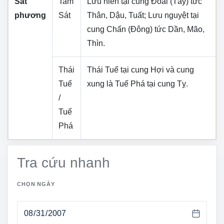
Sát
Tam
Lưu niên tại cung
Đoài (Tây)
tức
phương
Sát
Thân, Dậu, Tuất
; Lưu nguyệt tại
cung
Chấn (Đông)
tức
Dần, Mão,
Thìn
.
Thái
Thái Tuế tại cung
Hợi
và cung
Tuế
xung là Tuế Phá tại cung
Tỵ
.
/
Tuế
Phá
Tra cứu nhanh
CHỌN NGÀY