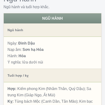
Ngũ hành và tuổi hợp khắc.
NGŨ HÀNH
Ngũ hành
Ngày:
Đinh Dậu
Nạp âm:
Sơn hạ Hỏa
Hành:
Hỏa
Ý nghĩa:
lửa dưới núi
Tuổi hợp / kỵ
Hợp:
Kiếm phong Kim (Nhâm Thân, Quý Dậu); Sa
trung Kim (Giáp Ngọ, Ất Mùi)
Kỵ:
Tùng bách Mộc (Canh Dần, Tân Mão); Kim bạc