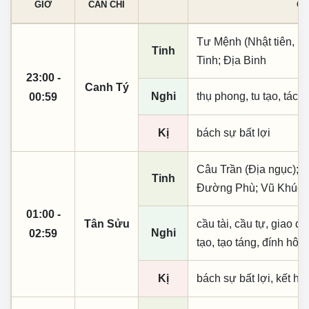
GIỜ
CAN CHI
CÁ
Tư Mệnh (Nhật tiên, ph
Tinh
Tinh; Địa Binh
23:00 -
Canh Tý
Nghi
thụ phong, tu tạo, tác t
00:59
Kị
bách sự bất lợi
Câu Trần (Địa ngục); 
Tinh
Đường Phù; Vũ Khúc; 
01:00 -
Tân Sửu
cầu tài, cầu tự, giao dịc
Nghi
02:59
tạo, tạo táng, đính hôn
Kị
bách sự bất lợi, kết h