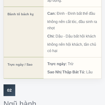
áp dụng.
Can:
Đinh
-
Đinh bất thế đầu
Bành tổ bách kỵ
không nên cắt tóc, đầu sinh ra
nhọt
Chi:
Dậu
-
Dậu bất hội khách
không nên hội khách, tân chủ
có hại
Trực ngày:
Trừ
Trực ngày / Sao
Sao Nhị Thập Bát Tú:
Lâu
02
Ngũ hành