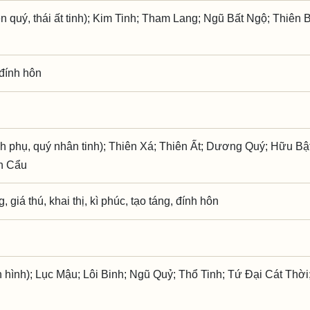
 quý, thái ất tinh); Kim Tinh; Tham Lang; Ngũ Bất Ngộ; Thiên 
 đính hôn
 phụ, quý nhân tinh); Thiên Xá; Thiên Ất; Dương Quý; Hữu Bật
n Cẩu
 giá thú, khai thị, kì phúc, tạo táng, đính hôn
 hình); Lục Mậu; Lôi Binh; Ngũ Quỷ; Thổ Tinh; Tứ Đại Cát Thời