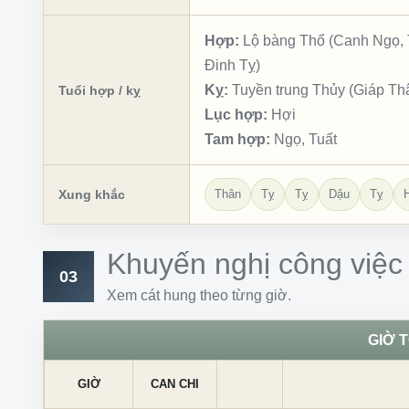
Hợp:
Lộ bàng Thổ (Canh Ngọ, T
Đinh Tỵ)
Kỵ:
Tuyền trung Thủy (Giáp Th
Tuổi hợp / kỵ
Lục hợp:
Hợi
Tam hợp:
Ngọ, Tuất
Xung khắc
Thân
Tỵ
Tỵ
Dậu
Tỵ
Khuyến nghị công việc
03
Xem cát hung theo từng giờ.
GIỜ 
GIỜ
CAN CHI