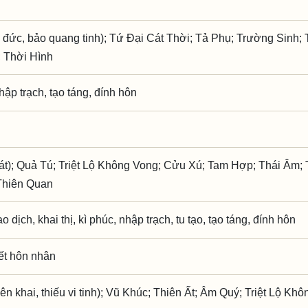
 đức, bảo quang tinh); Tứ Đại Cát Thời; Tả Phụ; Trường Sinh; 
 Thời Hình
nhập trạch, tạo táng, đính hôn
át); Quả Tú; Triệt Lộ Không Vong; Cửu Xú; Tam Hợp; Thái Âm;
 Thiên Quan
ao dịch, khai thị, kì phúc, nhập trạch, tu tạo, tạo táng, đính hôn
kết hôn nhân
 khai, thiếu vi tinh); Vũ Khúc; Thiên Ất; Âm Quý; Triệt Lộ Khô