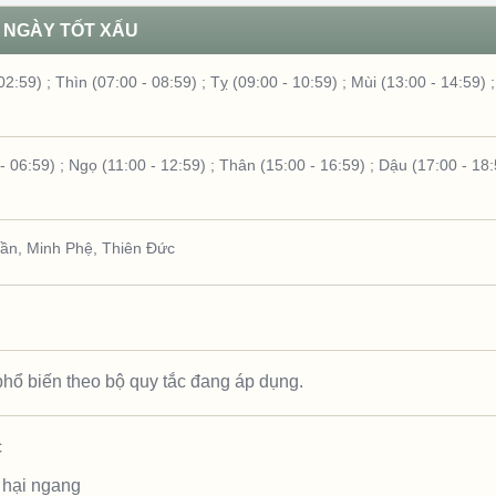
NGÀY TỐT XẤU
02:59)
;
Thìn (07:00 - 08:59)
;
Tỵ (09:00 - 10:59)
;
Mùi (13:00 - 14:59)
- 06:59)
;
Ngọ (11:00 - 12:59)
;
Thân (15:00 - 16:59)
;
Dậu (17:00 - 18:
hần
,
Minh Phệ
,
Thiên Đức
hổ biến theo bộ quy tắc đang áp dụng.
c
 hại ngang