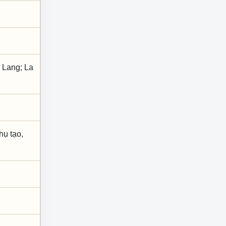
 Lang; La
hụ tạo,