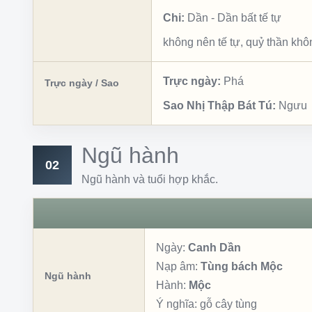
Chi:
Dần
-
Dần bất tế tự
không nên tế tự, quỷ thần kh
Trực ngày:
Phá
Trực ngày / Sao
Sao Nhị Thập Bát Tú:
Ngưu
Ngũ hành
02
Ngũ hành và tuổi hợp khắc.
Ngày:
Canh Dần
Nạp âm:
Tùng bách Mộc
Ngũ hành
Hành:
Mộc
Ý nghĩa:
gỗ cây tùng