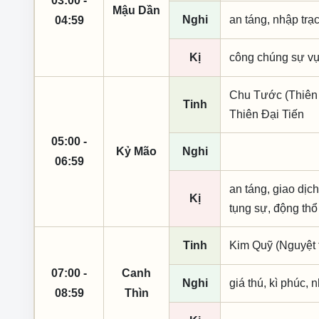
03:00 -
Mậu Dần
Nghi
an táng, nhập trạ
04:59
Kị
công chúng sự vụ
Chu Tước (Thiên 
Tinh
Thiên Đại Tiến
05:00 -
Kỷ Mão
Nghi
06:59
an táng, giao dịch
Kị
tụng sự, động thổ
Tinh
Kim Quỹ (Nguyệt t
07:00 -
Canh
Nghi
giá thú, kì phúc, 
08:59
Thìn