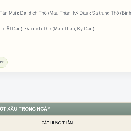
ân Mùi); Đại dịch Thổ (Mậu Thân, Kỷ Dậu); Sa trung Thổ (Bính
ân, Ất Dậu); Đại dịch Thổ (Mậu Thân, Kỷ Dậu)
Hợi
TỐT XẤU TRONG NGÀY
CÁT HUNG THẦN