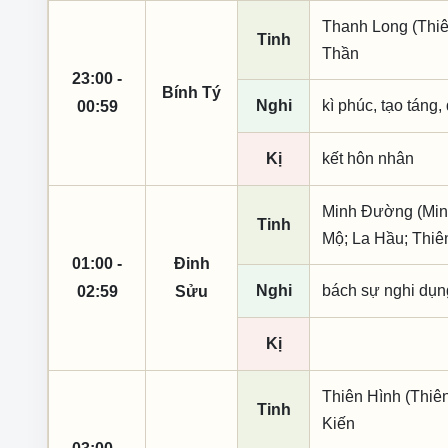
Thanh Long (Thiên
Tinh
Thần
23:00 -
Bính Tý
Nghi
kì phúc, tạo táng,
00:59
Kị
kết hôn nhân
Minh Đường (Minh
Tinh
Mộ; La Hầu; Thiê
01:00 -
Đinh
Nghi
bách sự nghi dụng,
02:59
Sửu
Kị
Thiên Hình (Thiên
Tinh
Kiến