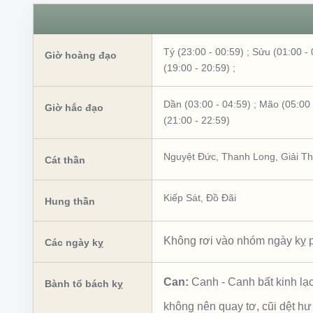
Tý (23:00 - 00:59)
;
Sửu (01:00 - 
Giờ hoàng đạo
(19:00 - 20:59)
;
Dần (03:00 - 04:59)
;
Mão (05:00 
Giờ hắc đạo
(21:00 - 22:59)
Nguyệt Đức
,
Thanh Long
,
Giải T
Cát thần
Kiếp Sát
,
Đồ Đãi
Hung thần
Không rơi vào nhóm ngày kỵ p
Các ngày kỵ
Can:
Canh
-
Canh bất kinh lạ
Bành tổ bách kỵ
không nên quay tơ, cũi dệt hư