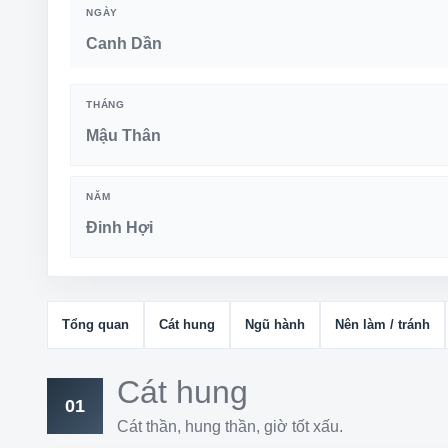
NGÀY
Canh Dần
THÁNG
Mậu Thân
NĂM
Đinh Hợi
Tổng quan
Cát hung
Ngũ hành
Nên làm / tránh
Cát hung
01
Cát thần, hung thần, giờ tốt xấu.