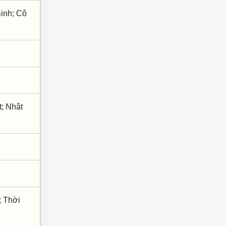
Binh; Cô
; Nhật
; Thời