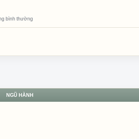
ông bình thường
NGŨ HÀNH