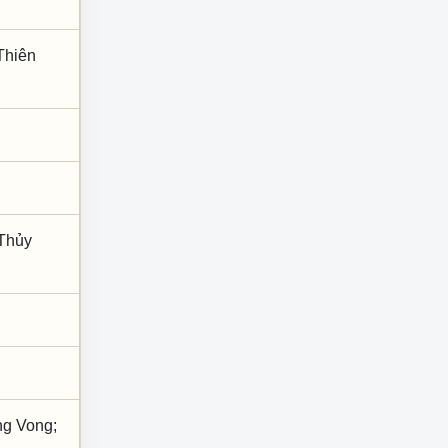
Thiên
 Thủy
ng Vong;