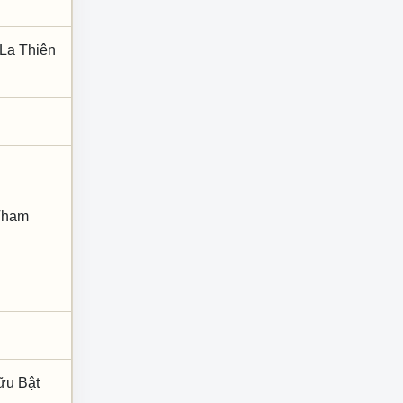
 La Thiên
 Tham
ữu Bật