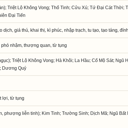
ần); Triệt Lộ Không Vong; Thổ Tinh; Cửu Xú; Tứ Đại Cát Thời;
iên Đại Tiến
o dịch, giá thú, khai thị, kì phúc, nhập trạch, tu tạo, tạo táng, đí
 phó nhậm, thượng quan, từ tụng
gục); Triệt Lộ Không Vong; Hà Khôi; La Hầu; Cổ Mộ Sát; Ngũ 
t; Dương Quý
 lợi, từ tụng
n, phượng liễn tinh); Kim Tinh; Trường Sinh; Dịch Mã; Ngũ Bất