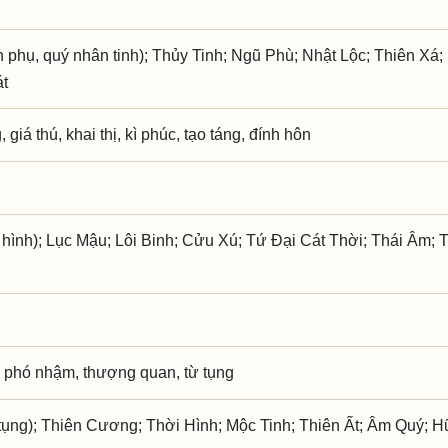
phụ, quý nhân tinh); Thủy Tinh; Ngũ Phù; Nhật Lộc; Thiên Xá;
át
giá thú, khai thị, kì phúc, tạo táng, đính hôn
 hình); Lục Mậu; Lôi Binh; Cửu Xú; Tứ Đại Cát Thời; Thái Âm;
 phó nhậm, thượng quan, từ tụng
ụng); Thiên Cương; Thời Hình; Mộc Tinh; Thiên Ất; Âm Quý; H