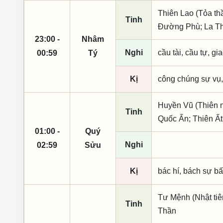
Thiên Lao (Tỏa th
Tinh
Đường Phù; La Th
23:00 -
Nhâm
Nghi
cầu tài, cầu tự, gia
00:59
Tý
Kị
công chúng sự vụ,
Huyền Vũ (Thiên n
Tinh
Quốc Ấn; Thiên Ấ
01:00 -
Quý
Nghi
02:59
Sửu
Kị
bác hí, bách sự bất
Tư Mệnh (Nhật tiê
Tinh
Thần