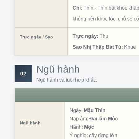
Chi:
Thìn
-
Thìn bất khốc khấ
không nên khóc lóc, chủ sẽ có
Trực ngày:
Thu
Trực ngày / Sao
Sao Nhị Thập Bát Tú:
Khuê
Ngũ hành
02
Ngũ hành và tuổi hợp khắc.
Ngày:
Mậu Thìn
Nạp âm:
Đại lâm Mộc
Ngũ hành
Hành:
Mộc
Ý nghĩa:
cây rừng lớn