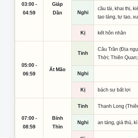
03:00 -
Giáp
cầu tài, khai thị, 
Nghi
04:59
Dần
tạo táng, tự tạo, x
Kị
kết hôn nhân
Câu Trần (Địa ngụ
Tinh
Thời; Thiên Quan
05:00 -
Ất Mão
Nghi
06:59
Kị
bách sự bất lợi
Tinh
Thanh Long (Thiên 
07:00 -
Bính
Nghi
an táng, giá thú, k
08:59
Thìn