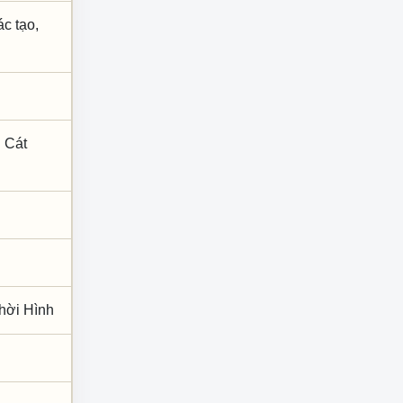
ác tạo,
 Cát
Thời Hình