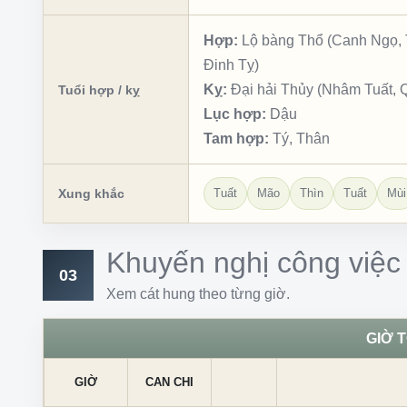
Hợp:
Lộ bàng Thổ (Canh Ngọ, T
Đinh Tỵ)
Kỵ:
Đại hải Thủy (Nhâm Tuất, 
Tuổi hợp / kỵ
Lục hợp:
Dậu
Tam hợp:
Tý, Thân
Xung khắc
Tuất
Mão
Thìn
Tuất
Mùi
Khuyến nghị công việc
03
Xem cát hung theo từng giờ.
GIỜ 
GIỜ
CAN CHI