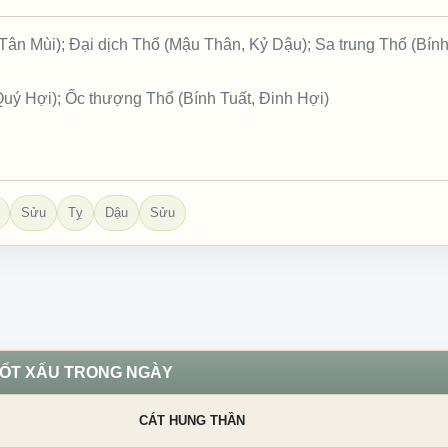
ân Mùi); Đại dịch Thổ (Mậu Thân, Kỷ Dậu); Sa trung Thổ (Bính
Quý Hợi); Ốc thượng Thổ (Bính Tuất, Đinh Hợi)
Sửu
Tỵ
Dậu
Sửu
TỐT XẤU TRONG NGÀY
CÁT HUNG THẦN