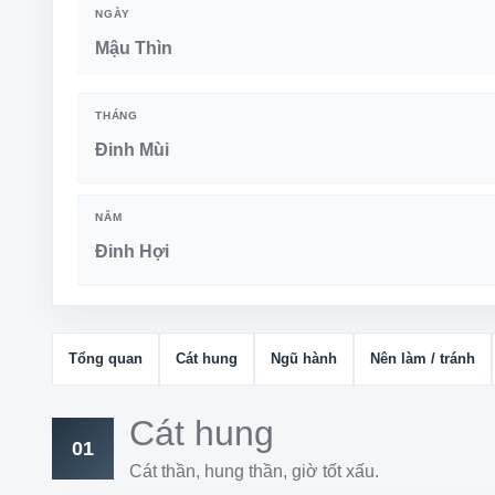
NGÀY
Mậu Thìn
THÁNG
Đinh Mùi
NĂM
Đinh Hợi
Tổng quan
Cát hung
Ngũ hành
Nên làm / tránh
Cát hung
01
Cát thần, hung thần, giờ tốt xấu.