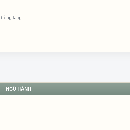
p
 trùng tang
NGŨ HÀNH