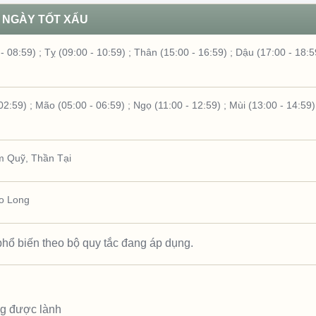
NGÀY TỐT XẤU
- 08:59)
;
Tỵ (09:00 - 10:59)
;
Thân (15:00 - 16:59)
;
Dậu (17:00 - 18:5
02:59)
;
Mão (05:00 - 06:59)
;
Ngọ (11:00 - 12:59)
;
Mùi (13:00 - 14:59)
m Quỹ
,
Thần Tại
o Long
hổ biến theo bộ quy tắc đang áp dụng.
ng được lành