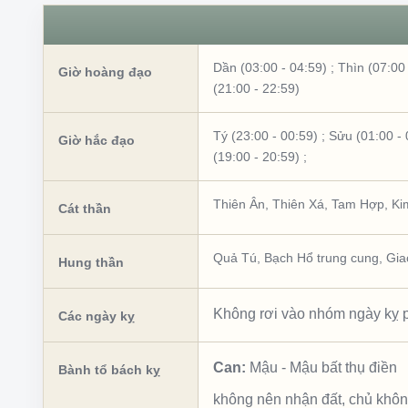
Dần (03:00 - 04:59)
;
Thìn (07:00 
Giờ hoàng đạo
(21:00 - 22:59)
Tý (23:00 - 00:59)
;
Sửu (01:00 - 
Giờ hắc đạo
(19:00 - 20:59)
;
Thiên Ân
,
Thiên Xá
,
Tam Hợp
,
Ki
Cát thần
Quả Tú
,
Bạch Hổ trung cung
,
Gia
Hung thần
Không rơi vào nhóm ngày kỵ p
Các ngày kỵ
Can:
Mậu
-
Mậu bất thụ điền
Bành tổ bách kỵ
không nên nhận đất, chủ khô