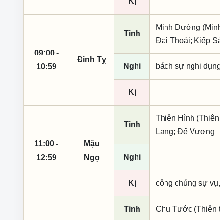
Kị
Minh Đường (Minh 
Tinh
Đại Thoái; Kiếp S
09:00 -
Đinh Tỵ
Nghi
bách sự nghi dụng, 
10:59
Kị
Thiên Hình (Thiên
Tinh
Lang; Đế Vượng
11:00 -
Mậu
Nghi
12:59
Ngọ
Kị
công chúng sự vụ,
Tinh
Chu Tước (Thiên t