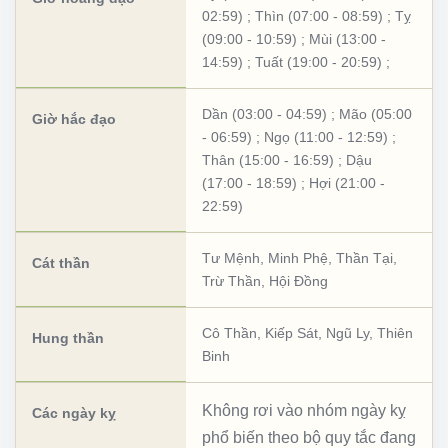
02:59)
;
Thìn (07:00 - 08:59)
;
Tỵ
(09:00 - 10:59)
;
Mùi (13:00 -
14:59)
;
Tuất (19:00 - 20:59)
;
Dần (03:00 - 04:59)
;
Mão (05:00
Giờ hắc đạo
- 06:59)
;
Ngọ (11:00 - 12:59)
;
Thân (15:00 - 16:59)
;
Dậu
(17:00 - 18:59)
;
Hợi (21:00 -
22:59)
Tư Mệnh
,
Minh Phệ
,
Thần Tại
,
Cát thần
Trừ Thần
,
Hội Đồng
Cô Thần
,
Kiếp Sát
,
Ngũ Ly
,
Thiên
Hung thần
Binh
Không rơi vào nhóm ngày kỵ
Các ngày kỵ
phổ biến theo bộ quy tắc đang