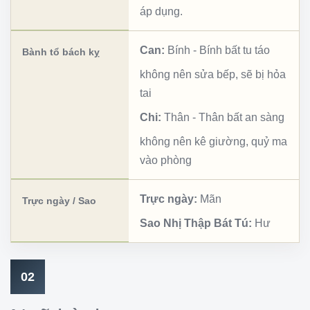
áp dụng.
Can:
Bính
-
Bính bất tu táo
Bành tổ bách kỵ
không nên sửa bếp, sẽ bị hỏa
tai
Chi:
Thân
-
Thân bất an sàng
không nên kê giường, quỷ ma
vào phòng
Trực ngày:
Mãn
Trực ngày / Sao
Sao Nhị Thập Bát Tú:
Hư
02