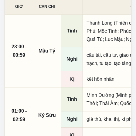
GIỜ
CAN CHI
CÁ
Thanh Long (Thiên quý
Tinh
Phù; Mộc Tinh; Phúc T
Quả Tú; Lục Mậu; Ngũ
23:00 -
Mậu Tý
00:59
cầu tài, cầu tự, giao dịc
Nghi
trạch, tu tạo, tạo táng,
Kị
kết hôn nhân
Minh Đường (Minh phụ,
Tinh
Thời; Thái Âm; Quốc 
01:00 -
Kỷ Sửu
Nghi
giá thú, khai thị, kì ph
02:59
Kị