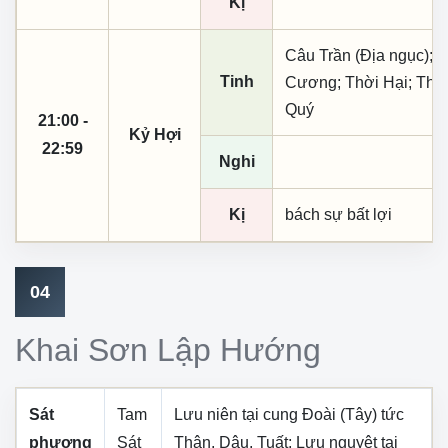
Kị
Câu Trần (Địa ngục); L
Tinh
Cương; Thời Hại; Thời
Quý
21:00 -
Kỷ Hợi
22:59
Nghi
Kị
bách sự bất lợi
04
Khai Sơn Lập Hướng
Sát
Tam
Lưu niên tại cung
Đoài (Tây)
tức
phương
Sát
Thân, Dậu, Tuất
; Lưu nguyệt tại