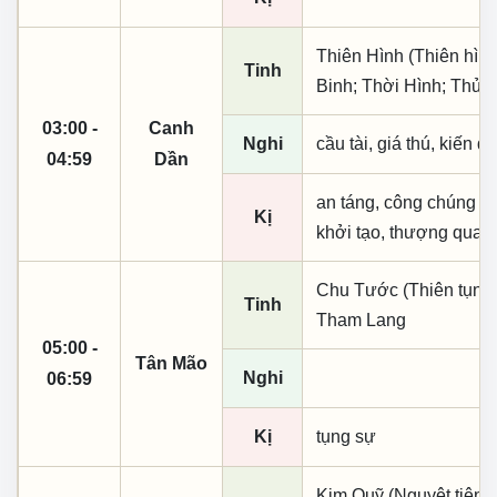
Thiên Hình (Thiên hình
Tinh
Binh; Thời Hình; Thủy
03:00 -
Canh
Nghi
cầu tài, giá thú, kiến q
04:59
Dần
an táng, công chúng sự
Kị
khởi tạo, thượng quan, 
Chu Tước (Thiên tụng)
Tinh
Tham Lang
05:00 -
Tân Mão
Nghi
06:59
Kị
tụng sự
Kim Quỹ (Nguyệt tiên, 