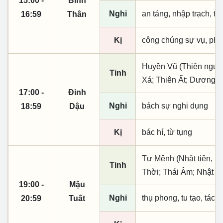
15:00 -
Bính
Nghi
an táng, nhập trạch, t
16:59
Thân
Kị
công chúng sự vụ, phó
Huyền Vũ (Thiên ngục)
Tinh
Xá; Thiên Ất; Dương 
17:00 -
Đinh
Nghi
bách sự nghi dụng
18:59
Dậu
Kị
bác hí, từ tụng
Tư Mệnh (Nhật tiên, ph
Tinh
Thời; Thái Âm; Nhật Mộ
19:00 -
Mậu
Nghi
thụ phong, tu tạo, tác t
20:59
Tuất