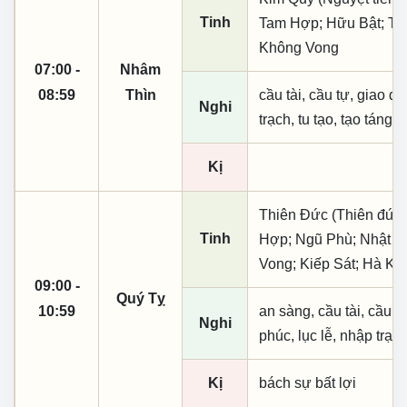
Tinh
Tam Hợp; Hữu Bật; Thá
Không Vong
07:00 -
Nhâm
08:59
Thìn
cầu tài, cầu tự, giao dịc
Nghi
trạch, tu tạo, tạo táng,
Kị
Thiên Đức (Thiên đức,
Tinh
Hợp; Ngũ Phù; Nhật Lộ
Vong; Kiếp Sát; Hà Kh
09:00 -
Quý Tỵ
10:59
an sàng, cầu tài, cầu tự,
Nghi
phúc, lục lễ, nhập trạc
Kị
bách sự bất lợi