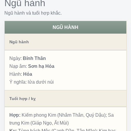
Ngũ hành
Ngũ hành và tuổi hợp khắc.
NGŨ HÀNH
Ngũ hành
Ngày:
Bính Thân
Nạp âm:
Sơn hạ Hỏa
Hành:
Hỏa
Ý nghĩa:
lửa dưới núi
Tuổi hợp / kỵ
Hợp:
Kiếm phong Kim (Nhâm Thân, Quý Dậu); Sa
trung Kim (Giáp Ngọ, Ất Mùi)
Kỵ:
Tùng bách Mộc (Canh Dần, Tân Mão); Kim bạc