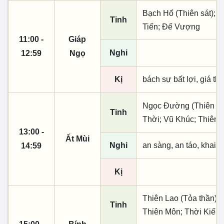
Bạch Hổ (Thiên sát); 
Tinh
Tiến; Đế Vượng
11:00 -
Giáp
Nghi
12:59
Ngọ
Kị
bách sự bất lợi, giá th
Ngọc Đường (Thiên khai
Tinh
Thời; Vũ Khúc; Thiên 
13:00 -
Ất Mùi
Nghi
an sàng, an táo, khai 
14:59
Kị
Thiên Lao (Tỏa thần);
Tinh
Thiên Môn; Thời Kiến;