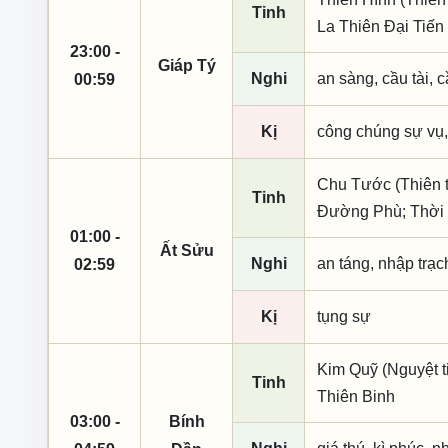
Tinh
La Thiên Đại Tiến
23:00 -
Giáp Tý
Nghi
an sàng, cầu tài, c
00:59
Kị
công chúng sự vụ,
Chu Tước (Thiên t
Tinh
Đường Phù; Thời
01:00 -
Ất Sửu
Nghi
an táng, nhập trạc
02:59
Kị
tụng sự
Kim Quỹ (Nguyệt t
Tinh
Thiên Binh
03:00 -
Bính