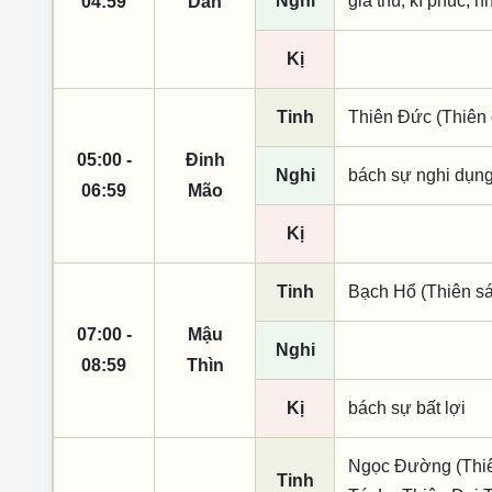
Nghi
giá thú, kì phúc, n
04:59
Dần
Kị
Tinh
Thiên Đức (Thiên 
05:00 -
Đinh
Nghi
bách sự nghi dụng,
06:59
Mão
Kị
Tinh
Bạch Hổ (Thiên sá
07:00 -
Mậu
Nghi
08:59
Thìn
Kị
bách sự bất lợi
Ngọc Đường (Thiên
Tinh