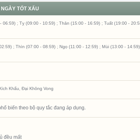
NGÀY TỐT XẤU
- 06:59)
;
Tỵ (09:00 - 10:59)
;
Thân (15:00 - 16:59)
;
Tuất (19:00 - 20:5
02:59)
;
Thìn (07:00 - 08:59)
;
Ngọ (11:00 - 12:59)
;
Mùi (13:00 - 14:59)
Xích Khẩu
,
Đại Không Vong
hổ biến theo bộ quy tắc đang áp dụng.
hủ đều mất