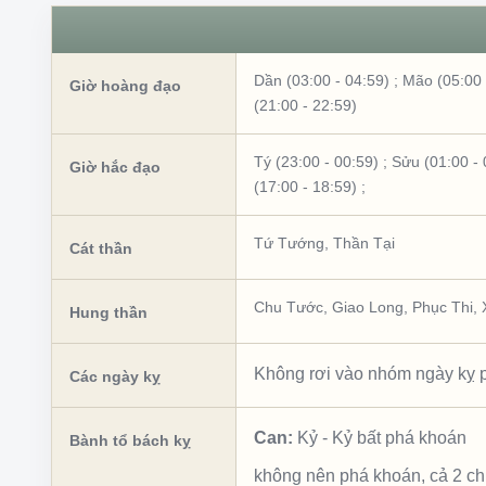
Dần (03:00 - 04:59)
;
Mão (05:00 
Giờ hoàng đạo
(21:00 - 22:59)
Tý (23:00 - 00:59)
;
Sửu (01:00 - 
Giờ hắc đạo
(17:00 - 18:59)
;
Tứ Tướng
,
Thần Tại
Cát thần
Chu Tước
,
Giao Long
,
Phục Thi
,
Hung thần
Không rơi vào nhóm ngày kỵ p
Các ngày kỵ
Can:
Kỷ
-
Kỷ bất phá khoán
Bành tổ bách kỵ
không nên phá khoán, cả 2 c