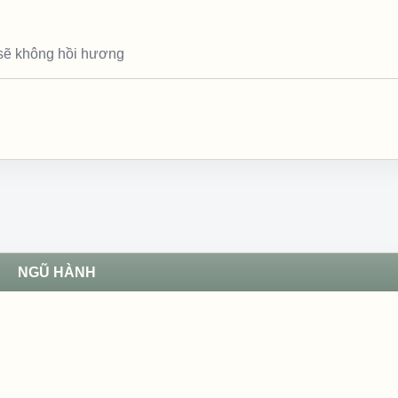
 sẽ không hồi hương
NGŨ HÀNH