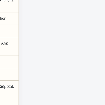
h hôn
i Âm;
Kiếp Sát;