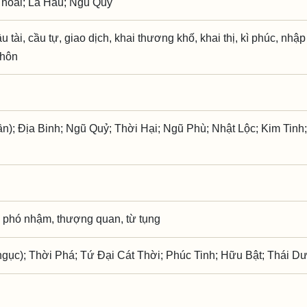
Thoái; La Hầu; Ngũ Quỷ
u tài, cầu tự, giao dịch, khai thương khố, khai thị, kì phúc, nhập 
 hôn
ần); Địa Binh; Ngũ Quỷ; Thời Hại; Ngũ Phù; Nhật Lộc; Kim Tin
 phó nhậm, thượng quan, từ tụng
gục); Thời Phá; Tứ Đại Cát Thời; Phúc Tinh; Hữu Bật; Thái D