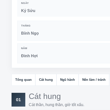
NGÀY
Kỷ Sửu
THÁNG
Bính Ngọ
NĂM
Đinh Hợi
Tổng quan
Cát hung
Ngũ hành
Nên làm / tránh
Cát hung
01
Cát thần, hung thần, giờ tốt xấu.