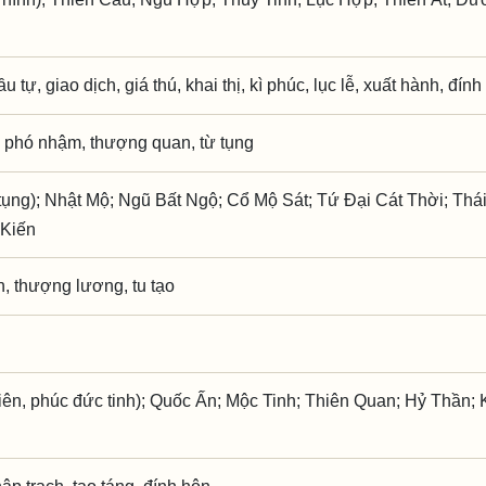
ầu tự, giao dịch, giá thú, khai thị, kì phúc, lục lễ, xuất hành, đín
 phó nhậm, thượng quan, từ tụng
ụng); Nhật Mộ; Ngũ Bất Ngộ; Cổ Mộ Sát; Tứ Đại Cát Thời; Thá
 Kiến
h, thượng lương, tu tạo
iên, phúc đức tinh); Quốc Ấn; Mộc Tinh; Thiên Quan; Hỷ Thần; 