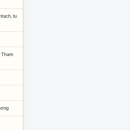
trạch, tu
h; Tham
ương