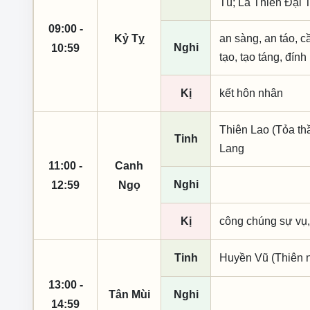
Tú; La Thiên Đại 
09:00 -
Kỷ Tỵ
an sàng, an táo, cầ
Nghi
10:59
tạo, tạo táng, đính
Kị
kết hôn nhân
Thiên Lao (Tỏa th
Tinh
Lang
11:00 -
Canh
Nghi
12:59
Ngọ
Kị
công chúng sự vụ,
Tinh
Huyền Vũ (Thiên n
13:00 -
Tân Mùi
Nghi
14:59