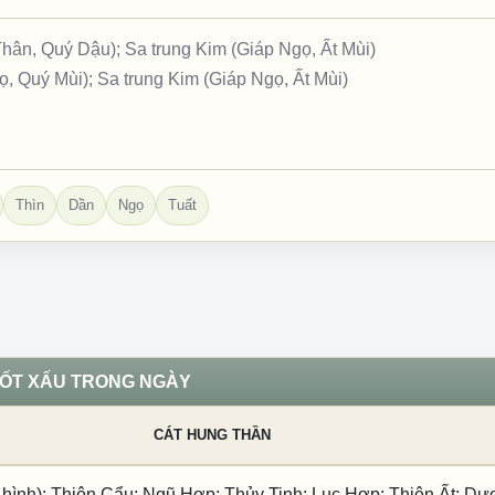
ân, Quý Dậu); Sa trung Kim (Giáp Ngọ, Ất Mùi)
 Quý Mùi); Sa trung Kim (Giáp Ngọ, Ất Mùi)
Thìn
Dần
Ngọ
Tuất
TỐT XẤU TRONG NGÀY
CÁT HUNG THẦN
 hình); Thiên Cẩu; Ngũ Hợp; Thủy Tinh; Lục Hợp; Thiên Ất; D