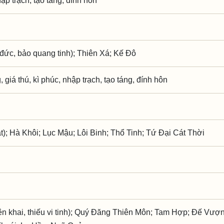
hập trạch, tạo táng, đính hôn
đức, bảo quang tinh); Thiên Xá; Kế Đô
 giá thú, kì phúc, nhập trạch, tạo táng, đính hôn
t); Hà Khôi; Lục Mậu; Lôi Binh; Thổ Tinh; Tứ Đại Cát Thời
 khai, thiếu vi tinh); Quý Đăng Thiên Môn; Tam Hợp; Đế Vượ