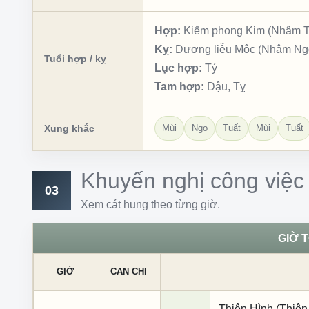
Hợp:
Kiếm phong Kim (Nhâm Th
Kỵ:
Dương liễu Mộc (Nhâm Ngọ,
Tuổi hợp / kỵ
Lục hợp:
Tý
Tam hợp:
Dậu, Tỵ
Xung khắc
Mùi
Ngọ
Tuất
Mùi
Tuất
Khuyến nghị công việc
03
Xem cát hung theo từng giờ.
GIỜ 
GIỜ
CAN CHI
Thiên Hình (Thiên