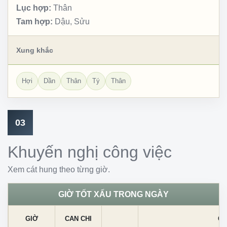
Lục hợp:
Thân
Tam hợp:
Dậu, Sửu
Xung khắc
Hợi
Dần
Thân
Tý
Thân
03
Khuyến nghị công việc
Xem cát hung theo từng giờ.
GIỜ TỐT XẤU TRONG NGÀY
GIỜ
CAN CHI
CÁ