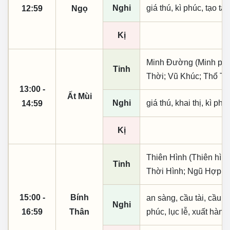
Nghi
giá thú, kì phúc, tạo tá
12:59
Ngọ
Kị
Minh Đường (Minh phụ,
Tinh
Thời; Vũ Khúc; Thổ Ti
13:00 -
Ất Mùi
Nghi
giá thú, khai thị, kì ph
14:59
Kị
Thiên Hình (Thiên hình
Tinh
Thời Hình; Ngũ Hợp; 
15:00 -
Bính
an sàng, cầu tài, cầu tự,
Nghi
16:59
Thân
phúc, lục lễ, xuất hành