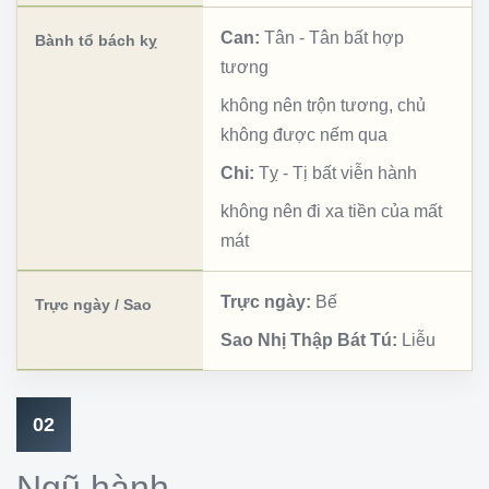
Can:
Tân
-
Tân bất hợp
Bành tổ bách kỵ
tương
không nên trộn tương, chủ
không được nếm qua
Chi:
Tỵ
-
Tị bất viễn hành
không nên đi xa tiền của mất
mát
Trực ngày:
Bế
Trực ngày / Sao
Sao Nhị Thập Bát Tú:
Liễu
02
Ngũ hành