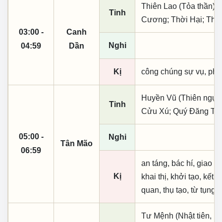
Thiên Lao (Tỏa thần); 
Tinh
Cương; Thời Hại; Thủy
03:00 -
Canh
Nghi
04:59
Dần
Kị
công chúng sự vụ, phó
Huyền Vũ (Thiên ngục)
Tinh
Cửu Xú; Quý Đăng Th
05:00 -
Nghi
Tân Mão
06:59
an táng, bác hí, giao d
Kị
khai thị, khởi tạo, kết
quan, thụ tạo, từ tụng,
Tư Mệnh (Nhật tiên, ph