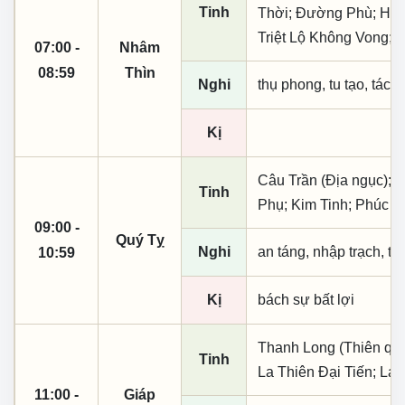
Tinh
Thời; Đường Phù; Hữu
Triệt Lộ Không Vong; 
07:00 -
Nhâm
08:59
Thìn
Nghi
thụ phong, tu tạo, tác t
Kị
Câu Trần (Địa ngục); 
Tinh
Phụ; Kim Tinh; Phúc T
09:00 -
Quý Tỵ
Nghi
an táng, nhập trạch, t
10:59
Kị
bách sự bất lợi
Thanh Long (Thiên quý, 
Tinh
La Thiên Đại Tiến; La
11:00 -
Giáp