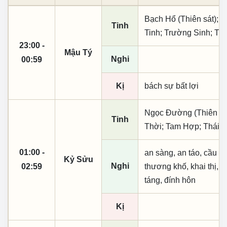
Bạch Hổ (Thiên sát); 
Tinh
Tinh; Trường Sinh; T
23:00 -
Mậu Tý
Nghi
00:59
Kị
bách sự bất lợi
Ngọc Đường (Thiên khai
Tinh
Thời; Tam Hợp; Thái 
01:00 -
an sàng, an táo, cầu tài
Kỷ Sửu
Nghi
02:59
thương khố, khai thị, kì
táng, đính hôn
Kị