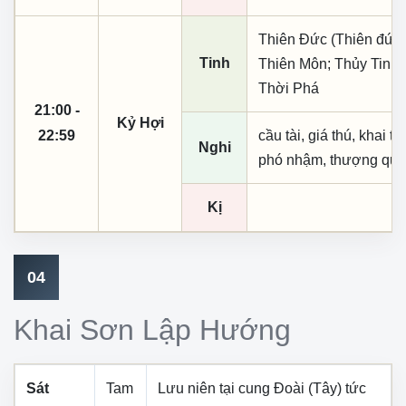
Thiên Đức (Thiên đức,
Tinh
Thiên Môn; Thủy Tinh;
Thời Phá
21:00 -
Kỷ Hợi
22:59
cầu tài, giá thú, khai th
Nghi
phó nhậm, thượng quan,
Kị
04
Khai Sơn Lập Hướng
Sát
Tam
Lưu niên tại cung
Đoài (Tây)
tức