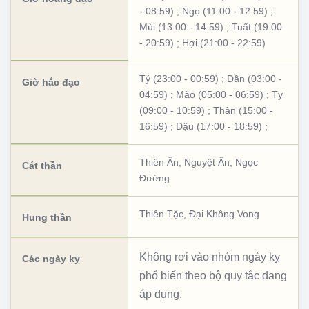
- 08:59)
;
Ngọ (11:00 - 12:59)
;
Mùi (13:00 - 14:59)
;
Tuất (19:00
- 20:59)
;
Hợi (21:00 - 22:59)
Tý (23:00 - 00:59)
;
Dần (03:00 -
Giờ hắc đạo
04:59)
;
Mão (05:00 - 06:59)
;
Tỵ
(09:00 - 10:59)
;
Thân (15:00 -
16:59)
;
Dậu (17:00 - 18:59)
;
Thiên Ân
,
Nguyệt Ân
,
Ngọc
Cát thần
Đường
Thiên Tặc
,
Đại Không Vong
Hung thần
Không rơi vào nhóm ngày kỵ
Các ngày kỵ
phổ biến theo bộ quy tắc đang
áp dụng.