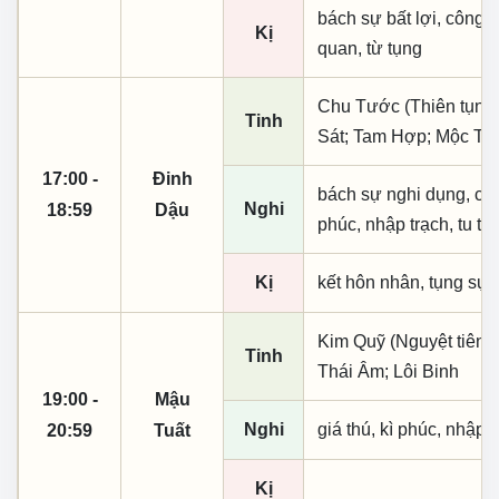
bách sự bất lợi, công
Kị
quan, từ tụng
Chu Tước (Thiên tụng)
Tinh
Sát; Tam Hợp; Mộc Tin
17:00 -
Đinh
bách sự nghi dụng, cầu t
Nghi
18:59
Dậu
phúc, nhập trạch, tu tạ
Kị
kết hôn nhân, tụng sự
Kim Quỹ (Nguyệt tiên, 
Tinh
Thái Âm; Lôi Binh
19:00 -
Mậu
Nghi
giá thú, kì phúc, nhập t
20:59
Tuất
Kị