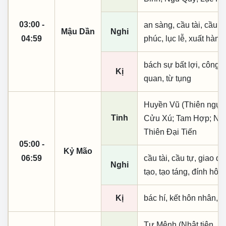
03:00 -
an sàng, cầu tài, cầu tự,
Mậu Dần
Nghi
04:59
phúc, lục lễ, xuất hành
bách sự bất lợi, công
Kị
quan, từ tụng
Huyền Vũ (Thiên ngục)
Tinh
Cửu Xú; Tam Hợp; Ngũ
Thiên Đại Tiến
05:00 -
Kỷ Mão
06:59
cầu tài, cầu tự, giao dịc
Nghi
tạo, tạo táng, đính hôn
Kị
bác hí, kết hôn nhân, t
Tư Mệnh (Nhật tiên, ph