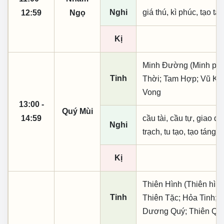
Nghi
giá thú, kì phúc, tạo tá
12:59
Ngọ
Kị
Minh Đường (Minh phụ,
Tinh
Thời; Tam Hợp; Vũ Khú
Vong
13:00 -
Quý Mùi
14:59
cầu tài, cầu tự, giao dịc
Nghi
trạch, tu tạo, tạo táng,
Kị
Thiên Hình (Thiên hình
Tinh
Thiên Tặc; Hỏa Tinh; 
Dương Quý; Thiên Qu