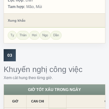
Lục hợp:
Dần
Tam hợp:
Mão, Mùi
Xung khắc
Tỵ
Thân
Hợi
Ngọ
Dần
03
Khuyến nghị công việc
Xem cát hung theo từng giờ.
GIỜ TỐT XẤU TRONG NGÀY
GIỜ
CAN CHI
CÁ