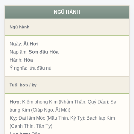
NGŨ HÀNH
Ngũ hành
Ngày:
Ất Hợi
Nạp âm:
Sơn đầu Hỏa
Hành:
Hỏa
Ý nghĩa:
lửa đầu núi
Tuổi hợp / kỵ
Hợp:
Kiếm phong Kim (Nhâm Thân, Quý Dậu); Sa
trung Kim (Giáp Ngọ, Ất Mùi)
Kỵ:
Đại lâm Mộc (Mậu Thìn, Kỷ Tỵ); Bạch lạp Kim
(Canh Thìn, Tân Tỵ)