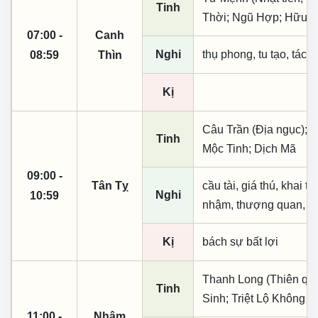
Tinh
Thời; Ngũ Hợp; Hữu Bậ
07:00 -
Canh
Nghi
thụ phong, tu tạo, tác t
08:59
Thìn
Kị
Câu Trần (Địa ngục); 
Tinh
Mộc Tinh; Dịch Mã
09:00 -
Tân Tỵ
cầu tài, giá thú, khai t
Nghi
10:59
nhậm, thượng quan, tạo
Kị
bách sự bất lợi
Thanh Long (Thiên quý,
Tinh
Sinh; Triệt Lộ Không 
11:00 -
Nhâm