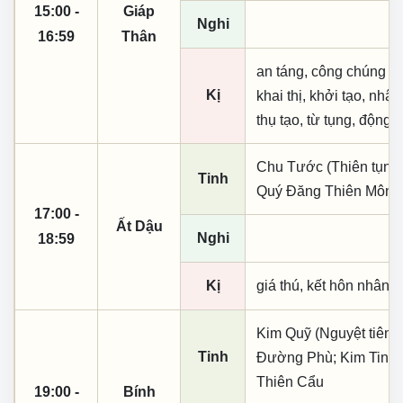
15:00 -
Giáp
Nghi
16:59
Thân
an táng, công chúng sự
Kị
khai thị, khởi tạo, nh
thụ tạo, từ tụng, động t
Chu Tước (Thiên tụng)
Tinh
Quý Đăng Thiên Môn;
17:00 -
Ất Dậu
Nghi
18:59
Kị
giá thú, kết hôn nhân, 
Kim Quỹ (Nguyệt tiên, 
Tinh
Đường Phù; Kim Tinh; 
Thiên Cẩu
19:00 -
Bính