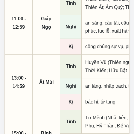
Tinh
Thiên Ất; Âm Quý; Tha
11:00 -
Giáp
an sàng, cầu tài, cầu tự,
Nghi
12:59
Ngọ
phúc, lục lễ, xuất hành
Kị
công chúng sự vụ, phó
Huyền Vũ (Thiên ngục)
Tinh
Thời Kiến; Hữu Bật
13:00 -
Ất Mùi
Nghi
an táng, nhập trạch, t
14:59
Kị
bác hí, từ tụng
Tư Mệnh (Nhật tiên, ph
Tinh
Phụ; Hỷ Thần; Đế Vượn
15:00 -
Bính