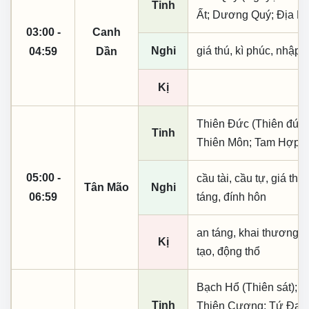
Tinh
Ất; Dương Quý; Địa Bi
03:00 -
Canh
Nghi
giá thú, kì phúc, nhập t
04:59
Dần
Kị
Thiên Đức (Thiên đức,
Tinh
Thiên Môn; Tam Hợp; 
05:00 -
cầu tài, cầu tự, giá thú,
Tân Mão
Nghi
06:59
táng, đính hôn
an táng, khai thương k
Kị
tạo, động thổ
Bạch Hổ (Thiên sát); N
Tinh
Thiên Cương; Tứ Đại 