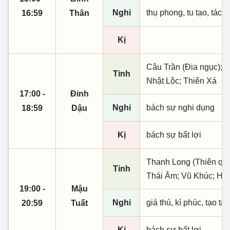
Nghi
thụ phong, tu tạo, tác t
16:59
Thân
Kị
Câu Trần (Địa ngục); 
Tinh
Nhật Lộc; Thiên Xá
17:00 -
Đinh
Nghi
bách sự nghi dụng
18:59
Dậu
Kị
bách sự bất lợi
Thanh Long (Thiên quý, 
Tinh
Thái Âm; Vũ Khúc; Hà 
19:00 -
Mậu
Nghi
giá thú, kì phúc, tạo tá
20:59
Tuất
Kị
bách sự bất lợi