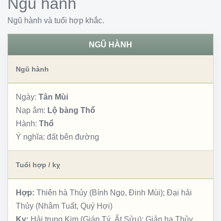
Ngũ hành
Ngũ hành và tuổi hợp khắc.
NGŨ HÀNH
Ngũ hành
Ngày:
Tân Mùi
Nạp âm:
Lộ bàng Thổ
Hành:
Thổ
Ý nghĩa:
đất bên đường
Tuổi hợp / kỵ
Hợp:
Thiên hà Thủy (Bính Ngọ, Đinh Mùi); Đại hải
Thủy (Nhâm Tuất, Quý Hợi)
Kỵ:
Hải trung Kim (Giáp Tý, Ất Sửu); Giản hạ Thủy