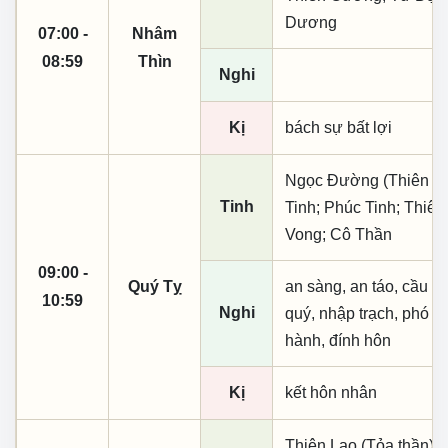
Dương
07:00 -
Nhâm
08:59
Thìn
Nghi
Kị
bách sự bất lợi
Ngọc Đường (Thiên khai
Tinh
Tinh; Phúc Tinh; Thiên
Vong; Cô Thần
09:00 -
Quý Tỵ
an sàng, an táo, cầu tài
10:59
Nghi
quý, nhập trạch, phó n
hành, đính hôn
Kị
kết hôn nhân
Thiên Lao (Tỏa thần);