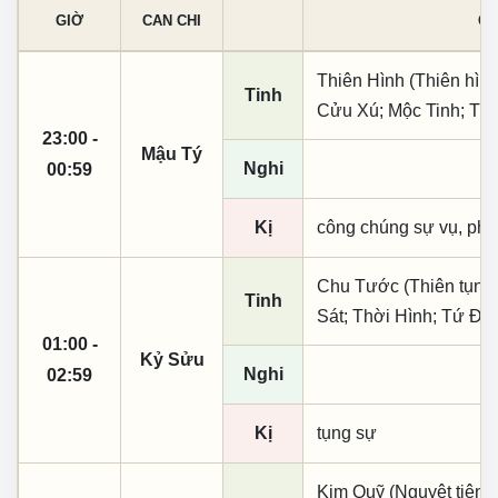
GIỜ
CAN CHI
CÁ
Thiên Hình (Thiên hình
Tinh
Cửu Xú; Mộc Tinh; Tr
23:00 -
Mậu Tý
Nghi
00:59
Kị
công chúng sự vụ, phó
Chu Tước (Thiên tụng
Tinh
Sát; Thời Hình; Tứ Đạ
01:00 -
Kỷ Sửu
Nghi
02:59
Kị
tụng sự
Kim Quỹ (Nguyệt tiên, 