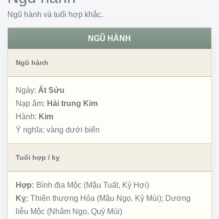
Ngũ hành và tuổi hợp khắc.
NGŨ HÀNH
Ngũ hành
Ngày:
Ất Sửu
Nạp âm:
Hải trung Kim
Hành:
Kim
Ý nghĩa:
vàng dưới biển
Tuổi hợp / kỵ
Hợp:
Bình địa Mộc (Mậu Tuất, Kỷ Hợi)
Kỵ:
Thiên thượng Hỏa (Mậu Ngọ, Kỷ Mùi); Dương
liễu Mộc (Nhâm Ngọ, Quý Mùi)