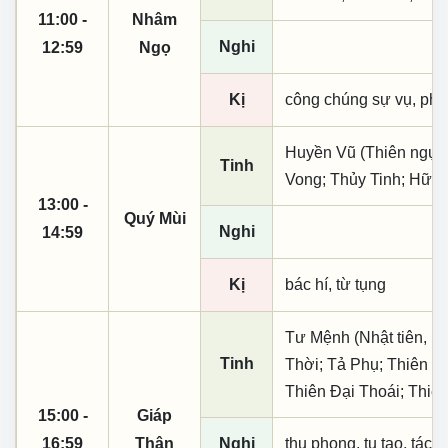
11:00 -
Nhâm
Nghi
12:59
Ngọ
Kị
công chúng sự vụ, phó
Huyền Vũ (Thiên ngục)
Tinh
Vong; Thủy Tinh; Hữu 
13:00 -
Quý Mùi
Nghi
14:59
Kị
bác hí, từ tụng
Tư Mệnh (Nhật tiên, ph
Tinh
Thời; Tả Phụ; Thiên Ấ
Thiên Đại Thoái; Thiê
15:00 -
Giáp
16:59
Thân
Nghi
thụ phong, tu tạo, tác t