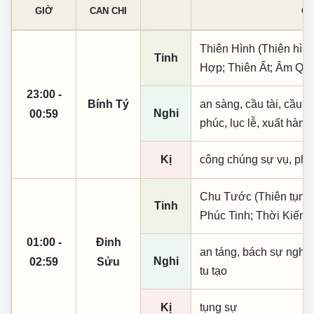
GIỜ
CAN CHI
CÁ
Thiên Hình (Thiên hình
Tinh
Hợp; Thiên Ất; Âm Qu
23:00 -
Bính Tý
an sàng, cầu tài, cầu tự,
Nghi
00:59
phúc, lục lễ, xuất hành
Kị
công chúng sự vụ, phó
Chu Tước (Thiên tụng)
Tinh
Phúc Tinh; Thời Kiến
01:00 -
Đinh
an táng, bách sự nghi 
Nghi
02:59
Sửu
tu tạo
Kị
tụng sự