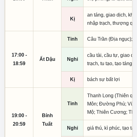
an táng, giao dịch, khai
Kị
nhập trạch, thượng qua
Tinh
Câu Trần (Địa ngục);
17:00 -
cầu tài, cầu tự, giao dịc
Ất Dậu
Nghi
18:59
trạch, tu tạo, tạo táng,
Kị
bách sự bất lợi
Thanh Long (Thiên quý,
Tinh
Môn; Đường Phù; Vũ K
Mộ; Thiên Cương; Thiê
19:00 -
Bính
20:59
Tuất
Nghi
giá thú, kì phúc, tạo tá