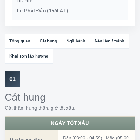
LỄ / TẾT
Lễ Phật Đản (15/4 ÂL)
Tổng quan
Cát hung
Ngũ hành
Nên làm / tránh
Khai sơn lập hướng
01
Cát hung
Cát thần, hung thần, giờ tốt xấu.
NGÀY TỐT XẤU
Dần (03:00 - 04:59)
;
Mão (05:00
Giờ hoàng đạo