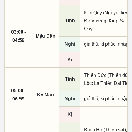
Kim Quỹ (Nguyệt tiên, 
Tinh
Đế Vượng; Kiếp Sát; L
Quỷ
03:00 -
Mậu Dần
04:59
Nghi
giá thú, kì phúc, nhập t
Kị
Thiên Đức (Thiên đức,
Tinh
Lộc; La Thiên Đại Tiế
05:00 -
Kỷ Mão
Nghi
giá thú, kì phúc, nhập t
06:59
Kị
Bạch Hổ (Thiên sát); H