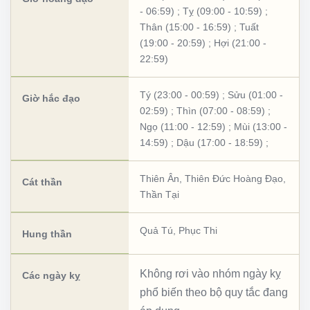
- 06:59)
;
Tỵ (09:00 - 10:59)
;
Thân (15:00 - 16:59)
;
Tuất
(19:00 - 20:59)
;
Hợi (21:00 -
22:59)
Tý (23:00 - 00:59)
;
Sửu (01:00 -
Giờ hắc đạo
02:59)
;
Thìn (07:00 - 08:59)
;
Ngọ (11:00 - 12:59)
;
Mùi (13:00 -
14:59)
;
Dậu (17:00 - 18:59)
;
Thiên Ân
,
Thiên Đức Hoàng Đạo
,
Cát thần
Thần Tại
Quả Tú
,
Phục Thi
Hung thần
Không rơi vào nhóm ngày kỵ
Các ngày kỵ
phổ biến theo bộ quy tắc đang