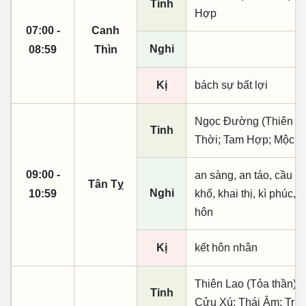
Tinh
Hợp
07:00 -
Canh
Nghi
08:59
Thìn
Kị
bách sự bất lợi
Ngọc Đường (Thiên khai
Tinh
Thời; Tam Hợp; Mộc T
09:00 -
an sàng, an táo, cầu tà
Tân Tỵ
Nghi
10:59
khố, khai thị, kì phúc, n
hôn
Kị
kết hôn nhân
Thiên Lao (Tỏa thần); 
Tinh
Cửu Xú; Thái Âm; Trư