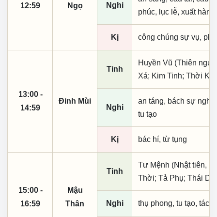
Nghi
12:59
Ngọ
phúc, lục lễ, xuất hành
Kị
công chúng sự vụ, phó
Huyền Vũ (Thiên ngục
Tinh
Xá; Kim Tinh; Thời Ki
13:00 -
Đinh Mùi
an táng, bách sự nghi 
Nghi
14:59
tu tạo
Kị
bác hí, từ tụng
Tư Mệnh (Nhật tiên, ph
Tinh
Thời; Tả Phụ; Thái Dư
15:00 -
Mậu
Nghi
thụ phong, tu tạo, tác t
16:59
Thân