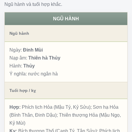
Ngũ hành và tuổi hợp khắc.
NGŨ HÀNH
Ngũ hành
Ngày:
Đinh Mùi
Nạp âm:
Thiên hà Thủy
Hành:
Thủy
Ý nghĩa:
nước ngân hà
Tuổi hợp / kỵ
Hợp:
Phích lịch Hỏa (Mậu Tý, Kỷ Sửu); Sơn hạ Hỏa
(Bính Thân, Đinh Dậu); Thiên thượng Hỏa (Mậu Ngọ,
Kỷ Mùi)
Kỵ:
Bích thượng Thổ (Canh Tý, Tân Sửu); Phích lịch