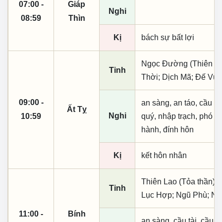
07:00 -
Giáp
Nghi
08:59
Thìn
Kị
bách sự bất lợi
Ngọc Đường (Thiên khai
Tinh
Thời; Dịch Mã; Đế Vượ
09:00 -
an sàng, an táo, cầu tài
Ất Tỵ
Nghi
10:59
quý, nhập trạch, phó n
hành, đính hôn
Kị
kết hôn nhân
Thiên Lao (Tỏa thần); 
Tinh
Lục Hợp; Ngũ Phù; Nh
11:00 -
Bính
an sàng, cầu tài, cầu tự,