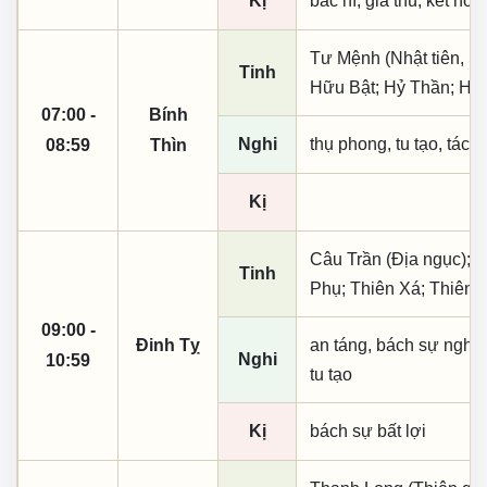
Kị
bác hí, giá thú, kết hôn
Tư Mệnh (Nhật tiên, ph
Tinh
Hữu Bật; Hỷ Thần; Hỏa
07:00 -
Bính
Nghi
thụ phong, tu tạo, tác t
08:59
Thìn
Kị
Câu Trần (Địa ngục); L
Tinh
Phụ; Thiên Xá; Thiên 
09:00 -
Đinh Tỵ
an táng, bách sự nghi 
Nghi
10:59
tu tạo
Kị
bách sự bất lợi