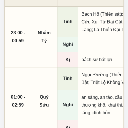
Bạch Hổ (Thiên sát); T
Tinh
Cửu Xú; Tứ Đại Cát T
Lang; La Thiên Đại Ti
23:00 -
Nhâm
00:59
Tý
Nghi
Kị
bách sự bất lợi
Ngọc Đường (Thiên kha
Tinh
Bật; Triệt Lộ Không Vo
01:00 -
Quý
an sàng, an táo, cầu tài
Nghi
02:59
Sửu
thương khố, khai thị, kì
táng, đính hôn
Kị