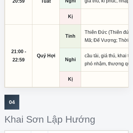
Nghi
giá thú, kì phúc, nhập t
20:59
Tuất
Kị
Thiên Đức (Thiên đức, 
Tinh
Mã; Đế Vượng; Thời 
21:00 -
Quý Hợi
cầu tài, giá thú, khai th
Nghi
22:59
phó nhậm, thượng quan,
Kị
04
Khai Sơn Lập Hướng