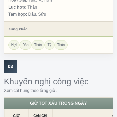
Hỏa (Giáp Tuất, Ất Hợi)
Lục hợp:
Thân
Tam hợp:
Dậu, Sửu
Xung khắc
Hợi
Dần
Thân
Tý
Thân
03
Khuyến nghị công việc
Xem cát hung theo từng giờ.
GIỜ TỐT XẤU TRONG NGÀY
GIỜ
CAN CHI
CÁ