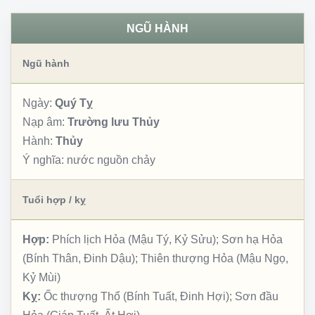
NGŨ HÀNH
Ngũ hành
Ngày:
Quý Tỵ
Nạp âm:
Trường lưu Thủy
Hành:
Thủy
Ý nghĩa:
nước nguồn chảy
Tuổi hợp / kỵ
Hợp:
Phích lịch Hỏa (Mậu Tý, Kỷ Sửu); Sơn hạ Hỏa
(Bính Thân, Đinh Dậu); Thiên thượng Hỏa (Mậu Ngọ,
Kỷ Mùi)
Kỵ:
Ốc thượng Thổ (Bính Tuất, Đinh Hợi); Sơn đầu