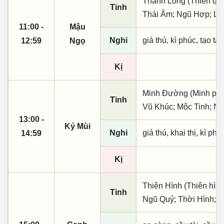
Thanh Long (Thiên quý, 
Tinh
Thái Âm; Ngũ Hợp; Lụ
11:00 -
Mậu
Nghi
giá thú, kì phúc, tạo tá
12:59
Ngọ
Kị
Minh Đường (Minh phụ,
Tinh
Vũ Khúc; Mộc Tinh; Nh
13:00 -
Kỷ Mùi
Nghi
giá thú, khai thị, kì ph
14:59
Kị
Thiên Hình (Thiên hình
Tinh
Ngũ Quỷ; Thời Hình; 