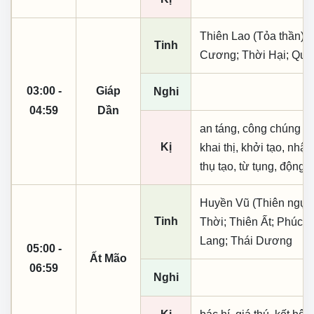
Thiên Lao (Tỏa thần); 
Tinh
Cương; Thời Hại; Quý
03:00 -
Giáp
Nghi
04:59
Dần
an táng, công chúng sự
Kị
khai thị, khởi tạo, nh
thụ tạo, từ tụng, động t
Huyền Vũ (Thiên ngục)
Tinh
Thời; Thiên Ất; Phúc 
Lang; Thái Dương
05:00 -
Ất Mão
06:59
Nghi