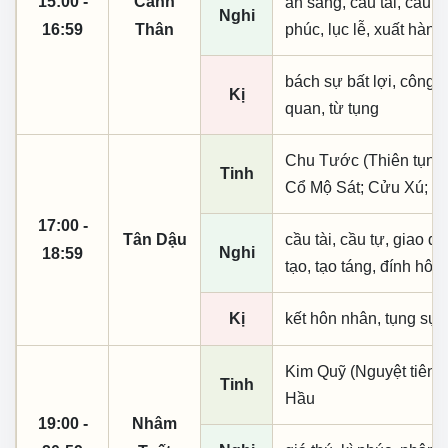
15:00 -
Canh
an sàng, cầu tài, cầu tự,
Nghi
16:59
Thân
phúc, lục lễ, xuất hành
bách sự bất lợi, công
Kị
quan, từ tụng
Chu Tước (Thiên tụng)
Tinh
Cổ Mộ Sát; Cửu Xú; T
17:00 -
Tân Dậu
cầu tài, cầu tự, giao dịc
Nghi
18:59
tạo, tạo táng, đính hôn
Kị
kết hôn nhân, tụng sự
Kim Quỹ (Nguyệt tiên, 
Tinh
Hầu
19:00 -
Nhâm