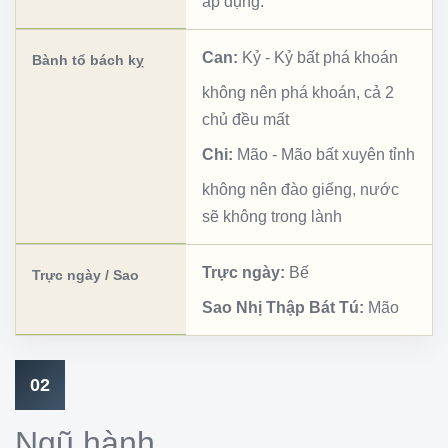
áp dụng.
Can:
Kỷ
-
Kỷ bất phá khoán
Bành tổ bách kỵ
không nên phá khoán, cả 2
chủ đều mất
Chi:
Mão
-
Mão bất xuyên tỉnh
không nên đào giếng, nước
sẽ không trong lành
Trực ngày:
Bế
Trực ngày / Sao
Sao Nhị Thập Bát Tú:
Mão
02
Ngũ hành