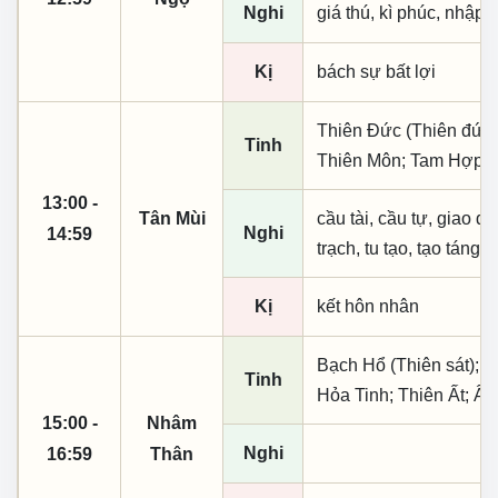
Nghi
giá thú, kì phúc, nhập t
Kị
bách sự bất lợi
Thiên Đức (Thiên đức,
Tinh
Thiên Môn; Tam Hợp; 
13:00 -
Tân Mùi
cầu tài, cầu tự, giao dịc
Nghi
14:59
trạch, tu tạo, tạo táng,
Kị
kết hôn nhân
Bạch Hổ (Thiên sát); T
Tinh
Hỏa Tinh; Thiên Ất; Â
15:00 -
Nhâm
Nghi
16:59
Thân