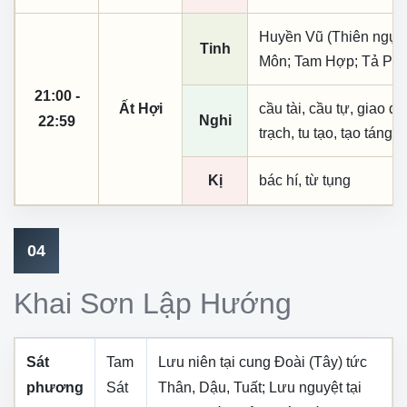
Huyền Vũ (Thiên ngục
Tinh
Môn; Tam Hợp; Tả Phụ
21:00 -
Ất Hợi
cầu tài, cầu tự, giao dịc
Nghi
22:59
trạch, tu tạo, tạo táng,
Kị
bác hí, từ tụng
04
Khai Sơn Lập Hướng
Sát
Tam
Lưu niên tại cung
Đoài (Tây)
tức
phương
Sát
Thân, Dậu, Tuất
; Lưu nguyệt tại