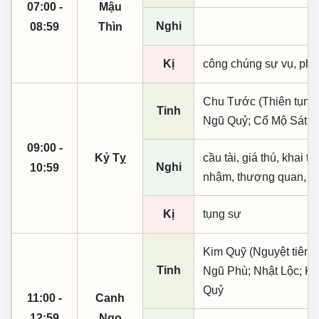
07:00 -
Mậu
Nghi
08:59
Thìn
Kị
công chúng sự vụ, phó
Chu Tước (Thiên tụng)
Tinh
Ngũ Quỷ; Cổ Mộ Sát; 
09:00 -
Kỷ Tỵ
cầu tài, giá thú, khai t
Nghi
10:59
nhậm, thượng quan, tạo
Kị
tụng sự
Kim Quỹ (Nguyệt tiên, 
Tinh
Ngũ Phù; Nhật Lộc; Ki
Quỷ
11:00 -
Canh
12:59
Ngọ