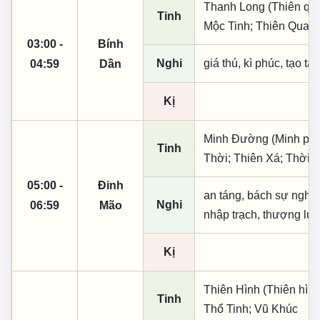
Thanh Long (Thiên quý,
Tinh
Mộc Tinh; Thiên Quan;
03:00 -
Bính
Nghi
giá thú, kì phúc, tạo tá
04:59
Dần
Kị
Minh Đường (Minh phụ,
Tinh
Thời; Thiên Xá; Thời 
05:00 -
Đinh
an táng, bách sự nghi dụ
Nghi
06:59
Mão
nhập trạch, thượng lươn
Kị
Thiên Hình (Thiên hình
Tinh
Thổ Tinh; Vũ Khúc