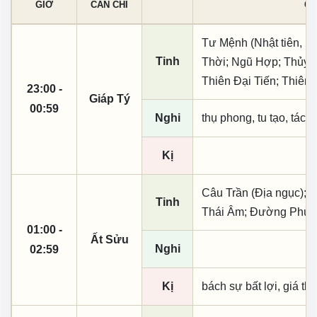
GIỜ
CAN CHI
CÁ
Tư Mệnh (Nhật tiên, ph
Tinh
Thời; Ngũ Hợp; Thủy T
Thiên Đại Tiến; Thiên
23:00 -
Giáp Tý
00:59
Nghi
thụ phong, tu tạo, tác t
Kị
Câu Trần (Địa ngục); 
Tinh
Thái Âm; Đường Phù;
01:00 -
Ất Sửu
Nghi
02:59
Kị
bách sự bất lợi, giá th