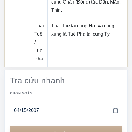
cung
Chấn (Đông)
tức
Dần, Mão,
Thìn
.
Thái
Thái Tuế tại cung
Hợi
và cung
Tuế
xung là Tuế Phá tại cung
Tỵ
.
/
Tuế
Phá
Tra cứu nhanh
CHỌN NGÀY