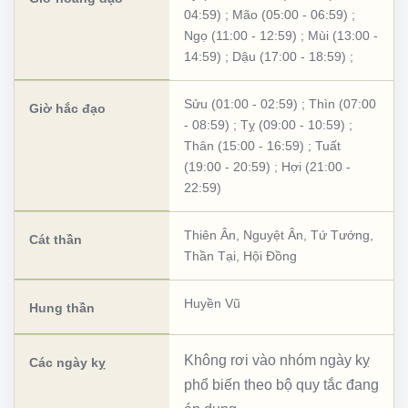
04:59)
;
Mão (05:00 - 06:59)
;
Ngọ (11:00 - 12:59)
;
Mùi (13:00 -
14:59)
;
Dậu (17:00 - 18:59)
;
Sửu (01:00 - 02:59)
;
Thìn (07:00
Giờ hắc đạo
- 08:59)
;
Tỵ (09:00 - 10:59)
;
Thân (15:00 - 16:59)
;
Tuất
(19:00 - 20:59)
;
Hợi (21:00 -
22:59)
Thiên Ân
,
Nguyệt Ân
,
Tứ Tướng
,
Cát thần
Thần Tại
,
Hội Đồng
Huyền Vũ
Hung thần
Không rơi vào nhóm ngày kỵ
Các ngày kỵ
phổ biến theo bộ quy tắc đang