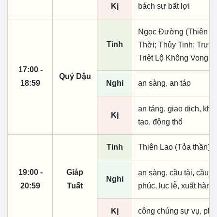
Kị
bách sự bất lợi
Ngọc Đường (Thiên khai
Tinh
Thời; Thủy Tinh; Trườ
Triệt Lộ Không Vong; 
17:00 -
Quý Dậu
18:59
Nghi
an sàng, an táo
an táng, giao dịch, kha
Kị
tạo, động thổ
Tinh
Thiên Lao (Tỏa thần);
19:00 -
Giáp
an sàng, cầu tài, cầu tự,
Nghi
20:59
Tuất
phúc, lục lễ, xuất hành
Kị
công chúng sự vụ, phó