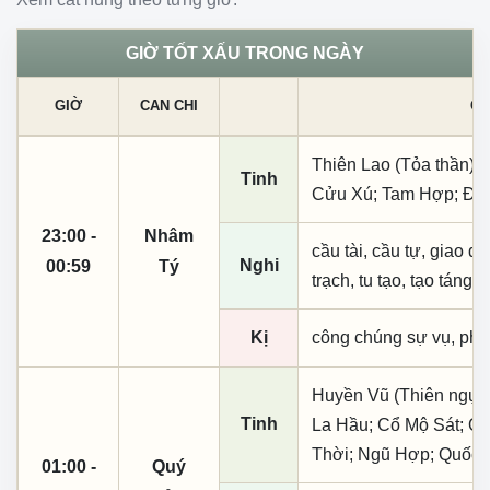
GIỜ TỐT XẤU TRONG NGÀY
GIỜ
CAN CHI
CÁ
Thiên Lao (Tỏa thần); 
Tinh
Cửu Xú; Tam Hợp; Đườ
23:00 -
Nhâm
cầu tài, cầu tự, giao dịc
Nghi
00:59
Tý
trạch, tu tạo, tạo táng,
Kị
công chúng sự vụ, phó
Huyền Vũ (Thiên ngục)
Tinh
La Hầu; Cổ Mộ Sát; Q
Thời; Ngũ Hợp; Quốc 
01:00 -
Quý