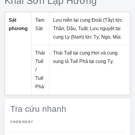
Khai Sơn Lập Hướng
Sát
Tam
Lưu niên tại cung
Đoài (Tây)
tức
phương
Sát
Thân, Dậu, Tuất
; Lưu nguyệt tại
cung
Ly (Nam)
tức
Tỵ, Ngọ, Mùi
.
Thái
Thái Tuế tại cung
Hợi
và cung
Tuế
xung là Tuế Phá tại cung
Tỵ
.
/
Tuế
Phá
Tra cứu nhanh
CHỌN NGÀY