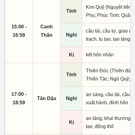
Kim Quỹ (Nguyệt tiên, 
Tinh
Phụ; Phúc Tinh; Quả T
15:00 -
Canh
cầu tài, cầu tự, giao dịc
Nghi
16:59
Thân
trạch, tu tạo, tạo táng,
Kị
kết hôn nhân
Thiên Đức (Thiên đức,
Tinh
Thiên Tặc; Ngũ Quỷ; T
17:00 -
an sàng, cầu tài, cầu tự,
Tân Dậu
Nghi
18:59
xuất hành, đính hôn
an táng, khai thương k
Kị
tạo, động thổ