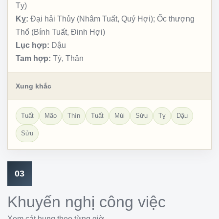
Tỵ)
Kỵ:
Đại hải Thủy (Nhâm Tuất, Quý Hợi); Ốc thượng
Thổ (Bính Tuất, Đinh Hợi)
Lục hợp:
Dậu
Tam hợp:
Tý, Thân
Xung khắc
Tuất
Mão
Thìn
Tuất
Mùi
Sửu
Tỵ
Dậu
Sửu
03
Khuyến nghị công việc
Xem cát hung theo từng giờ.