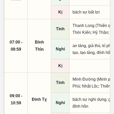
Kị
bách sự bất lợi
Thanh Long (Thiên quý, 
Tinh
Thời Kiến; Hỷ Thần; H
07:00 -
Bính
an táng, giá thú, kì ph
Nghi
08:59
Thìn
tạo, tạo táng, đính hôn
Kị
Minh Đường (Minh phụ,
Tinh
Phù; Nhật Lộc; Thiên X
09:00 -
Đinh Tỵ
bách sự nghi dụng, giá t
Nghi
10:59
đính hôn