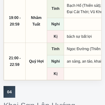
Bạch Hổ (Thiên sát); 
Tinh
Đại Cát Thời; Vũ Khúc
19:00 -
Nhâm
Nghi
20:59
Tuất
Kị
bách sự bất lợi
Tinh
Ngọc Đường (Thiên khai
21:00 -
Quý Hợi
Nghi
an sàng, an táo, khai 
22:59
Kị
04