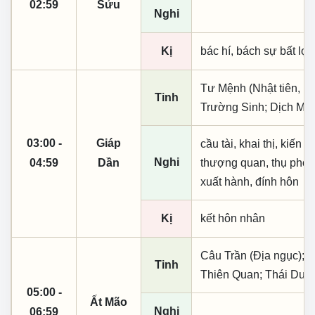
02:59
Sửu
Nghi
Kị
bác hí, bách sự bất lợi,
Tư Mệnh (Nhật tiên, ph
Tinh
Trường Sinh; Dịch Mã
03:00 -
Giáp
cầu tài, khai thị, kiến
Nghi
04:59
Dần
thượng quan, thụ phong, 
xuất hành, đính hôn
Kị
kết hôn nhân
Câu Trần (Địa ngục); 
Tinh
Thiên Quan; Thái Dư
05:00 -
Ất Mão
Nghi
06:59