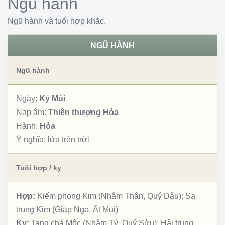
Ngũ hành
Ngũ hành và tuổi hợp khắc.
NGŨ HÀNH
Ngũ hành
Ngày:
Kỷ Mùi
Nạp âm:
Thiên thượng Hỏa
Hành:
Hỏa
Ý nghĩa:
lửa trên trời
Tuổi hợp / kỵ
Hợp:
Kiếm phong Kim (Nhâm Thân, Quý Dậu); Sa
trung Kim (Giáp Ngọ, Ất Mùi)
Kỵ:
Tang chá Mộc (Nhâm Tý, Quý Sửu); Hải trung