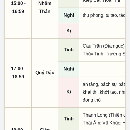
Kiếp Sát; Hỏa Tinh
15:00 -
Nhâm
16:59
Thân
Nghi
thụ phong, tu tạo, tác t
Kị
Câu Trần (Địa ngục); T
Tinh
Thủy Tinh; Trường Sin
17:00 -
Nghi
Quý Dậu
18:59
an táng, bách sự bất lợ
Kị
khai thị, khởi tạo, nhậ
động thổ
Thanh Long (Thiên quý, 
Tinh
Thái Âm; Vũ Khúc; Hà