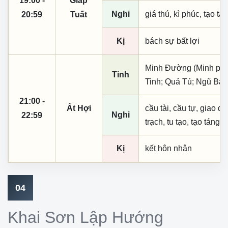
19:00 -
Giáp
Nghi
giá thú, kì phúc, tạo tá
20:59
Tuất
Kị
bách sự bất lợi
Minh Đường (Minh phụ,
Tinh
Tinh; Quả Tú; Ngũ Bất
21:00 -
Ất Hợi
cầu tài, cầu tự, giao dịc
Nghi
22:59
trạch, tu tạo, tạo táng,
Kị
kết hôn nhân
04
Khai Sơn Lập Hướng