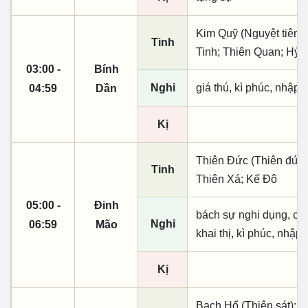
Kim Quỹ (Nguyệt tiên, 
Tinh
Tinh; Thiên Quan; Hỷ 
03:00 -
Bính
Nghi
giá thú, kì phúc, nhập t
04:59
Dần
Kị
Thiên Đức (Thiên đức,
Tinh
Thiên Xá; Kế Đô
05:00 -
Đinh
bách sự nghi dụng, cầu 
Nghi
06:59
Mão
khai thị, kì phúc, nhập 
Kị
Bạch Hổ (Thiên sát); 