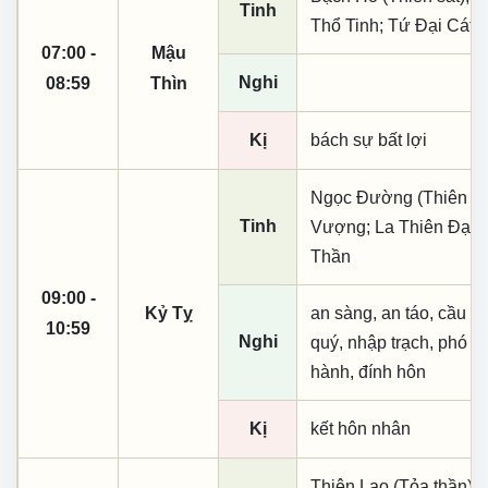
Tinh
Thổ Tinh; Tứ Đại Cát 
07:00 -
Mậu
Nghi
08:59
Thìn
Kị
bách sự bất lợi
Ngọc Đường (Thiên khai
Tinh
Vượng; La Thiên Đại T
Thần
09:00 -
Kỷ Tỵ
an sàng, an táo, cầu tài
10:59
Nghi
quý, nhập trạch, phó n
hành, đính hôn
Kị
kết hôn nhân
Thiên Lao (Tỏa thần); 