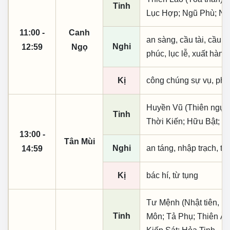
Tinh
Lục Hợp; Ngũ Phù; Nh
11:00 -
Canh
an sàng, cầu tài, cầu tự,
Nghi
12:59
Ngọ
phúc, lục lễ, xuất hành
Kị
công chúng sự vụ, phó
Huyền Vũ (Thiên ngục)
Tinh
Thời Kiến; Hữu Bật; 
13:00 -
Tân Mùi
Nghi
an táng, nhập trạch, t
14:59
Kị
bác hí, từ tụng
Tư Mệnh (Nhật tiên, p
Tinh
Môn; Tả Phụ; Thiên Ất