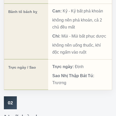
Can:
Kỷ
-
Kỷ bất phá khoán
Bành tổ bách kỵ
không nên phá khoán, cả 2
chủ đều mất
Chi:
Mùi
-
Mùi bất phục dược
không nên uống thuốc, khí
độc ngấm vào ruột
Trực ngày:
Định
Trực ngày / Sao
Sao Nhị Thập Bát Tú:
Trương
02