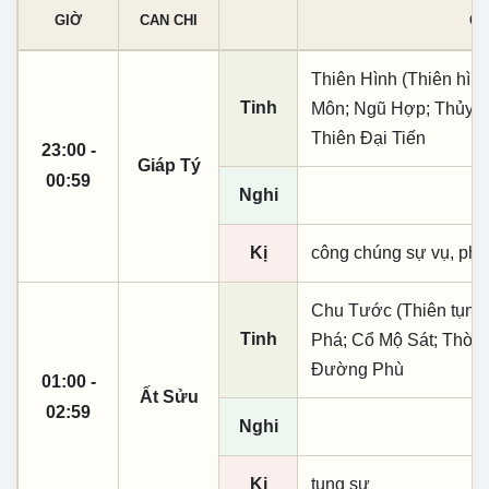
GIỜ
CAN CHI
CÁ
Thiên Hình (Thiên hìn
Tinh
Môn; Ngũ Hợp; Thủy Ti
Thiên Đại Tiến
23:00 -
Giáp Tý
00:59
Nghi
Kị
công chúng sự vụ, phó
Chu Tước (Thiên tụng)
Tinh
Phá; Cổ Mộ Sát; Thời 
Đường Phù
01:00 -
Ất Sửu
02:59
Nghi
Kị
tụng sự