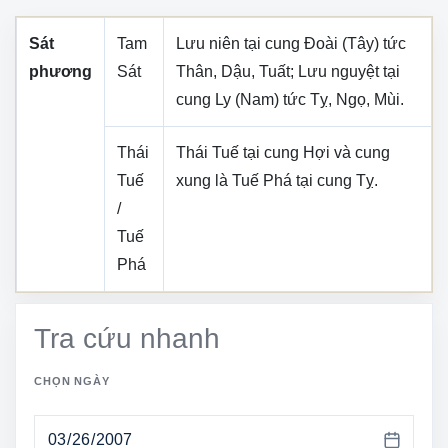
Sát
Tam
Lưu niên tại cung
Đoài (Tây)
tức
phương
Sát
Thân, Dậu, Tuất
; Lưu nguyệt tại
cung
Ly (Nam)
tức
Tỵ, Ngọ, Mùi
.
Thái
Thái Tuế tại cung
Hợi
và cung
Tuế
xung là Tuế Phá tại cung
Tỵ
.
/
Tuế
Phá
Tra cứu nhanh
CHỌN NGÀY