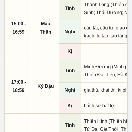
Thanh Long (Thiên quý,
Tinh
Sinh; Thái Dương; Ngũ
15:00 -
Mậu
cầu tài, cầu tự, giao dịc
Nghi
16:59
Thân
trạch, tu tạo, tạo táng,
Kị
Minh Đường (Minh phụ,
Tinh
Thiên Đại Tiến; Hà Kh
17:00 -
Kỷ Dậu
Nghi
giá thú, khai thị, kì ph
18:59
Kị
bách sự bất lợi
Thiên Hình (Thiên hình
Tinh
Tứ Đại Cát Thời; Thủy