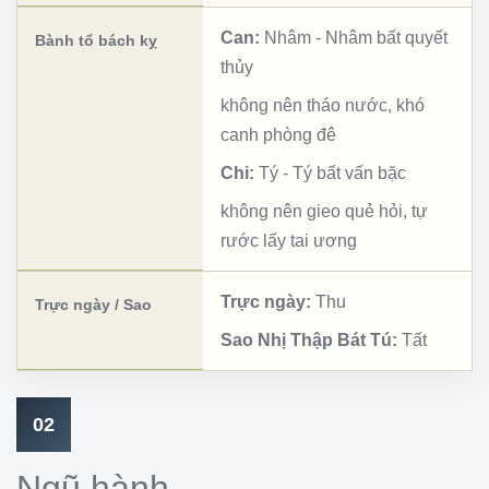
Can:
Nhâm
-
Nhâm bất quyết
Bành tổ bách kỵ
thủy
không nên tháo nước, khó
canh phòng đê
Chi:
Tý
-
Tý bất vấn bặc
không nên gieo quẻ hỏi, tự
rước lấy tai ương
Trực ngày:
Thu
Trực ngày / Sao
Sao Nhị Thập Bát Tú:
Tất
02
Ngũ hành