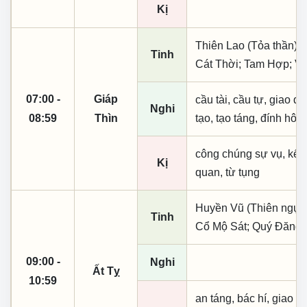
Kị
Thiên Lao (Tỏa thần);
Tinh
Cát Thời; Tam Hợp; Vũ
07:00 -
Giáp
cầu tài, cầu tự, giao dịc
Nghi
08:59
Thìn
tạo, tạo táng, đính hôn
công chúng sự vụ, kết
Kị
quan, từ tụng
Huyền Vũ (Thiên ngục);
Tinh
Cổ Mộ Sát; Quý Đăng 
09:00 -
Nghi
Ất Tỵ
10:59
an táng, bác hí, giao dị