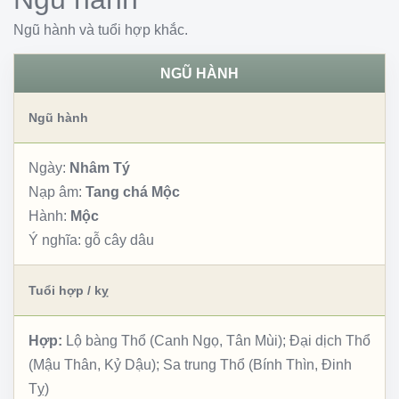
Ngũ hành và tuổi hợp khắc.
NGŨ HÀNH
Ngũ hành
Ngày:
Nhâm Tý
Nạp âm:
Tang chá Mộc
Hành:
Mộc
Ý nghĩa:
gỗ cây dâu
Tuổi hợp / kỵ
Hợp:
Lộ bàng Thổ (Canh Ngọ, Tân Mùi); Đại dịch Thổ
(Mậu Thân, Kỷ Dậu); Sa trung Thổ (Bính Thìn, Đinh
Tỵ)