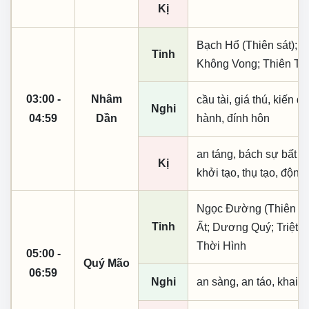
Kị
Bạch Hổ (Thiên sát); L
Tinh
Không Vong; Thiên Tặc
03:00 -
Nhâm
cầu tài, giá thú, kiến q
Nghi
04:59
Dần
hành, đính hôn
an táng, bách sự bất lợ
Kị
khởi tạo, thụ tạo, động
Ngọc Đường (Thiên khai
Tinh
Ất; Dương Quý; Triệt 
Thời Hình
05:00 -
Quý Mão
06:59
Nghi
an sàng, an táo, khai 