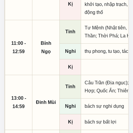
Kị
khởi tạo, nhập trạch, t
động thổ
Tư Mệnh (Nhật tiên, p
Tinh
Thần; Thời Phá; La Hầ
11:00 -
Bính
Nghi
thụ phong, tu tạo, tác t
12:59
Ngọ
Kị
Câu Trần (Địa ngục); 
Tinh
Hợp; Quốc Ấn; Thiên X
13:00 -
Đinh Mùi
Nghi
bách sự nghi dụng
14:59
Kị
bách sự bất lợi