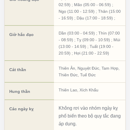
02:59)
;
Mão (05:00 - 06:59)
;
Ngọ (11:00 - 12:59)
;
Thân (15:00
- 16:59)
;
Dậu (17:00 - 18:59)
;
Dần (03:00 - 04:59)
;
Thìn (07:00
Giờ hắc đạo
- 08:59)
;
Tỵ (09:00 - 10:59)
;
Mùi
(13:00 - 14:59)
;
Tuất (19:00 -
20:59)
;
Hợi (21:00 - 22:59)
Thiên Ân
,
Nguyệt Đức
,
Tam Hợp
,
Cát thần
Thiên Đức
,
Tuế Đức
Thiên Lao
,
Xích Khẩu
Hung thần
Không rơi vào nhóm ngày kỵ
Các ngày kỵ
phổ biến theo bộ quy tắc đang
áp dụng.