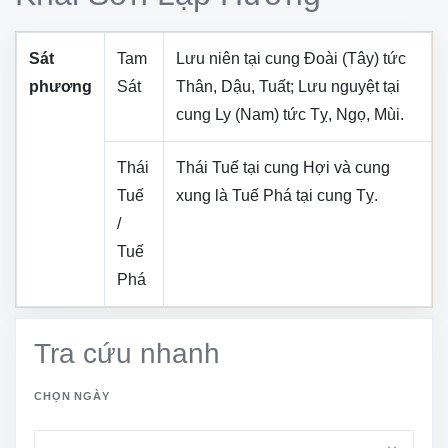
Sát
Tam
Lưu niên tại cung
Đoài (Tây)
tức
phương
Sát
Thân, Dậu, Tuất
; Lưu nguyệt tại
cung
Ly (Nam)
tức
Tỵ, Ngọ, Mùi
.
Thái
Thái Tuế tại cung
Hợi
và cung
Tuế
xung là Tuế Phá tại cung
Tỵ
.
/
Tuế
Phá
Tra cứu nhanh
CHỌN NGÀY