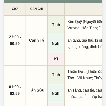
GIỜ
CAN CHI
CÁ
Kim Quỹ (Nguyệt tiên, 
Tinh
Vượng; Hỏa Tinh; Địa 
23:00 -
Canh Tý
an táng, giá thú, kì ph
Nghi
00:59
tạo, tạo táng, đính hôn
Kị
Thiên Đức (Thiên đức,
Tinh
Thời; Vũ Khúc; Thủy T
01:00 -
Tân Sửu
an sàng, cầu tài, cầu tự,
Nghi
02:59
phúc, lục lễ, nhập trạc