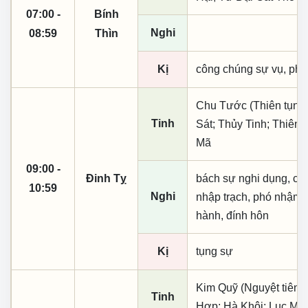
07:00 -
Bính
Nghi
08:59
Thìn
Kị
công chúng sự vụ, phó
Chu Tước (Thiên tụng)
Tinh
Sát; Thủy Tinh; Thiên
Mã
09:00 -
Đinh Tỵ
bách sự nghi dụng, cầu t
10:59
Nghi
nhập trạch, phó nhậm, 
hành, đính hôn
Kị
tụng sự
Kim Quỹ (Nguyệt tiên, 
Tinh
Hợp; Hà Khôi; Lục Mậu