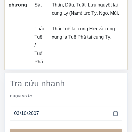
phương
Sát
Thân, Dậu, Tuất
; Lưu nguyệt tại
cung
Ly (Nam)
tức
Tỵ, Ngọ, Mùi
.
Thái
Thái Tuế tại cung
Hợi
và cung
Tuế
xung là Tuế Phá tại cung
Tỵ
.
/
Tuế
Phá
Tra cứu nhanh
CHỌN NGÀY