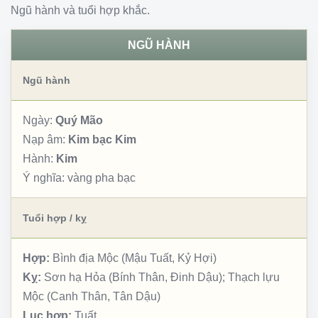
Ngũ hành và tuổi hợp khắc.
NGŨ HÀNH
Ngũ hành
Ngày:
Quý Mão
Nạp âm:
Kim bạc Kim
Hành:
Kim
Ý nghĩa:
vàng pha bạc
Tuổi hợp / kỵ
Hợp:
Bình địa Mộc (Mậu Tuất, Kỷ Hợi)
Kỵ:
Sơn hạ Hỏa (Bính Thân, Đinh Dậu); Thạch lựu
Mộc (Canh Thân, Tân Dậu)
Lục hợp:
Tuất