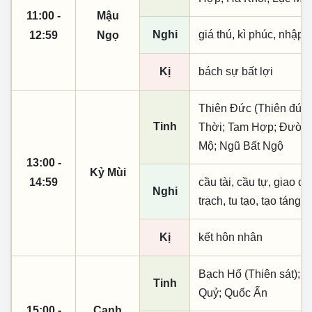
11:00 -
Mậu
Nghi
giá thú, kì phúc, nhập t
12:59
Ngọ
Kị
bách sự bất lợi
Thiên Đức (Thiên đức,
Tinh
Thời; Tam Hợp; Đường
Mộ; Ngũ Bất Ngộ
13:00 -
Kỷ Mùi
14:59
cầu tài, cầu tự, giao dịc
Nghi
trạch, tu tạo, tạo táng,
Kị
kết hôn nhân
Bạch Hổ (Thiên sát); K
Tinh
Quỷ; Quốc Ấn
15:00 -
Canh