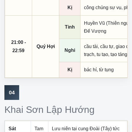
Kị
công chúng sự vụ, phó
Huyền Vũ (Thiên ngục)
Tinh
Đế Vượng
21:00 -
Quý Hợi
cầu tài, cầu tự, giao dịc
Nghi
22:59
trạch, tu tạo, tạo táng,
Kị
bác hí, từ tụng
04
Khai Sơn Lập Hướng
Sát
Tam
Lưu niên tại cung
Đoài (Tây)
tức