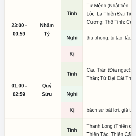
Tư Mệnh (Nhật tiên, ph
Tinh
Lộc; La Thiên Đại Tiến
Cương; Thổ Tinh; Cửu
23:00 -
Nhâm
00:59
Tý
Nghi
thụ phong, tu tạo, tác t
Kị
Câu Trần (Địa ngục); 
Tinh
Thần; Tứ Đại Cát Thời
01:00 -
Quý
Nghi
02:59
Sửu
Kị
bách sự bất lợi, giá th
Thanh Long (Thiên quý, 
Tinh
Thiên Tặc; Thiên Cẩu