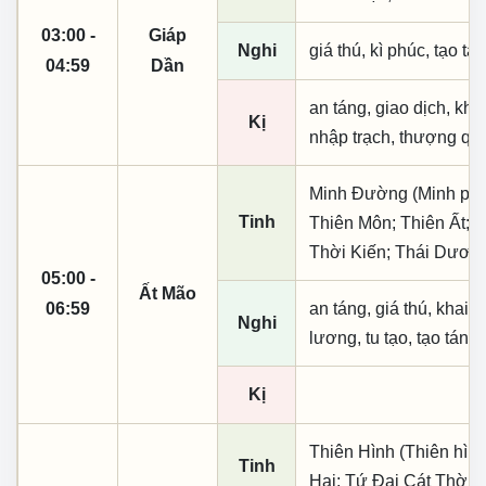
03:00 -
Giáp
Nghi
giá thú, kì phúc, tạo tá
04:59
Dần
an táng, giao dịch, khai
Kị
nhập trạch, thượng qua
Minh Đường (Minh phụ,
Tinh
Thiên Môn; Thiên Ất; 
Thời Kiến; Thái Dươn
05:00 -
Ất Mão
06:59
an táng, giá thú, khai t
Nghi
lương, tu tạo, tạo táng
Kị
Thiên Hình (Thiên hình
Tinh
Hại; Tứ Đại Cát Thời;