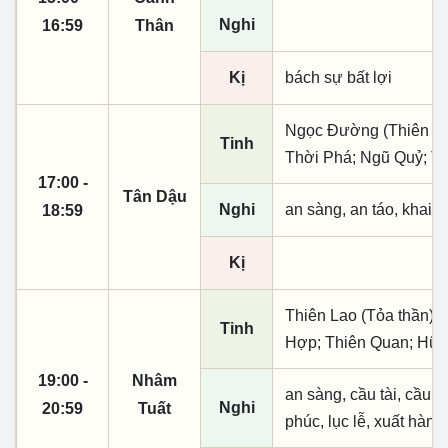
Nghi
16:59
Thân
Kị
bách sự bất lợi
Ngọc Đường (Thiên khai
Tinh
Thời Phá; Ngũ Quỷ; T
17:00 -
Tân Dậu
Nghi
an sàng, an táo, khai 
18:59
Kị
Thiên Lao (Tỏa thần); 
Tinh
Hợp; Thiên Quan; Hữu
19:00 -
Nhâm
an sàng, cầu tài, cầu tự,
Nghi
20:59
Tuất
phúc, lục lễ, xuất hành