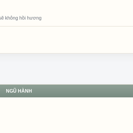
 sẽ không hồi hương
NGŨ HÀNH