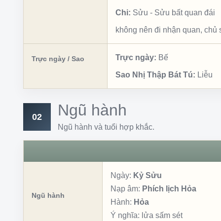
Chi:
Sửu
-
Sửu bất quan đái
không nên đi nhận quan, chủ
Trực ngày:
Bế
Trực ngày / Sao
Sao Nhị Thập Bát Tú:
Liễu
Ngũ hành
02
Ngũ hành và tuổi hợp khắc.
Ngày:
Kỷ Sửu
Nạp âm:
Phích lịch Hỏa
Ngũ hành
Hành:
Hỏa
Ý nghĩa:
lửa sấm sét