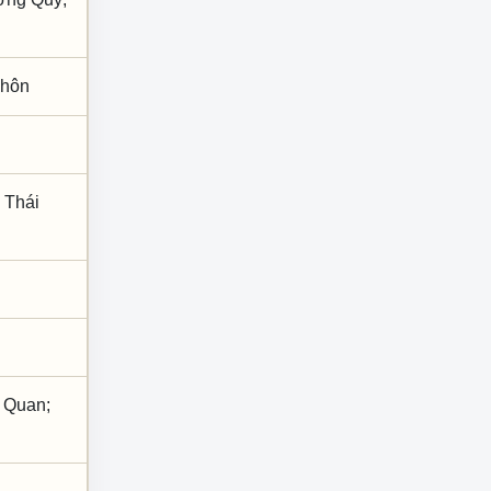
h hôn
 Thái
n Quan;