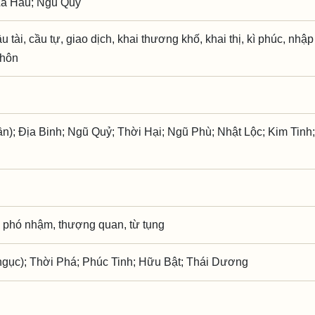
La Hầu; Ngũ Quỷ
u tài, cầu tự, giao dịch, khai thương khố, khai thị, kì phúc, nhập 
 hôn
ần); Địa Binh; Ngũ Quỷ; Thời Hại; Ngũ Phù; Nhật Lộc; Kim Tin
 phó nhậm, thượng quan, từ tụng
gục); Thời Phá; Phúc Tinh; Hữu Bật; Thái Dương