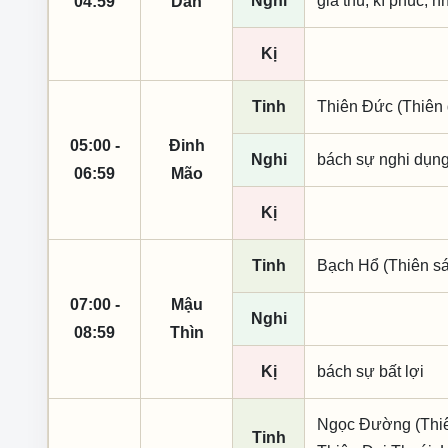
Nghi
giá thú, kì phúc, n
04:59
Dần
Kị
Tinh
Thiên Đức (Thiên 
05:00 -
Đinh
Nghi
bách sự nghi dụng,
06:59
Mão
Kị
Tinh
Bạch Hổ (Thiên sá
07:00 -
Mậu
Nghi
08:59
Thìn
Kị
bách sự bất lợi
Ngọc Đường (Thiên
Tinh