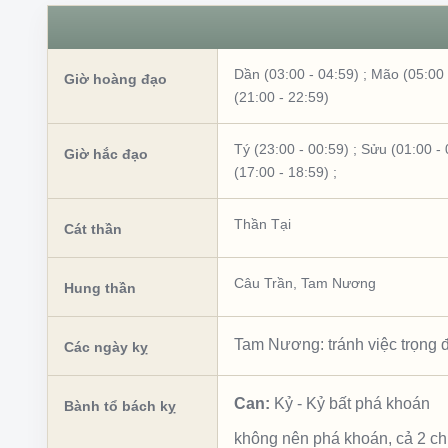
Dần (03:00 - 04:59)
;
Mão (05:00 
Giờ hoàng đạo
(21:00 - 22:59)
Tý (23:00 - 00:59)
;
Sửu (01:00 - 
Giờ hắc đạo
(17:00 - 18:59)
;
Thần Tại
Cát thần
Câu Trần
,
Tam Nương
Hung thần
Tam Nương: tránh việc trọng đ
Các ngày kỵ
Can:
Kỷ
-
Kỷ bất phá khoán
Bành tổ bách kỵ
không nên phá khoán, cả 2 c