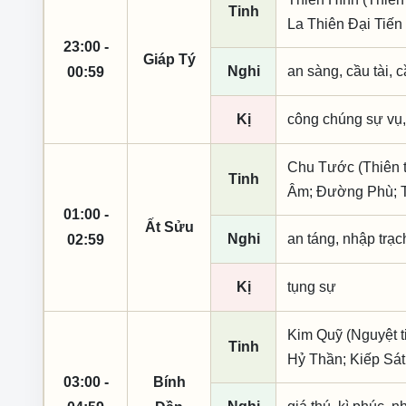
Tinh
La Thiên Đại Tiến
23:00 -
Giáp Tý
Nghi
an sàng, cầu tài, c
00:59
Kị
công chúng sự vụ,
Chu Tước (Thiên t
Tinh
Âm; Đường Phù; T
01:00 -
Ất Sửu
Nghi
an táng, nhập trạc
02:59
Kị
tụng sự
Kim Quỹ (Nguyệt t
Tinh
Hỷ Thần; Kiếp Sát
03:00 -
Bính