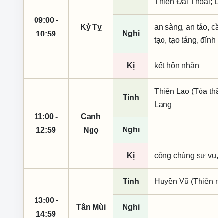
Thiên Đại Thoái; 
09:00 -
Kỷ Tỵ
an sàng, an táo, cầ
Nghi
10:59
tạo, tạo táng, đính
Kị
kết hôn nhân
Thiên Lao (Tỏa th
Tinh
Lang
11:00 -
Canh
Nghi
12:59
Ngọ
Kị
công chúng sự vụ,
Tinh
Huyền Vũ (Thiên n
13:00 -
Tân Mùi
Nghi
14:59