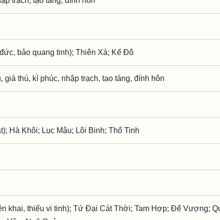
hập trạch, tạo táng, đính hôn
đức, bảo quang tinh); Thiên Xá; Kế Đô
 giá thú, kì phúc, nhập trạch, tạo táng, đính hôn
t); Hà Khôi; Lục Mậu; Lôi Binh; Thổ Tinh
 khai, thiếu vi tinh); Tứ Đại Cát Thời; Tam Hợp; Đế Vượng; Q