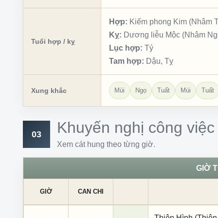
Hợp:
Kiếm phong Kim (Nhâm Th
Kỵ:
Dương liễu Mộc (Nhâm Ngọ,
Tuổi hợp / kỵ
Lục hợp:
Tý
Tam hợp:
Dậu, Tỵ
Xung khắc
Mùi
Ngọ
Tuất
Mùi
Tuất
Khuyến nghị công việc
03
Xem cát hung theo từng giờ.
GIỜ 
GIỜ
CAN CHI
Thiên Hình (Thiên