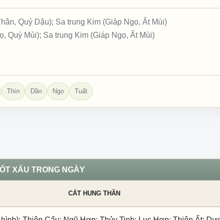
ân, Quý Dậu); Sa trung Kim (Giáp Ngọ, Ất Mùi)
 Quý Mùi); Sa trung Kim (Giáp Ngọ, Ất Mùi)
Thìn
Dần
Ngọ
Tuất
TỐT XẤU TRONG NGÀY
CÁT HUNG THẦN
 hình); Thiên Cẩu; Ngũ Hợp; Thủy Tinh; Lục Hợp; Thiên Ất; D