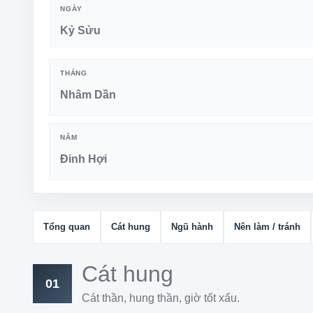
NGÀY
Kỷ Sửu
THÁNG
Nhâm Dần
NĂM
Đinh Hợi
Tổng quan
Cát hung
Ngũ hành
Nên làm / tránh
Cát hung
01
Cát thần, hung thần, giờ tốt xấu.