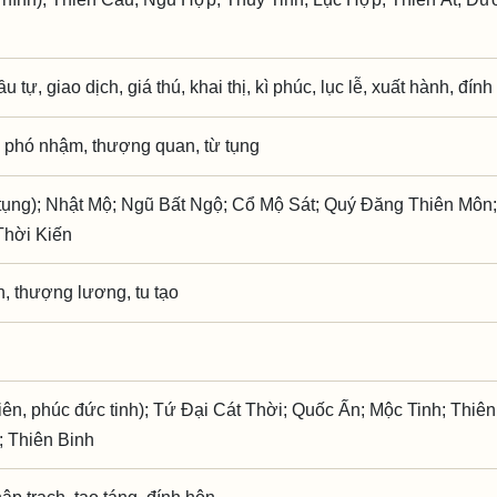
ầu tự, giao dịch, giá thú, khai thị, kì phúc, lục lễ, xuất hành, đín
 phó nhậm, thượng quan, từ tụng
ụng); Nhật Mộ; Ngũ Bất Ngộ; Cổ Mộ Sát; Quý Đăng Thiên Môn;
hời Kiến
h, thượng lương, tu tạo
iên, phúc đức tinh); Tứ Đại Cát Thời; Quốc Ấn; Mộc Tinh; Thiê
; Thiên Binh