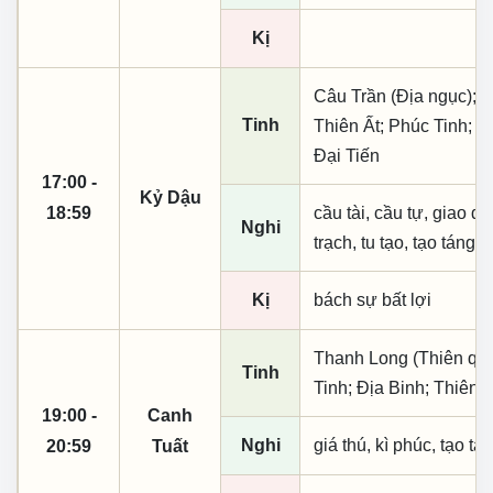
Kị
Câu Trần (Địa ngục); 
Tinh
Thiên Ất; Phúc Tinh; 
Đại Tiến
17:00 -
Kỷ Dậu
18:59
cầu tài, cầu tự, giao dịc
Nghi
trạch, tu tạo, tạo táng,
Kị
bách sự bất lợi
Thanh Long (Thiên quý,
Tinh
Tinh; Địa Binh; Thiên
19:00 -
Canh
Nghi
giá thú, kì phúc, tạo tá
20:59
Tuất