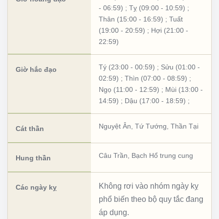
- 06:59)
;
Tỵ (09:00 - 10:59)
;
Thân (15:00 - 16:59)
;
Tuất
(19:00 - 20:59)
;
Hợi (21:00 -
22:59)
Tý (23:00 - 00:59)
;
Sửu (01:00 -
Giờ hắc đạo
02:59)
;
Thìn (07:00 - 08:59)
;
Ngọ (11:00 - 12:59)
;
Mùi (13:00 -
14:59)
;
Dậu (17:00 - 18:59)
;
Nguyệt Ân
,
Tứ Tướng
,
Thần Tại
Cát thần
Câu Trần
,
Bạch Hổ trung cung
Hung thần
Không rơi vào nhóm ngày kỵ
Các ngày kỵ
phổ biến theo bộ quy tắc đang
áp dụng.