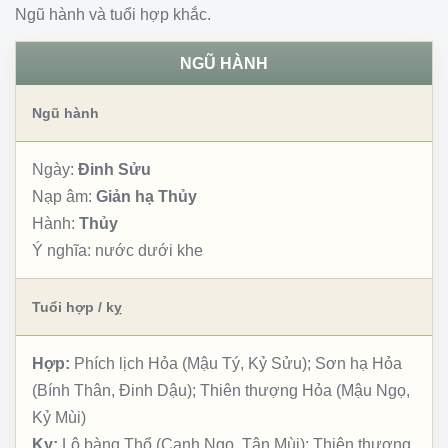
Ngũ hành và tuổi hợp khắc.
NGŨ HÀNH
Ngũ hành
Ngày:
Đinh Sửu
Nạp âm:
Giản hạ Thủy
Hành:
Thủy
Ý nghĩa:
nước dưới khe
Tuổi hợp / kỵ
Hợp:
Phích lịch Hỏa (Mậu Tý, Kỷ Sửu); Sơn hạ Hỏa
(Bính Thân, Đinh Dậu); Thiên thượng Hỏa (Mậu Ngọ,
Kỷ Mùi)
Kỵ:
Lộ bàng Thổ (Canh Ngọ, Tân Mùi); Thiên thượng