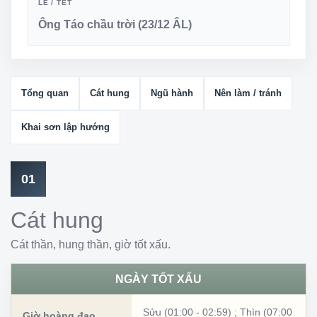
LỄ / TẾT
Ông Táo chầu trời (23/12 ÂL)
Tổng quan
Cát hung
Ngũ hành
Nên làm / tránh
Khai sơn lập hướng
01
Cát hung
Cát thần, hung thần, giờ tốt xấu.
NGÀY TỐT XẤU
Sửu (01:00 - 02:59)
;
Thìn (07:00
Giờ hoàng đạo