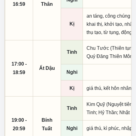
16:59
Thân
an táng, công chúng sự
Kị
khai thị, khởi tạo, nh
thụ tạo, từ tụng, động t
Chu Tước (Thiên tụng)
Tinh
Quý Đăng Thiên Môn;
17:00 -
Ất Dậu
Nghi
18:59
Kị
giá thú, kết hôn nhân, 
Kim Quỹ (Nguyệt tiên,
Tinh
Tinh; Hỷ Thần; Nhật M
19:00 -
Bính
Nghi
giá thú, kì phúc, nhập t
20:59
Tuất