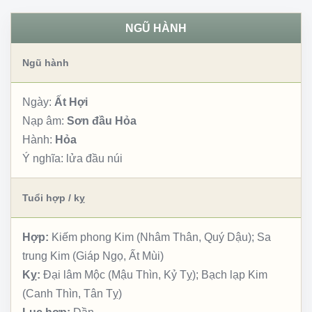
NGŨ HÀNH
Ngũ hành
Ngày:
Ất Hợi
Nạp âm:
Sơn đầu Hỏa
Hành:
Hỏa
Ý nghĩa:
lửa đầu núi
Tuổi hợp / kỵ
Hợp:
Kiếm phong Kim (Nhâm Thân, Quý Dậu); Sa
trung Kim (Giáp Ngọ, Ất Mùi)
Kỵ:
Đại lâm Mộc (Mậu Thìn, Kỷ Tỵ); Bạch lạp Kim
(Canh Thìn, Tân Tỵ)