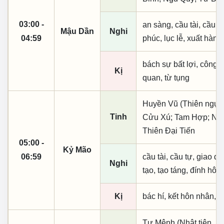
03:00 -
an sàng, cầu tài, cầu tự,
Mậu Dần
Nghi
04:59
phúc, lục lễ, xuất hành
bách sự bất lợi, công
Kị
quan, từ tụng
Huyền Vũ (Thiên ngục)
Tinh
Cửu Xú; Tam Hợp; Ngũ
Thiên Đại Tiến
05:00 -
Kỷ Mão
06:59
cầu tài, cầu tự, giao dịc
Nghi
tạo, tạo táng, đính hôn
Kị
bác hí, kết hôn nhân, t
Tư Mệnh (Nhật tiên, p