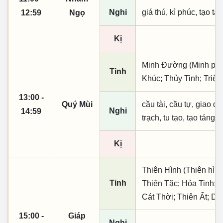
Nghi
giá thú, kì phúc, tạo tá
12:59
Ngọ
Kị
Minh Đường (Minh phụ,
Tinh
Khúc; Thủy Tinh; Triệ
13:00 -
Quý Mùi
cầu tài, cầu tự, giao dịc
Nghi
14:59
trạch, tu tạo, tạo táng,
Kị
Thiên Hình (Thiên hình
Tinh
Thiên Tặc; Hỏa Tinh; 
Cát Thời; Thiên Ất; D
15:00 -
Giáp
Nghi