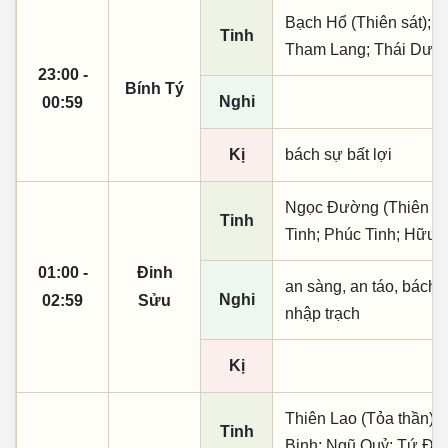
Bạch Hổ (Thiên sát); T
Tinh
Tham Lang; Thái Dươ
23:00 -
Bính Tý
Nghi
00:59
Kị
bách sự bất lợi
Ngọc Đường (Thiên khai
Tinh
Tinh; Phúc Tinh; Hữu 
01:00 -
Đinh
an sàng, an táo, bách 
Nghi
02:59
Sửu
nhập trạch
Kị
Thiên Lao (Tỏa thần); 
Tinh
Binh; Ngũ Quỷ; Tứ Đạ