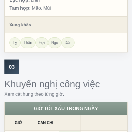
Lục hợp:
Dần
Tam hợp:
Mão, Mùi
Xung khắc
Tỵ
Thân
Hợi
Ngọ
Dần
03
Khuyến nghị công việc
Xem cát hung theo từng giờ.
GIỜ TỐT XẤU TRONG NGÀY
GIỜ
CAN CHI
CÁ