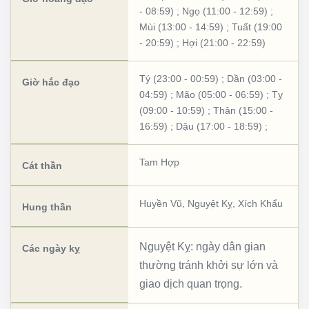
- 08:59)
;
Ngọ (11:00 - 12:59)
;
Mùi (13:00 - 14:59)
;
Tuất (19:00
- 20:59)
;
Hợi (21:00 - 22:59)
Tý (23:00 - 00:59)
;
Dần (03:00 -
Giờ hắc đạo
04:59)
;
Mão (05:00 - 06:59)
;
Tỵ
(09:00 - 10:59)
;
Thân (15:00 -
16:59)
;
Dậu (17:00 - 18:59)
;
Tam Hợp
Cát thần
Huyền Vũ
,
Nguyệt Kỵ
,
Xích Khẩu
Hung thần
Nguyệt Kỵ: ngày dân gian
Các ngày kỵ
thường tránh khởi sự lớn và
giao dịch quan trọng.