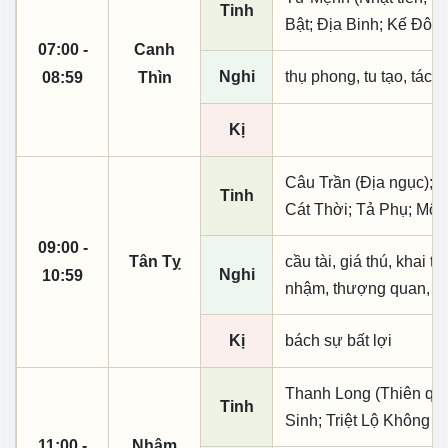
Tinh
Bật; Địa Binh; Kế Đô
07:00 -
Canh
Nghi
thụ phong, tu tạo, tác t
08:59
Thìn
Kị
Câu Trần (Địa ngục); 
Tinh
Cát Thời; Tả Phụ; Mộc
09:00 -
Tân Tỵ
cầu tài, giá thú, khai t
Nghi
10:59
nhậm, thượng quan, tạo
Kị
bách sự bất lợi
Thanh Long (Thiên quý,
Tinh
Sinh; Triệt Lộ Không 
11:00 -
Nhâm