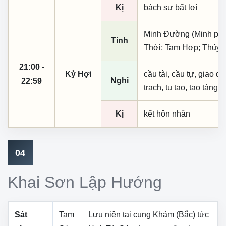
Kị
bách sự bất lợi
Minh Đường (Minh phụ,
Tinh
Thời; Tam Hợp; Thủy T
21:00 -
Kỷ Hợi
cầu tài, cầu tự, giao dịc
Nghi
22:59
trạch, tu tạo, tạo táng,
Kị
kết hôn nhân
04
Khai Sơn Lập Hướng
Sát
Tam
Lưu niên tại cung
Khảm (Bắc)
tức