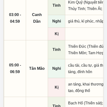
Kim Quỹ (Nguyệt tiên, 
Tinh
Thủy Tinh; Thiên Ất; 
03:00 -
Canh
Nghi
giá thú, kì phúc, nhập t
04:59
Dần
Kị
Thiên Đức (Thiên đức,
Tinh
Thiên Môn; Tam Hợp; 
05:00 -
cầu tài, cầu tự, giá thú,
Tân Mão
Nghi
06:59
táng, đính hôn
an táng, khai thương k
Kị
tạo, động thổ
Bạch Hổ (Thiên sát); N
Tinh