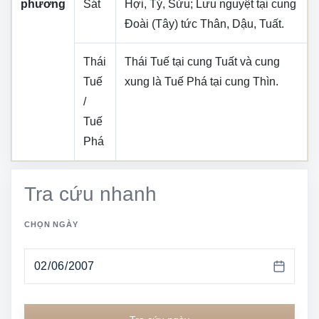
phương
Sát
Hợi, Tý, Sửu
; Lưu nguyệt tại cung
Đoài (Tây)
tức
Thân, Dậu, Tuất
.
Thái
Thái Tuế tại cung
Tuất
và cung
Tuế
xung là Tuế Phá tại cung
Thìn
.
/
Tuế
Phá
Tra cứu nhanh
CHỌN NGÀY