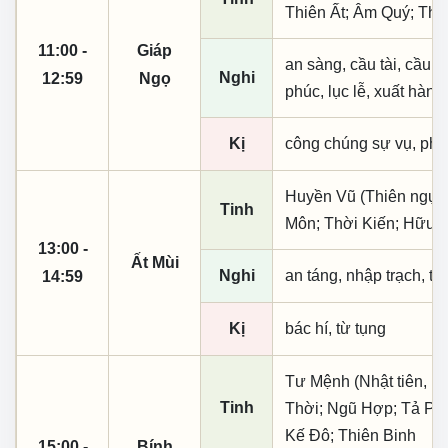
Thiên Ất; Âm Quý; Tha
11:00 -
Giáp
an sàng, cầu tài, cầu tự,
Nghi
12:59
Ngọ
phúc, lục lễ, xuất hành
Kị
công chúng sự vụ, phó
Huyền Vũ (Thiên ngục)
Tinh
Môn; Thời Kiến; Hữu B
13:00 -
Ất Mùi
Nghi
an táng, nhập trạch, t
14:59
Kị
bác hí, từ tụng
Tư Mệnh (Nhật tiên, ph
Tinh
Thời; Ngũ Hợp; Tả Phụ
Kế Đô; Thiên Binh
15:00 -
Bính