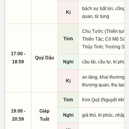
bách sự bất lợi, công
Kị
quan, từ tụng
Chu Tước (Thiên tụng)
Tinh
Thiên Tặc; Cổ Mộ Sát
Thủy Tinh; Trường Sin
17:00 -
Quý Dậu
18:59
Nghi
cầu tài, cầu tự, kì phúc
an táng, khai thương k
Kị
thượng quan, thụ tạo, 
Tinh
Kim Quỹ (Nguyệt tiên, 
19:00 -
Giáp
Nghi
giá thú, kì phúc, nhập t
20:59
Tuất