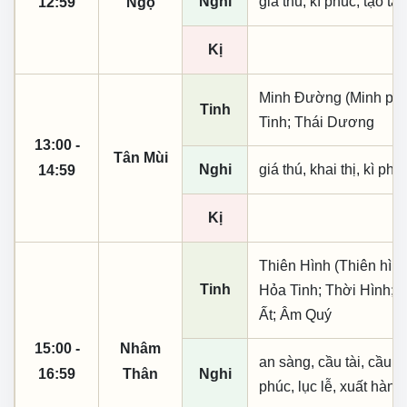
Nghi
giá thú, kì phúc, tạo tá
12:59
Ngọ
Kị
Minh Đường (Minh phụ,
Tinh
Tinh; Thái Dương
13:00 -
Tân Mùi
Nghi
giá thú, khai thị, kì ph
14:59
Kị
Thiên Hình (Thiên hình
Tinh
Hỏa Tinh; Thời Hình; 
Ất; Âm Quý
15:00 -
Nhâm
an sàng, cầu tài, cầu tự,
16:59
Thân
Nghi
phúc, lục lễ, xuất hành