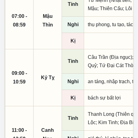
Tư Mệnh (Nhật tiên, ph
Tinh
Mậu; Thiên Cẩu; Lôi B
07:00 -
Mậu
Nghi
thụ phong, tu tạo, tác t
08:59
Thìn
Kị
Câu Trần (Địa ngục); 
Tinh
Quỷ; Tứ Đại Cát Thời;
09:00 -
Kỷ Tỵ
Nghi
an táng, nhập trạch, t
10:59
Kị
bách sự bất lợi
Thanh Long (Thiên quý,
Tinh
Lộc; Kim Tinh; Địa Bi
11:00 -
Canh