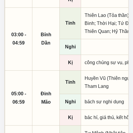
Thiên Lao (Tỏa thần);
Tinh
Binh; Thời Hại; Tứ Đại
Thiên Quan; Hỷ Thần
03:00 -
Bính
04:59
Dần
Nghi
Kị
công chúng sự vụ, phó
Huyền Vũ (Thiên ngục)
Tinh
Tham Lang
05:00 -
Đinh
Nghi
bách sự nghi dụng
06:59
Mão
Kị
bác hí, giá thú, kết hôn