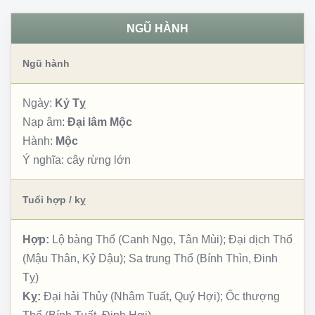
NGŨ HÀNH
Ngũ hành
Ngày:
Kỷ Tỵ
Nạp âm:
Đại lâm Mộc
Hành:
Mộc
Ý nghĩa:
cây rừng lớn
Tuổi hợp / kỵ
Hợp:
Lộ bàng Thổ (Canh Ngọ, Tân Mùi); Đại dịch Thổ
(Mậu Thân, Kỷ Dậu); Sa trung Thổ (Bính Thìn, Đinh
Tỵ)
Kỵ:
Đại hải Thủy (Nhâm Tuất, Quý Hợi); Ốc thượng