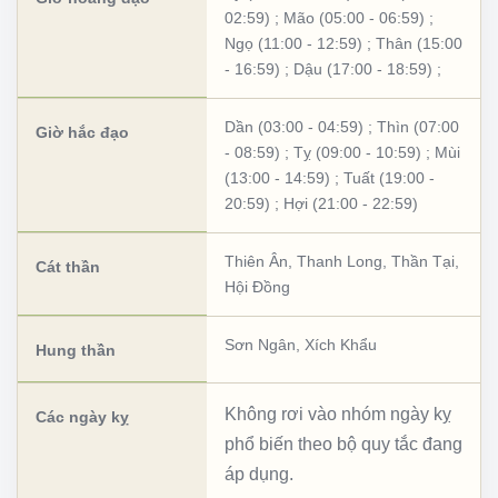
02:59)
;
Mão (05:00 - 06:59)
;
Ngọ (11:00 - 12:59)
;
Thân (15:00
- 16:59)
;
Dậu (17:00 - 18:59)
;
Dần (03:00 - 04:59)
;
Thìn (07:00
Giờ hắc đạo
- 08:59)
;
Tỵ (09:00 - 10:59)
;
Mùi
(13:00 - 14:59)
;
Tuất (19:00 -
20:59)
;
Hợi (21:00 - 22:59)
Thiên Ân
,
Thanh Long
,
Thần Tại
,
Cát thần
Hội Đồng
Sơn Ngân
,
Xích Khẩu
Hung thần
Không rơi vào nhóm ngày kỵ
Các ngày kỵ
phổ biến theo bộ quy tắc đang
áp dụng.