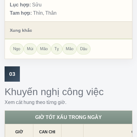
Lục hợp:
Sửu
Tam hợp:
Thìn, Thân
Xung khắc
Ngọ
Mùi
Mão
Tỵ
Mão
Dậu
03
Khuyến nghị công việc
Xem cát hung theo từng giờ.
GIỜ TỐT XẤU TRONG NGÀY
GIỜ
CAN CHI
CÁ