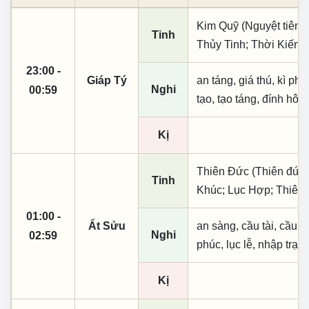
Kim Quỹ (Nguyệt tiên, 
Tinh
Thủy Tinh; Thời Kiến; 
23:00 -
Giáp Tý
an táng, giá thú, kì ph
Nghi
00:59
tạo, tạo táng, đính hôn
Kị
Thiên Đức (Thiên đức,
Tinh
Khúc; Lục Hợp; Thiên 
01:00 -
Ất Sửu
an sàng, cầu tài, cầu tự,
Nghi
02:59
phúc, lục lễ, nhập trạc
Kị