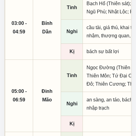
Bạch Hổ (Thiên sát); T
Tinh
Ngũ Phù; Nhật Lộc; Ph
03:00 -
Bính
cầu tài, giá thú, khai t
Nghi
04:59
Dần
nhậm, thượng quan, tạo
Kị
bách sự bất lợi
Ngọc Đường (Thiên khai
Tinh
Thiên Môn; Tứ Đại Cát
Đô; Thiên Cương; Thờ
05:00 -
Đinh
06:59
Mão
an sàng, an táo, bách 
Nghi
nhập trạch
Kị