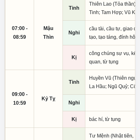
Thiên Lao (Tỏa thần); 
Tinh
Tinh; Tam Hợp; Vũ Kh
07:00 -
Mậu
cầu tài, cầu tự, giao dịc
Nghi
08:59
Thìn
tạo, tạo táng, đính hôn
công chúng sự vụ, kết
Kị
quan, từ tụng
Huyền Vũ (Thiên ngục);
Tinh
La Hầu; Ngũ Quỷ; Cổ 
09:00 -
Kỷ Tỵ
Nghi
10:59
Kị
bác hí, từ tụng
Tư Mệnh (Nhật tiên, ph