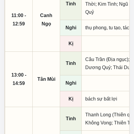
Tinh
Thời; Kim Tinh; Ngũ B
Quỷ
11:00 -
Canh
12:59
Ngọ
Nghi
thụ phong, tu tạo, tác t
Kị
Câu Trần (Địa ngục); N
Tinh
Dương Quý; Thái Dư
13:00 -
Tân Mùi
Nghi
14:59
Kị
bách sự bất lợi
Thanh Long (Thiên quý, 
Tinh
Không Vong; Thiên Tặ