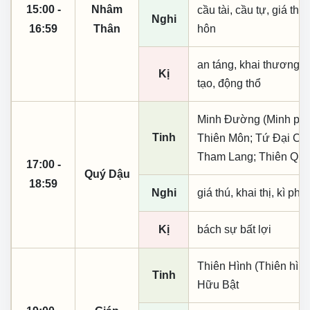
15:00 -
Nhâm
cầu tài, cầu tự, giá thú,
Nghi
16:59
Thân
hôn
an táng, khai thương k
Kị
tạo, động thổ
Minh Đường (Minh phụ,
Tinh
Thiên Môn; Tứ Đại Cát
Tham Lang; Thiên Quan
17:00 -
Quý Dậu
18:59
Nghi
giá thú, khai thị, kì ph
Kị
bách sự bất lợi
Thiên Hình (Thiên hìn
Tinh
Hữu Bật