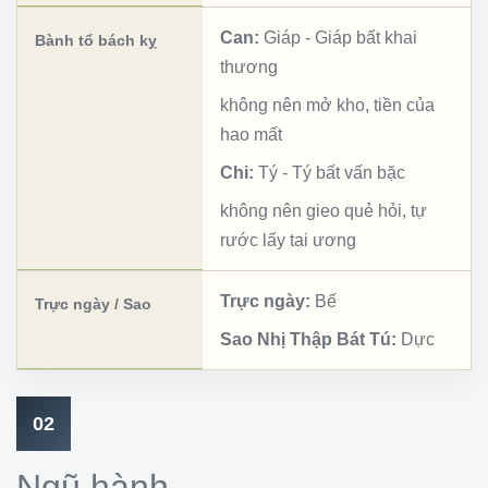
Can:
Giáp
-
Giáp bất khai
Bành tổ bách kỵ
thương
không nên mở kho, tiền của
hao mất
Chi:
Tý
-
Tý bất vấn bặc
không nên gieo quẻ hỏi, tự
rước lấy tai ương
Trực ngày:
Bế
Trực ngày / Sao
Sao Nhị Thập Bát Tú:
Dực
02
Ngũ hành