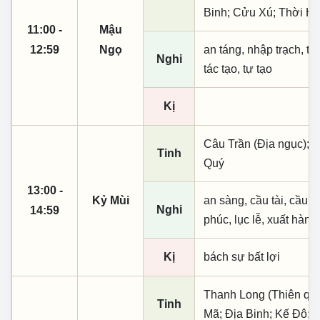
Binh; Cửu Xú; Thời Hì
11:00 -
Mậu
12:59
Ngọ
an táng, nhập trạch, th
Nghi
tác tạo, tự tạo
Kị
Câu Trần (Địa ngục); 
Tinh
Quý
13:00 -
Kỷ Mùi
an sàng, cầu tài, cầu tự,
Nghi
14:59
phúc, lục lễ, xuất hành
Kị
bách sự bất lợi
Thanh Long (Thiên quý, 
Tinh
Mã; Địa Binh; Kế Đô; 