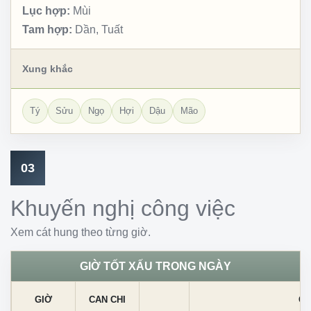
Lục hợp:
Mùi
Tam hợp:
Dần, Tuất
Xung khắc
Tý
Sửu
Ngọ
Hợi
Dậu
Mão
03
Khuyến nghị công việc
Xem cát hung theo từng giờ.
GIỜ TỐT XẤU TRONG NGÀY
GIỜ
CAN CHI
CÁ