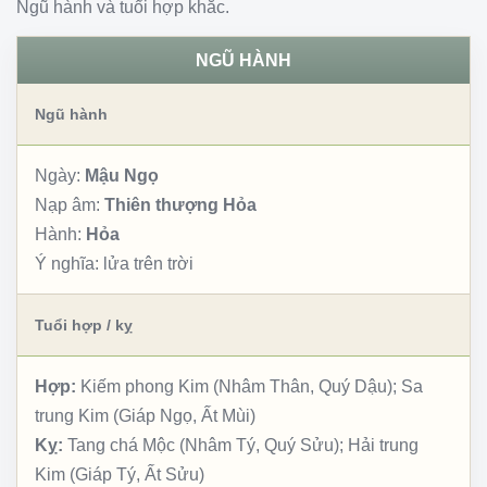
Ngũ hành và tuổi hợp khắc.
NGŨ HÀNH
Ngũ hành
Ngày:
Mậu Ngọ
Nạp âm:
Thiên thượng Hỏa
Hành:
Hỏa
Ý nghĩa:
lửa trên trời
Tuổi hợp / kỵ
Hợp:
Kiếm phong Kim (Nhâm Thân, Quý Dậu); Sa
trung Kim (Giáp Ngọ, Ất Mùi)
Kỵ:
Tang chá Mộc (Nhâm Tý, Quý Sửu); Hải trung
Kim (Giáp Tý, Ất Sửu)