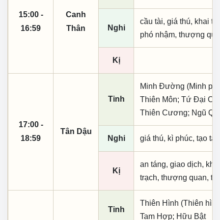
15:00 -
Canh
cầu tài, giá thú, khai th
Nghi
16:59
Thân
phó nhậm, thượng quan,
Kị
Minh Đường (Minh phụ,
Tinh
Thiên Môn; Tứ Đại Cát
Thiên Cương; Ngũ Quỷ
17:00 -
Tân Dậu
18:59
Nghi
giá thú, kì phúc, tạo tá
an táng, giao dịch, kha
Kị
trạch, thượng quan, thụ
Thiên Hình (Thiên hình
Tinh
Tam Hợp; Hữu Bật