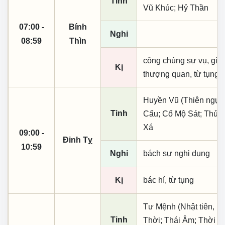
Tinh
Vũ Khúc; Hỷ Thần
07:00 -
Bính
Nghi
08:59
Thìn
công chúng sự vụ, giá 
Kị
thượng quan, từ tụng
Huyền Vũ (Thiên ngục)
Tinh
Cẩu; Cổ Mộ Sát; Thủy 
Xá
09:00 -
Đinh Tỵ
10:59
Nghi
bách sự nghi dụng
Kị
bác hí, từ tụng
Tư Mệnh (Nhật tiên, ph
Tinh
Thời; Thái Âm; Thời K