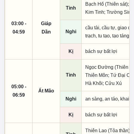
Bạch Hổ (Thiên sát); 
Tinh
Kim Tinh; Trường Sinh
03:00 -
Giáp
cầu tài, cầu tự, giao dịc
Nghi
04:59
Dần
trạch, tu tạo, tạo táng,
Kị
bách sự bất lợi
Ngọc Đường (Thiên khai
Tinh
Thiên Môn; Tứ Đại Cát
Hà Khôi; Cửu Xú
05:00 -
Ất Mão
06:59
Nghi
an sàng, an táo, khai 
Kị
bách sự bất lợi
Thiên Lao (Tỏa thần); 