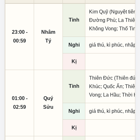
Kim Quỹ (Nguyệt tiên, 
Tinh
Đường Phù; La Thiên Đ
Không Vong; Thổ Tinh
23:00 -
Nhâm
00:59
Tý
Nghi
giá thú, kì phúc, nhập t
Kị
Thiên Đức (Thiên đức,
Tinh
Khúc; Quốc Ấn; Thiên 
Vong; La Hầu; Thời Hạ
01:00 -
Quý
02:59
Sửu
Nghi
giá thú, kì phúc, nhập t
Kị