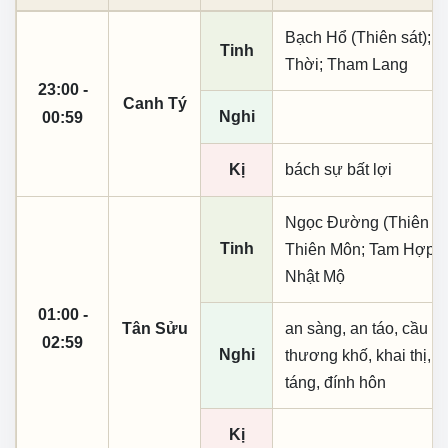
Bạch Hổ (Thiên sát); H
Tinh
Thời; Tham Lang
23:00 -
Canh Tý
Nghi
00:59
Kị
bách sự bất lợi
Ngọc Đường (Thiên khai
Tinh
Thiên Môn; Tam Hợp; 
Nhật Mộ
01:00 -
Tân Sửu
an sàng, an táo, cầu tài
02:59
Nghi
thương khố, khai thị, kì
táng, đính hôn
Kị