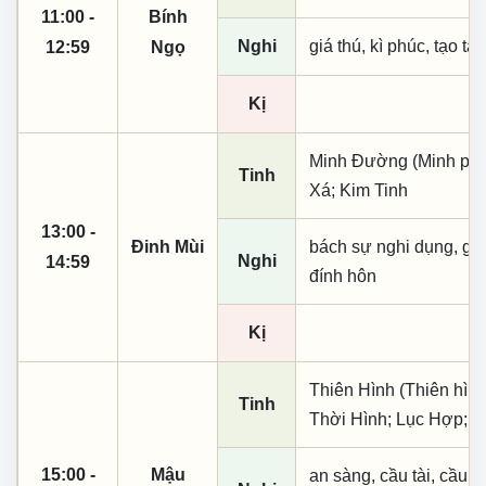
11:00 -
Bính
Nghi
giá thú, kì phúc, tạo tá
12:59
Ngọ
Kị
Minh Đường (Minh phụ,
Tinh
Xá; Kim Tinh
13:00 -
Đinh Mùi
bách sự nghi dụng, giá t
Nghi
14:59
đính hôn
Kị
Thiên Hình (Thiên hình
Tinh
Thời Hình; Lục Hợp; 
15:00 -
Mậu
an sàng, cầu tài, cầu tự,