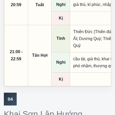
Nghi
giá thú, kì phúc, nhập t
20:59
Tuất
Kị
Thiên Đức (Thiên đức,
Tinh
Ất; Dương Quý; Thiên 
Quỷ
21:00 -
Tân Hợi
22:59
cầu tài, giá thú, khai th
Nghi
phó nhậm, thượng quan,
Kị
04
Khai Sơn Lập Hướng