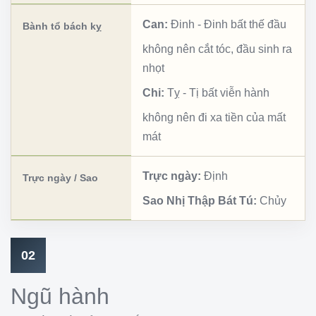
Can:
Đinh
-
Đinh bất thế đầu
Bành tổ bách kỵ
không nên cắt tóc, đầu sinh ra
nhọt
Chi:
Tỵ
-
Tị bất viễn hành
không nên đi xa tiền của mất
mát
Trực ngày:
Định
Trực ngày / Sao
Sao Nhị Thập Bát Tú:
Chủy
02
Ngũ hành