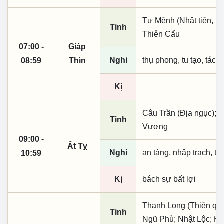
Tư Mệnh (Nhật tiên, ph
Tinh
Thiên Cẩu
07:00 -
Giáp
Nghi
thụ phong, tu tạo, tác t
08:59
Thìn
Kị
Câu Trần (Địa ngục); T
Tinh
Vượng
09:00 -
Ất Tỵ
Nghi
an táng, nhập trạch, t
10:59
Kị
bách sự bất lợi
Thanh Long (Thiên quý, 
Tinh
Ngũ Phù; Nhật Lộc; Hỷ