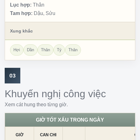
Lục hợp:
Thân
Tam hợp:
Dậu, Sửu
Xung khắc
Hợi
Dần
Thân
Tý
Thân
03
Khuyến nghị công việc
Xem cát hung theo từng giờ.
GIỜ TỐT XẤU TRONG NGÀY
GIỜ
CAN CHI
CÁ