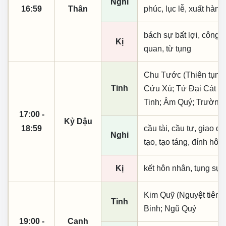
Nghi
16:59
Thân
phúc, lục lễ, xuất hành
bách sự bất lợi, công
Kị
quan, từ tụng
Chu Tước (Thiên tụng)
Tinh
Cửu Xú; Tứ Đại Cát Th
Tinh; Âm Quý; Trường 
17:00 -
Kỷ Dậu
18:59
cầu tài, cầu tự, giao dịc
Nghi
tạo, tạo táng, đính hôn
Kị
kết hôn nhân, tụng sự
Kim Quỹ (Nguyệt tiên, 
Tinh
Binh; Ngũ Quỷ
19:00 -
Canh