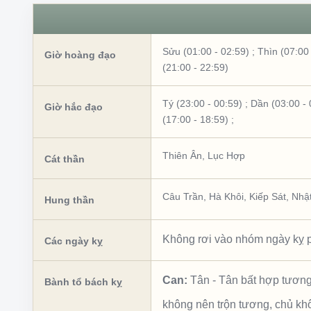
Sửu (01:00 - 02:59)
;
Thìn (07:00 
Giờ hoàng đạo
(21:00 - 22:59)
Tý (23:00 - 00:59)
;
Dần (03:00 - 
Giờ hắc đạo
(17:00 - 18:59)
;
Thiên Ân
,
Lục Hợp
Cát thần
Câu Trần
,
Hà Khôi
,
Kiếp Sát
,
Nhật
Hung thần
Không rơi vào nhóm ngày kỵ p
Các ngày kỵ
Can:
Tân
-
Tân bất hợp tươn
Bành tổ bách kỵ
không nên trộn tương, chủ k