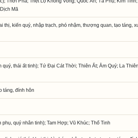
c); Thời Phá; Triệt Lộ Không Vong; Quốc Ấn; Tả Phụ; Kim Tinh
 Dịch Mã
hai thị, kiến quý, nhập trạch, phó nhậm, thượng quan, tạo táng, x
quý, thái ất tinh); Tứ Đại Cát Thời; Thiên Ất; Âm Quý; La Thiê
ạo táng, đính hôn
phụ, quý nhân tinh); Tam Hợp; Vũ Khúc; Thổ Tinh