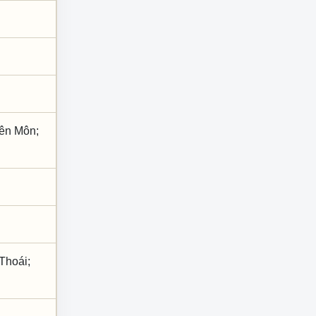
iên Môn;
Thoái;