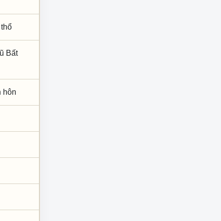
 thổ
ũ Bất
nh hôn