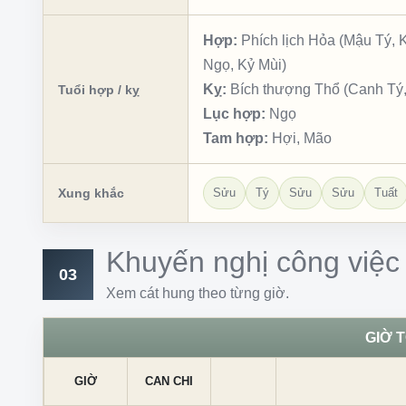
Hợp:
Phích lịch Hỏa (Mậu Tý,
Ngọ, Kỷ Mùi)
Kỵ:
Bích thượng Thổ (Canh Tý,
Tuổi hợp / kỵ
Lục hợp:
Ngọ
Tam hợp:
Hợi, Mão
Xung khắc
Sửu
Tý
Sửu
Sửu
Tuất
Khuyến nghị công việc
03
Xem cát hung theo từng giờ.
GIỜ 
GIỜ
CAN CHI