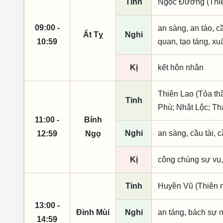
Tinh
Ngọc Đường (Thiên
09:00 -
an sàng, an táo, c
Ất Tỵ
Nghi
10:59
quan, tạo táng, xu
Kị
kết hôn nhân
Thiên Lao (Tỏa th
Tinh
Phù; Nhật Lộc; T
11:00 -
Bính
Nghi
an sàng, cầu tài, c
12:59
Ngọ
Kị
công chúng sự vụ,
Tinh
Huyền Vũ (Thiên n
13:00 -
Đinh Mùi
Nghi
an táng, bách sự n
14:59