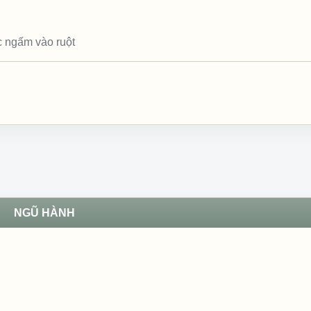
c ngấm vào ruột
NGŨ HÀNH