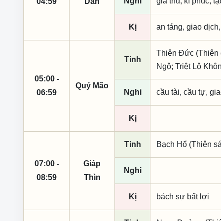
Nghi
giá thú, kì phúc, t
04:59
Dần
Kị
an táng, giao dịch
Thiên Đức (Thiên 
Tinh
Ngộ; Triệt Lộ Khô
05:00 -
Quý Mão
Nghi
cầu tài, cầu tự, gia
06:59
Kị
Tinh
Bạch Hổ (Thiên sá
07:00 -
Giáp
Nghi
08:59
Thìn
Kị
bách sự bất lợi