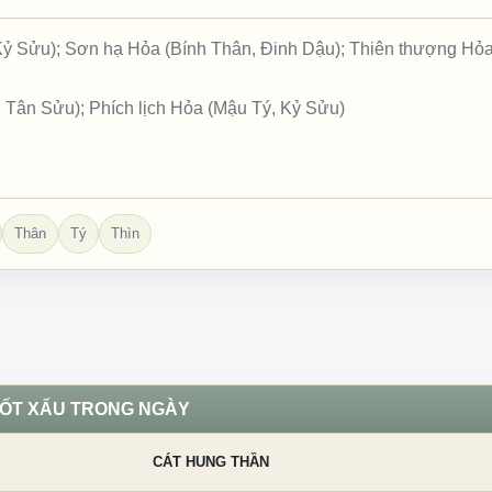
 Kỷ Sửu); Sơn hạ Hỏa (Bính Thân, Đinh Dậu); Thiên thượng Hỏ
 Tân Sửu); Phích lịch Hỏa (Mậu Tý, Kỷ Sửu)
Thân
Tý
Thìn
TỐT XẤU TRONG NGÀY
CÁT HUNG THẦN