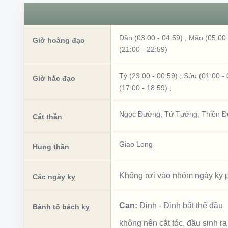
Dần (03:00 - 04:59)
;
Mão (05:00 
Giờ hoàng đạo
(21:00 - 22:59)
Tý (23:00 - 00:59)
;
Sửu (01:00 - 
Giờ hắc đạo
(17:00 - 18:59)
;
Ngọc Đường
,
Tứ Tướng
,
Thiên Đ
Cát thần
Giao Long
Hung thần
Không rơi vào nhóm ngày kỵ p
Các ngày kỵ
Can:
Đinh
-
Đinh bất thế đầu
Bành tổ bách kỵ
không nên cắt tóc, đầu sinh ra