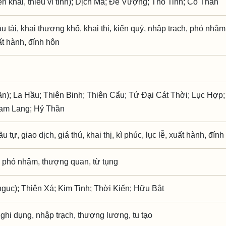
 khai, thiếu vi tinh); Dịch Mã; Đế Vượng; Thổ Tinh; Cô Thần
ầu tài, khai thương khố, khai thị, kiến quý, nhập trạch, phó nhậ
ất hành, đính hôn
ần); La Hầu; Thiên Binh; Thiên Cẩu; Tứ Đại Cát Thời; Lục Hợp
ham Lang; Hỷ Thần
ầu tự, giao dịch, giá thú, khai thị, kì phúc, lục lễ, xuất hành, đín
 phó nhậm, thượng quan, từ tụng
gục); Thiên Xá; Kim Tinh; Thời Kiến; Hữu Bật
ghi dụng, nhập trạch, thượng lương, tu tạo