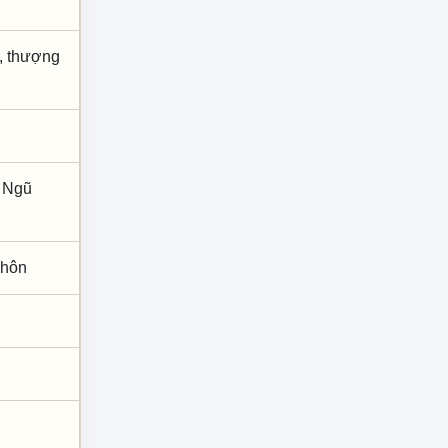
m, thượng
; Ngũ
h hôn