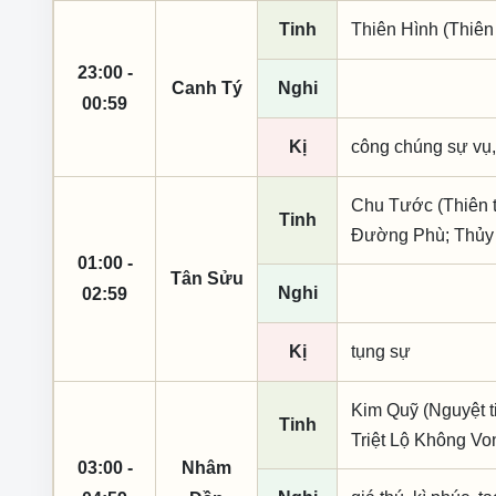
Tinh
Thiên Hình (Thiên 
23:00 -
Canh Tý
Nghi
00:59
Kị
công chúng sự vụ,
Chu Tước (Thiên t
Tinh
Đường Phù; Thủy
01:00 -
Tân Sửu
Nghi
02:59
Kị
tụng sự
Kim Quỹ (Nguyệt t
Tinh
Triệt Lộ Không Vo
03:00 -
Nhâm