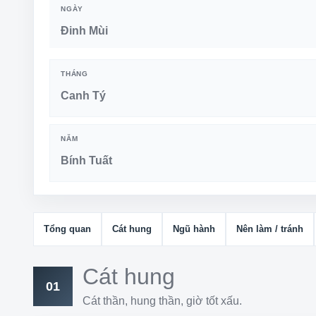
NGÀY
Đinh Mùi
THÁNG
Canh Tý
NĂM
Bính Tuất
Tổng quan
Cát hung
Ngũ hành
Nên làm / tránh
Cát hung
01
Cát thần, hung thần, giờ tốt xấu.