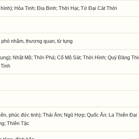
hình); Hỏa Tinh; Địa Binh; Thời Hại; Tứ Đại Cát Thời
 phó nhậm, thượng quan, từ tụng
ụng); Nhật Mộ; Thời Phá; Cổ Mộ Sát; Thời Hình; Quý Đăng Th
 Tinh
iên, phúc đức tinh); Thái Âm; Ngũ Hợp; Quốc Ấn; La Thiên Đại 
ng; Thiên Tặc