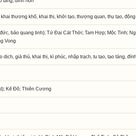
ạo táng, đính hôn
, khai thương khố, khai thị, khởi tạo, thượng quan, thụ tạo, động
đức, bảo quang tinh); Tứ Đại Cát Thời; Tam Hợp; Mộc Tinh; Ng
ng Vong
o dịch, giá thú, khai thị, kì phúc, nhập trạch, tu tạo, tạo táng, đí
t); Kế Đô; Thiên Cương