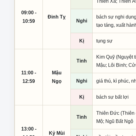
Thiên Xá; Thiên 
09:00 -
Đinh Tỵ
bách sự nghi dụng,
Nghi
10:59
tạo táng, xuất hàn
Kị
tụng sự
Kim Quỹ (Nguyệt t
Tinh
Mậu; Lôi Binh; C
11:00 -
Mậu
Nghi
giá thú, kì phúc, n
12:59
Ngọ
Kị
bách sự bất lợi
Thiên Đức (Thiên 
Tinh
Mộ; Ngũ Bất Ngộ
13:00 -
Kỷ Mùi