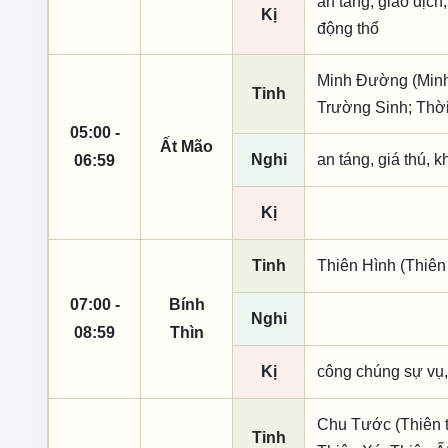
an táng, giao dịch,
Kị
động thổ
Minh Đường (Minh 
Tinh
Trường Sinh; Thờ
05:00 -
Ất Mão
Nghi
an táng, giá thú, k
06:59
Kị
Tinh
Thiên Hình (Thiên
07:00 -
Bính
Nghi
08:59
Thìn
Kị
công chúng sự vụ,
Chu Tước (Thiên t
Tinh