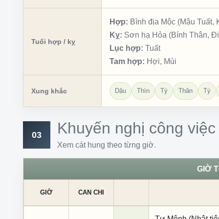
Hợp:
Bình địa Mộc (Mậu Tuất, 
Kỵ:
Sơn hạ Hỏa (Bính Thân, Đ
Tuổi hợp / kỵ
Lục hợp:
Tuất
Tam hợp:
Hợi, Mùi
Xung khắc
Dậu
Thìn
Tý
Thân
Tý
Khuyến nghị công việc
03
Xem cát hung theo từng giờ.
GIỜ 
GIỜ
CAN CHI
Tư Mệnh (Nhật tiê