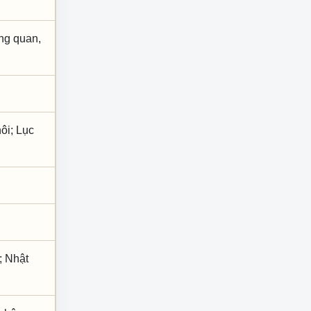
ợng quan,
ôi; Lục
; Nhật