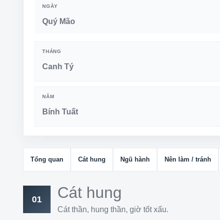
NGÀY
Quý Mão
THÁNG
Canh Tý
NĂM
Bính Tuất
Tổng quan
Cát hung
Ngũ hành
Nên làm / tránh
Cát hung
01
Cát thần, hung thần, giờ tốt xấu.