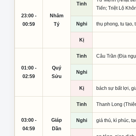
Tinh
Tiến; Triệt Lộ Kh
23:00 -
Nhâm
Nghi
thụ phong, tu tạo, t
00:59
Tý
Kị
Tinh
Câu Trần (Địa ngụ
01:00 -
Quý
Nghi
02:59
Sửu
Kị
bách sự bất lợi, g
Tinh
Thanh Long (Thiên 
03:00 -
Giáp
Nghi
giá thú, kì phúc, t
04:59
Dần