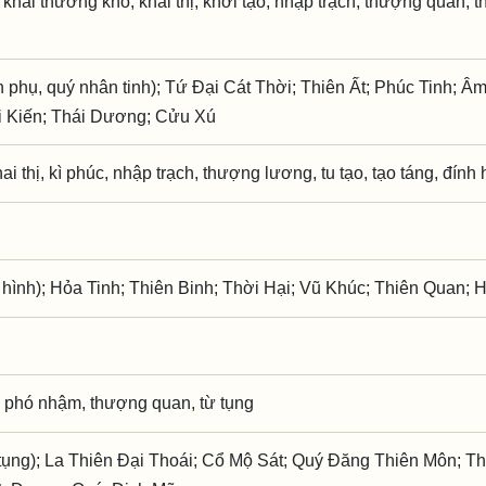
 khai thương khố, khai thị, khởi tạo, nhập trạch, thượng quan, th
phụ, quý nhân tinh); Tứ Đại Cát Thời; Thiên Ất; Phúc Tinh; Â
i Kiến; Thái Dương; Cửu Xú
hai thị, kì phúc, nhập trạch, thượng lương, tu tạo, tạo táng, đính
 hình); Hỏa Tinh; Thiên Binh; Thời Hại; Vũ Khúc; Thiên Quan; 
 phó nhậm, thượng quan, từ tụng
ụng); La Thiên Đại Thoái; Cổ Mộ Sát; Quý Đăng Thiên Môn; Th