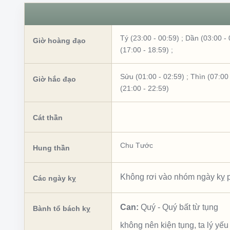
Tý (23:00 - 00:59)
;
Dần (03:00 - 
Giờ hoàng đạo
(17:00 - 18:59)
;
Sửu (01:00 - 02:59)
;
Thìn (07:00 
Giờ hắc đạo
(21:00 - 22:59)
Cát thần
Chu Tước
Hung thần
Không rơi vào nhóm ngày kỵ p
Các ngày kỵ
Can:
Quý
-
Quý bất từ tụng
Bành tổ bách kỵ
không nên kiện tụng, ta lý yế