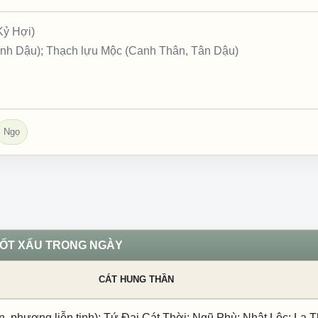
Kỷ Hợi)
inh Dậu); Thạch lựu Mộc (Canh Thân, Tân Dậu)
Ngọ
TỐT XẤU TRONG NGÀY
CÁT HUNG THẦN
n, phượng liễn tinh); Tứ Đại Cát Thời; Ngũ Phù; Nhật Lộc; La T