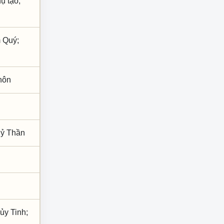
ụ tạo,
m Quý;
 hôn
Hỷ Thần
ủy Tinh;