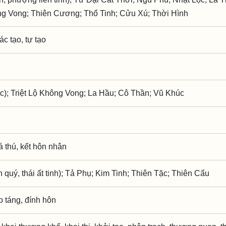
ông Vong; Thiên Cương; Thổ Tinh; Cửu Xú; Thời Hình
ác tạo, tự tạo
c); Triệt Lộ Không Vong; La Hầu; Cô Thần; Vũ Khúc
iá thú, kết hôn nhân
quý, thái ất tinh); Tả Phụ; Kim Tinh; Thiên Tặc; Thiên Cẩu
ạo táng, đính hôn