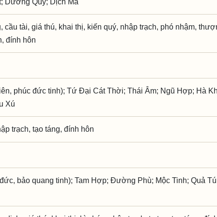
Ất; Dương Quý; Dịch Mã
 cầu tài, giá thú, khai thị, kiến quý, nhập trạch, phó nhậm, thư
h, đính hôn
iên, phúc đức tinh); Tứ Đại Cát Thời; Thái Âm; Ngũ Hợp; Hà Kh
ửu Xú
hập trạch, tạo táng, đính hôn
đức, bảo quang tinh); Tam Hợp; Đường Phù; Mộc Tinh; Quả Tú