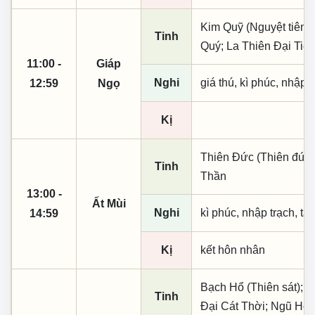
Kim Quỹ (Nguyệt tiên, 
Tinh
Quý; La Thiên Đại Tiế
11:00 -
Giáp
Nghi
giá thú, kì phúc, nhập t
12:59
Ngọ
Kị
Thiên Đức (Thiên đức, 
Tinh
Thần
13:00 -
Ất Mùi
Nghi
kì phúc, nhập trạch, tạ
14:59
Kị
kết hôn nhân
Bạch Hổ (Thiên sát); 
Tinh
Đại Cát Thời; Ngũ Hợ