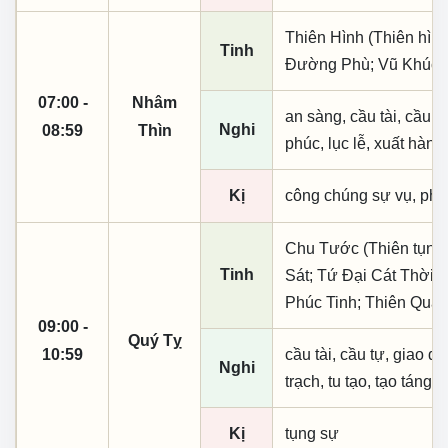
Thiên Hình (Thiên hình
Tinh
Đường Phù; Vũ Khúc;
07:00 -
Nhâm
an sàng, cầu tài, cầu tự,
Nghi
08:59
Thìn
phúc, lục lễ, xuất hành
Kị
công chúng sự vụ, phó
Chu Tước (Thiên tụng)
Tinh
Sát; Tứ Đại Cát Thời;
Phúc Tinh; Thiên Qua
09:00 -
Quý Tỵ
10:59
cầu tài, cầu tự, giao dịc
Nghi
trạch, tu tạo, tạo táng,
Kị
tụng sự