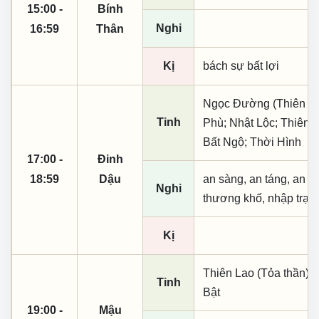
15:00 -
Bính
Nghi
16:59
Thân
Kị
bách sự bất lợi
Ngọc Đường (Thiên khai
Tinh
Phù; Nhật Lộc; Thiên 
Bất Ngộ; Thời Hình
17:00 -
Đinh
18:59
Dậu
an sàng, an táng, an t
Nghi
thương khố, nhập trạch
Kị
Thiên Lao (Tỏa thần); 
Tinh
Bật
19:00 -
Mậu