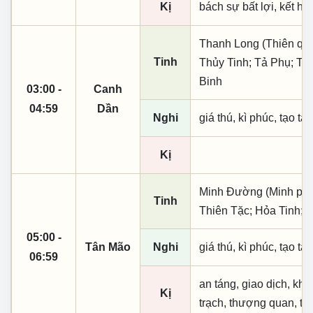
Kị
bách sự bất lợi, kết h
Thanh Long (Thiên quý, 
Tinh
Thủy Tinh; Tả Phụ; Th
Binh
03:00 -
Canh
04:59
Dần
Nghi
giá thú, kì phúc, tạo tá
Kị
Minh Đường (Minh phụ,
Tinh
Thiên Tặc; Hỏa Tinh; 
05:00 -
Tân Mão
Nghi
giá thú, kì phúc, tạo tá
06:59
an táng, giao dịch, kha
Kị
trạch, thượng quan, thụ