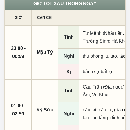
GIỜ TỐT XẤU TRONG NGÀY
GIỜ
CAN CHI
CÁ
Tư Mệnh (Nhật tiên, ph
Tinh
Trường Sinh; Hà Khôi
23:00 -
Mậu Tý
Nghi
thụ phong, tu tạo, tác t
00:59
Kị
bách sự bất lợi
Câu Trần (Địa ngục); 
Tinh
Âm; Vũ Khúc
01:00 -
Kỷ Sửu
cầu tài, cầu tự, giao dịc
Nghi
02:59
tạo, tạo táng, đính hôn